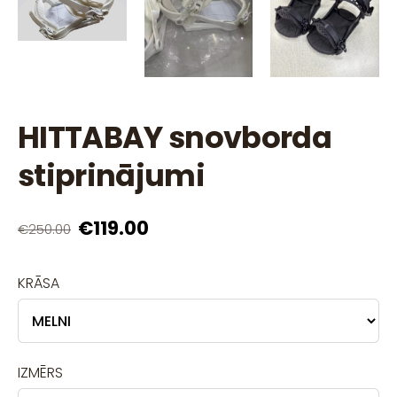
HITTABAY snovborda
stiprinājumi
€119.00
€250.00
KRĀSA
IZMĒRS