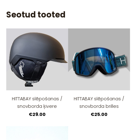
Seotud tooted
HITTABAY slēpošanas /
HITTABAY slēpošanas /
snovborda ķivere
snovborda brilles
€29.00
€25.00