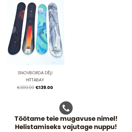
SNOVBORDA DĒĻI
HITTABAY
€139.00
€300.00
Töötame teie mugavuse nimel!
Helistamiseks vajutage nuppu!