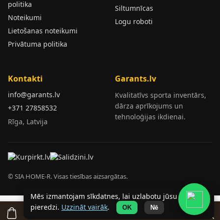
politika
Siltumnīcas
Noteikumi
Logu roboti
Lietošanas noteikumi
Privātuma politika
Kontakti
Garants.lv
info@garants.lv
Kvalitatīvs sporta inventārs,
dārza aprīkojums un
+371 27858532
tehnoloģijas ikdienai.
Rīga, Latvija
© SIA HOME-R. Visas tiesības aizsargātas.
Mēs izmantojam sīkdatnes, lai uzlabotu jūsu
pieredzi.
Uzzināt vairāk
.
OK
Nē