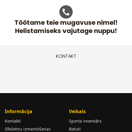
Töötame teie mugavuse nimel!
Helistamiseks vajutage nuppu!
KONTAKT
Informācija
Veikals
Kontakti
Sporta inventārs
Sīkdatņu izmantošanas
Batuti