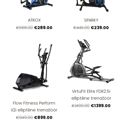
ATROX
SPARKY
€289.00
€239.00
€568.00
€445.00
VirtuFit Elite FDR2.5i
elliptiline trenažöör
Flow Fitness Perform
€1399.00
€1499.00
X2i elliptiline trenažöör
€899.00
€949.00