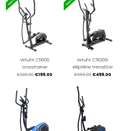
VirtuFit CTR100
VirtuFit CTR200i
crosstrainer
elliptiline trenažöör
€199.00
€499.00
€249.00
€569.00