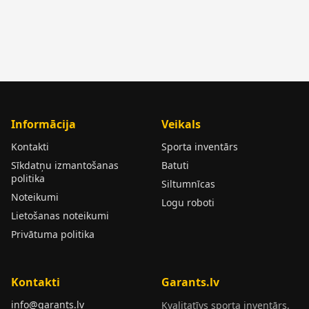
Informācija
Veikals
Kontakti
Sporta inventārs
Sīkdatņu izmantošanas
Batuti
politika
Siltumnīcas
Noteikumi
Logu roboti
Lietošanas noteikumi
Privātuma politika
Kontakti
Garants.lv
info@garants.lv
Kvalitatīvs sporta inventārs,