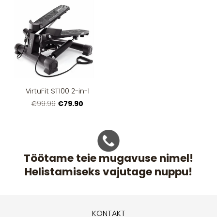
VirtuFit ST100 2-in-1
€79.90
€99.99
Töötame teie mugavuse nimel!
Helistamiseks vajutage nuppu!
KONTAKT