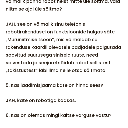
võimalik panna robot neist mitte üle sõitma, vaid
niitmise ajal üle sõitma?
JAH, see on võimalik sinu telefonis –
robotirakendusel on funktsioonide hulgas säte
„Muruniitmise tsoon”, mis võimaldab sul
rakenduse kaardil olevatele padjadele paigutada
soovitud suurusega siniseid ruute, need
salvestada ja seejärel sõidab robot sellistest
„takistustest” läbi ilma neile otsa sõitmata.
5. Kas laadimisjaama kate on hinna sees?
JAH, kate on robotiga kaasas.
6. Kas on olemas mingi kaitse varguse vastu?