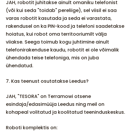
JAH, robotit juhitakse ainult omaniku telefonist
(või kui seda "toidab" pereliige), sel viisil ei saa
varas robotit kasutada ja seda ei varastata,
rakendusel on ka PIN-kood ja telefoni saadetakse
hoiatus, kui robot oma territooriumilt välja
viiakse. Seega toimub kogu juhtimine ainult
telefonirakenduse kaudu, robotit ei ole võimalik
ühendada teise telefoniga, mis on juba
ühendatud.
7. Kas teenust osutatakse Leedus?
JAH, "TESORA" on Terramowi otsene
esindaja/edasimüüja Leedus ning meil on
kohapeal volitatud ja koolitatud teeninduskeskus.
Roboti komplektis on: