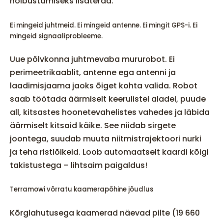
hõlbustamiseks lisaterad.
Ei mingeid juhtmeid. Ei mingeid antenne. Ei mingit GPS-i. Ei
mingeid signaaliprobleeme.
Uue põlvkonna juhtmevaba mururobot. Ei
perimeetrikaablit, antenne ega antenni ja
laadimisjaama jaoks õiget kohta valida. Robot
saab töötada äärmiselt keerulistel aladel, puude
all, kitsastes hoonetevahelistes vahedes ja läbida
äärmiselt kitsaid käike. See niidab sirgete
joontega, suudab muuta niitmistrajektoori nurki
ja teha ristlõikeid. Loob automaatselt kaardi kõigi
takistustega – lihtsaim paigaldus!
Terramowi võrratu kaamerapõhine jõudlus
Kõrglahutusega kaamerad näevad pilte (19 660