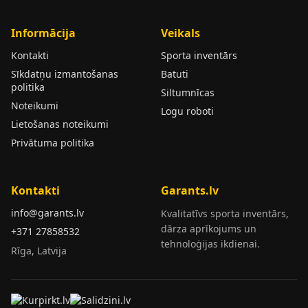
Informācija
Veikals
Kontakti
Sporta inventārs
Sīkdatņu izmantošanas
Batuti
politika
Siltumnīcas
Noteikumi
Logu roboti
Lietošanas noteikumi
Privātuma politika
Kontakti
Garants.lv
info@garants.lv
Kvalitatīvs sporta inventārs,
dārza aprīkojums un
+371 27858532
tehnoloģijas ikdienai.
Rīga, Latvija