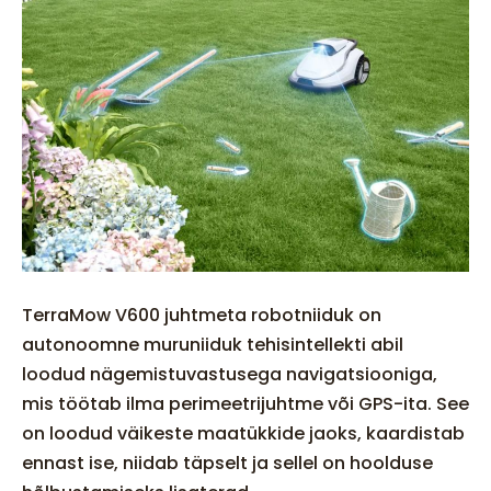
TerraMow V600 juhtmeta robotniiduk on
autonoomne muruniiduk tehisintellekti abil
loodud nägemistuvastusega navigatsiooniga,
mis töötab ilma perimeetrijuhtme või GPS-ita. See
on loodud väikeste maatükkide jaoks, kaardistab
ennast ise, niidab täpselt ja sellel on hoolduse