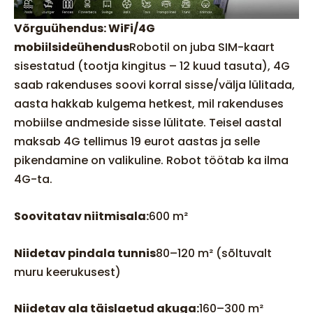
Võrguühendus: WiFi/4G
mobiilsideühendus
Robotil on juba SIM-kaart
sisestatud (tootja kingitus – 12 kuud tasuta), 4G
saab rakenduses soovi korral sisse/välja lülitada,
aasta hakkab kulgema hetkest, mil rakenduses
mobiilse andmeside sisse lülitate. Teisel aastal
maksab 4G tellimus 19 eurot aastas ja selle
pikendamine on valikuline. Robot töötab ka ilma
4G-ta.
Soovitatav niitmisala:
600 m²
Niidetav pindala tunnis
80–120 m² (sõltuvalt
muru keerukusest)
Niidetav ala täislaetud akuga:
160–300 m²