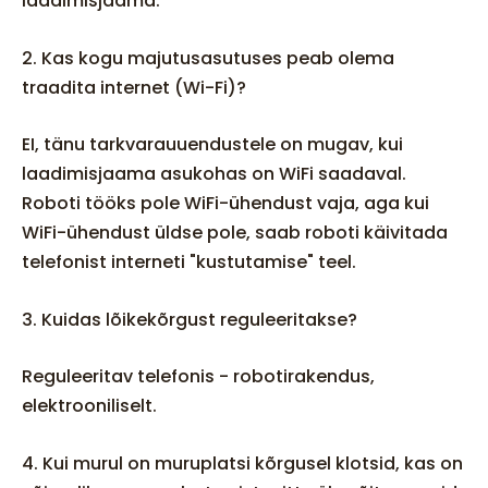
laadimisjaama.
2. Kas kogu majutusasutuses peab olema
traadita internet (Wi-Fi)?
EI, tänu tarkvarauuendustele on mugav, kui
laadimisjaama asukohas on WiFi saadaval.
Roboti tööks pole WiFi-ühendust vaja, aga kui
WiFi-ühendust üldse pole, saab roboti käivitada
telefonist interneti "kustutamise" teel.
3. Kuidas lõikekõrgust reguleeritakse?
Reguleeritav telefonis - robotirakendus,
elektrooniliselt.
4. Kui murul on muruplatsi kõrgusel klotsid, kas on