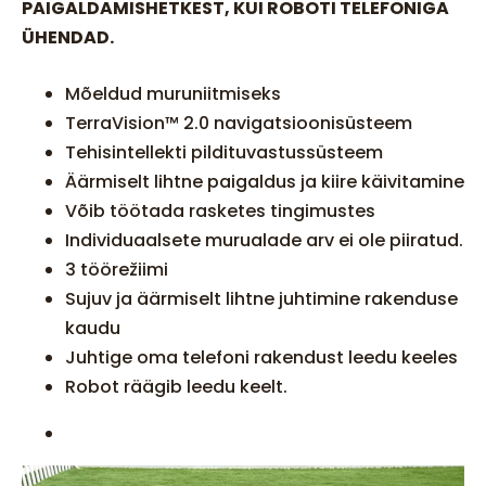
PAIGALDAMISHETKEST, KUI ROBOTI TELEFONIGA
ÜHENDAD.
Mõeldud muruniitmiseks
TerraVision™ 2.0 navigatsioonisüsteem
Tehisintellekti pildituvastussüsteem
Äärmiselt lihtne paigaldus ja kiire käivitamine
Võib töötada rasketes tingimustes
Individuaalsete murualade arv ei ole piiratud.
3 töörežiimi
Sujuv ja äärmiselt lihtne juhtimine rakenduse
kaudu
Juhtige oma telefoni rakendust leedu keeles
Robot räägib leedu keelt.