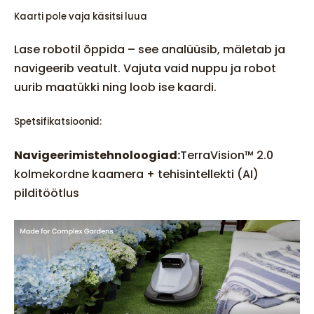
Kaarti pole vaja käsitsi luua
Lase robotil õppida – see analüüsib, mäletab ja
navigeerib veatult. Vajuta vaid nuppu ja robot
uurib maatükki ning loob ise kaardi.
Spetsifikatsioonid:
Navigeerimistehnoloogiad:
TerraVision™ 2.0
kolmekordne kaamera + tehisintellekti (AI)
pilditöötlus