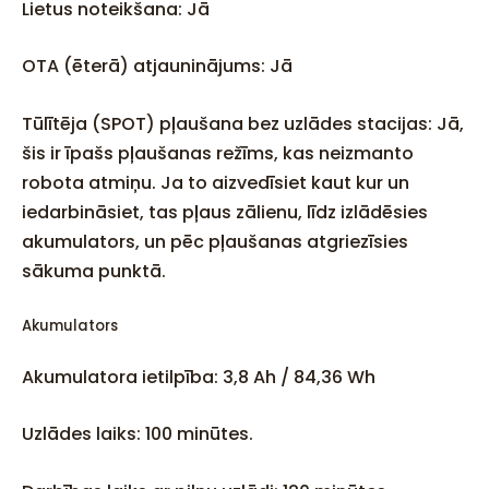
Lietus noteikšana: Jā
OTA (ēterā) atjauninājums: Jā
Tūlītēja (SPOT) pļaušana bez uzlādes stacijas: Jā,
šis ir īpašs pļaušanas režīms, kas neizmanto
robota atmiņu. Ja to aizvedīsiet kaut kur un
iedarbināsiet, tas pļaus zālienu, līdz izlādēsies
akumulators, un pēc pļaušanas atgriezīsies
sākuma punktā.
Akumulators
Akumulatora ietilpība: 3,8 Ah / 84,36 Wh
Uzlādes laiks: 100 minūtes.