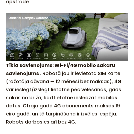
apstrāde
Tīkla savienojums: Wi-Fi/4G mobilo sakaru
savienojums
. Robotā jau ir ievietota SIM karte
(ražotāja dāvana — 12 mēneši bez maksas), 4G
var ieslēgt/izslēgt lietotnē pēc vēlēšanās, gads
sākas no brīža, kad lietotnē ieslēdzat mobilos
datus. Otrajā gadā 4G abonements maksās 19
eiro gadā, un tā turpināšana ir izvēles iespēja.
Robots darbosies arī bez 4G.