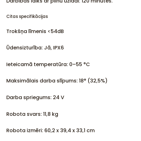
Darbības laiks ar pilnu uzlādi: 120 minūtes.
Citas specifikācijas
Trokšņa līmenis <54dB
Ūdensizturība: Jā, IPX6
Ieteicamā temperatūra: 0–55 °C
Maksimālais darba slīpums: 18° (32,5%)
Darba spriegums: 24 V
Robota svars: 11,8 kg
Robota izmēri: 60,2 x 39,4 x 33,1 cm