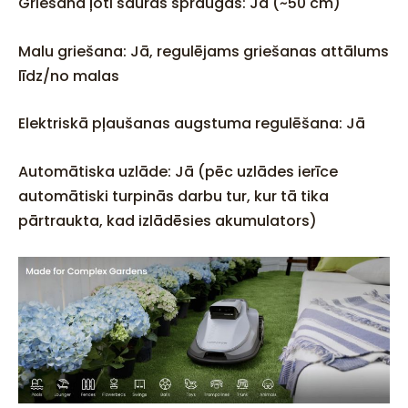
Griešana ļoti šaurās spraugās: Jā (~50 cm)
Malu griešana: Jā, regulējams griešanas attālums
līdz/no malas
Elektriskā pļaušanas augstuma regulēšana: Jā
Automātiska uzlāde: Jā (pēc uzlādes ierīce
automātiski turpinās darbu tur, kur tā tika
pārtraukta, kad izlādēsies akumulators)