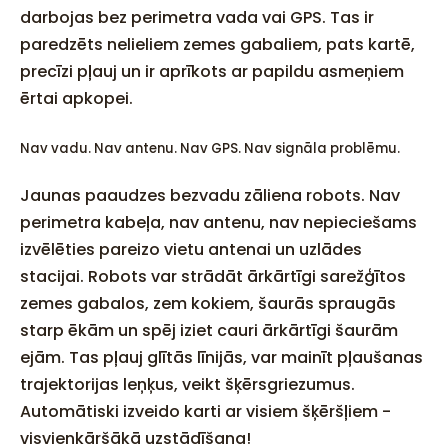
darbojas bez perimetra vada vai GPS. Tas ir
paredzēts nelieliem zemes gabaliem, pats kartē,
precīzi pļauj un ir aprīkots ar papildu asmeņiem
ērtai apkopei.
Nav vadu. Nav antenu. Nav GPS. Nav signāla problēmu.
Jaunas paaudzes bezvadu zāliena robots. Nav
perimetra kabeļa, nav antenu, nav nepieciešams
izvēlēties pareizo vietu antenai un uzlādes
stacijai. Robots var strādāt ārkārtīgi sarežģītos
zemes gabalos, zem kokiem, šaurās spraugās
starp ēkām un spēj iziet cauri ārkārtīgi šaurām
ejām. Tas pļauj glītās līnijās, var mainīt pļaušanas
trajektorijas leņķus, veikt šķērsgriezumus.
Automātiski izveido karti ar visiem šķēršļiem -
visvienkāršākā uzstādīšana!