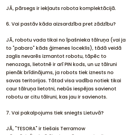
JĀ, pārsegs ir iekļauts robota komplektācijā.
6. Vai pastāv kāda aizsardzība pret zādzību?
JĀ, robotu vada tikai no īpašnieka tālruņa (vai ja
to "pabaro" kāds ģimenes loceklis), tādā veidā
zaglis nevarēs izmantot robotu, tāpēc to
nenozags, lietotnē ir arī PIN kods, un uz tālruni
pienāk brīdinājums, ja robots tiek iznests no
savas teritorijas. Tātad visa vadība notiek tikai
caur tālruņa lietotni, nebūs iespējas savienot
robotu ar citu tālruni, kas jau ir savienots.
7. Vai pakalpojums tiek sniegts Lietuvā?
JĀ, "TESORA" ir tiešais Terramow