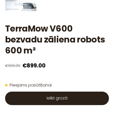
TerraMow V600
bezvadu zāliena robots
600 m²
€899.00
€999.00
Pieejams pasūtīšanai
Ielikt grozā