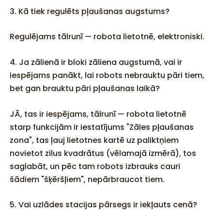
3. Kā tiek regulēts pļaušanas augstums?
Regulējams tālrunī — robota lietotnē, elektroniski.
4. Ja zālienā ir bloki zāliena augstumā, vai ir
iespējams panākt, lai robots nebrauktu pāri tiem,
bet gan brauktu pāri pļaušanas laikā?
JĀ, tas ir iespējams, tālrunī — robota lietotnē
starp funkcijām ir iestatījums "Zāles pļaušanas
zona", tas ļauj lietotnes kartē uz paliktņiem
novietot zilus kvadrātus (vēlamajā izmērā), tos
saglabāt, un pēc tam robots izbrauks cauri
šādiem "šķēršļiem", nepārbraucot tiem.
5. Vai uzlādes stacijas pārsegs ir iekļauts cenā?