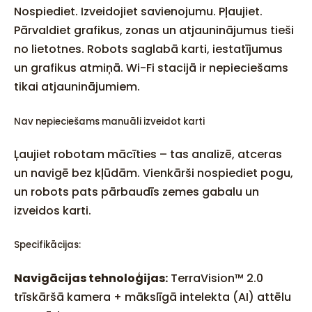
Nospiediet. Izveidojiet savienojumu. Pļaujiet.
Pārvaldiet grafikus, zonas un atjauninājumus tieši
no lietotnes. Robots saglabā karti, iestatījumus
un grafikus atmiņā. Wi-Fi stacijā ir nepieciešams
tikai atjauninājumiem.
Nav nepieciešams manuāli izveidot karti
Ļaujiet robotam mācīties – tas analizē, atceras
un navigē bez kļūdām. Vienkārši nospiediet pogu,
un robots pats pārbaudīs zemes gabalu un
izveidos karti.
Specifikācijas:
Navigācijas tehnoloģijas:
TerraVision™ 2.0
trīskāršā kamera + mākslīgā intelekta (AI) attēlu