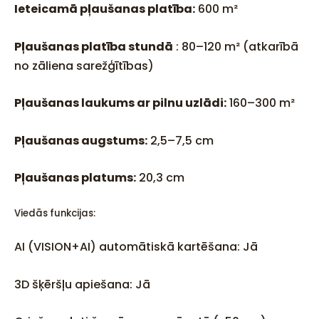
Ieteicamā pļaušanas platība:
600 m²
Pļaušanas platība stundā
: 80–120 m² (atkarībā
no zāliena sarežģītības)
Pļaušanas laukums ar pilnu uzlādi:
160–300 m²
Pļaušanas augstums:
2,5–7,5 cm
Pļaušanas platums:
20,3 cm
Viedās funkcijas:
AI (VISION+AI) automātiskā kartēšana: Jā
3D šķēršļu apiešana: Jā