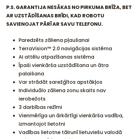
P.S. GARANTIJA NESĀKAS NO PIRKUMA BRĪŽA, BET
AR UZSTĀDĪŠANAS BRĪDI, KAD ROBOTU
SAVIENOJAT PĀRĪ AR SAVU TELEFONU.
Paredzēts zāliena pļaušanai
TerraVision™ 2.0 navigācijas sistēma
AI attēlu atpazīšanas sistēma
Īpaši vienkārša uzstādīšana un ātra
palaišana
Var strādāt sarežģītos apstākļos
Individuālo zāliena zonu skaits nav
ierobežots
3 darbības režīmi
Vienmērīga un ārkārtīgi vienkārša vadība,
izmantojot lietotni
Vadības lietotne tālrunī lietuviešu valodā