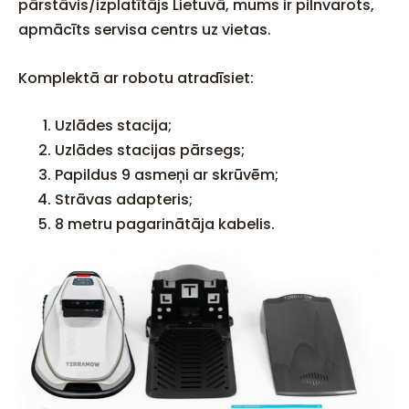
pārstāvis/izplatītājs Lietuvā, mums ir pilnvarots,
apmācīts servisa centrs uz vietas.
Komplektā ar robotu atradīsiet:
Uzlādes stacija;
Uzlādes stacijas pārsegs;
Papildus 9 asmeņi ar skrūvēm;
Strāvas adapteris;
8 metru pagarinātāja kabelis.