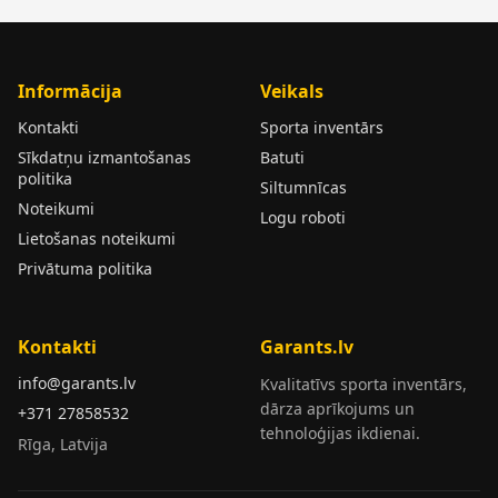
Informācija
Veikals
Kontakti
Sporta inventārs
Sīkdatņu izmantošanas
Batuti
politika
Siltumnīcas
Noteikumi
Logu roboti
Lietošanas noteikumi
Privātuma politika
Kontakti
Garants.lv
info@garants.lv
Kvalitatīvs sporta inventārs,
dārza aprīkojums un
+371 27858532
tehnoloģijas ikdienai.
Rīga, Latvija