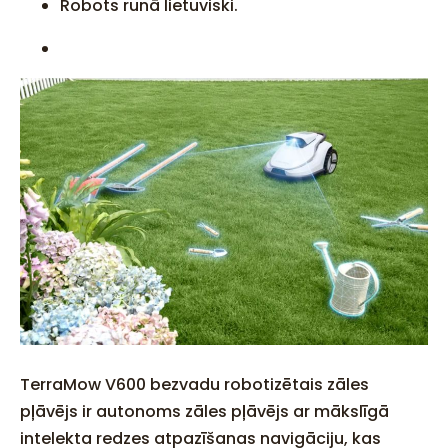
Robots runā lietuviski.
TerraMow V600 bezvadu robotizētais zāles
pļāvējs ir autonoms zāles pļāvējs ar mākslīgā
intelekta redzes atpazīšanas navigāciju, kas