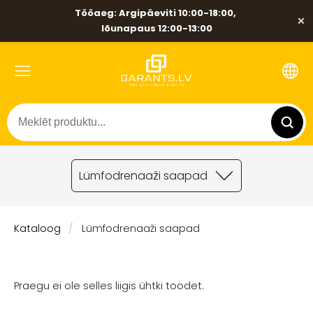
Tööaeg: Argipäeviti 10:00-18:00,
×
lõunapaus 12:00-13:00
Lümfodrenaaži saapad
Kataloog
Lümfodrenaaži saapad
Praegu ei ole selles liigis ühtki toodet.