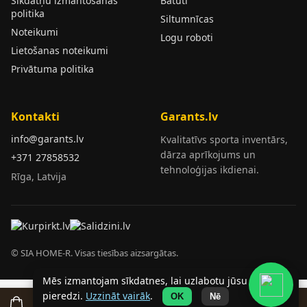
Sīkdatņu izmantošanas
Batuti
politika
Siltumnīcas
Noteikumi
Logu roboti
Lietošanas noteikumi
Privātuma politika
Kontakti
Garants.lv
info@garants.lv
Kvalitatīvs sporta inventārs,
dārza aprīkojums un
+371 27858532
tehnoloģijas ikdienai.
Rīga, Latvija
© SIA HOME-R. Visas tiesības aizsargātas.
Mēs izmantojam sīkdatnes, lai uzlabotu jūsu
pieredzi.
Uzzināt vairāk
.
OK
Nē