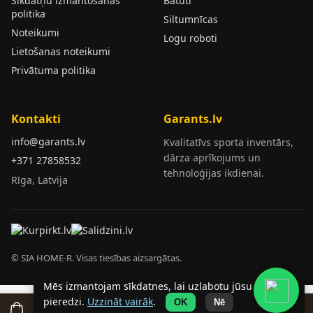
Sīkdatņu izmantošanas
Batuti
politika
Siltumnīcas
Noteikumi
Logu roboti
Lietošanas noteikumi
Privātuma politika
Kontakti
Garants.lv
info@garants.lv
Kvalitatīvs sporta inventārs,
dārza aprīkojums un
+371 27858532
tehnoloģijas ikdienai.
Rīga, Latvija
© SIA HOME-R. Visas tiesības aizsargātas.
Mēs izmantojam sīkdatnes, lai uzlabotu jūsu
pieredzi.
Uzzināt vairāk
.
OK
Nē