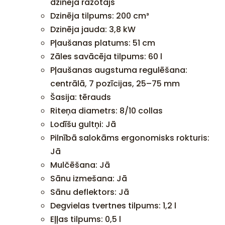
dzinēja ražotājs
Dzinēja tilpums: 200 cm³
Dzinēja jauda: 3,8 kW
Pļaušanas platums: 51 cm
Zāles savācēja tilpums: 60 l
Pļaušanas augstuma regulēšana:
centrālā, 7 pozīcijas, 25–75 mm
Šasija: tērauds
Riteņa diametrs: 8/10 collas
Lodīšu gultņi: Jā
Pilnībā salokāms ergonomisks rokturis:
Jā
Mulčēšana: Jā
Sānu izmešana: Jā
Sānu deflektors: Jā
Degvielas tvertnes tilpums: 1,2 l
Eļļas tilpums: 0,5 l