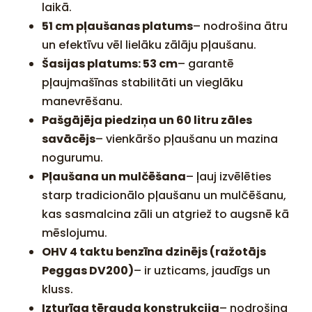
laikā.
51 cm pļaušanas platums
– nodrošina ātru
un efektīvu vēl lielāku zālāju pļaušanu.
Šasijas platums: 53 cm
– garantē
pļaujmašīnas stabilitāti un vieglāku
manevrēšanu.
Pašgājēja piedziņa un 60 litru zāles
savācējs
– vienkāršo pļaušanu un mazina
nogurumu.
Pļaušana un mulčēšana
– ļauj izvēlēties
starp tradicionālo pļaušanu un mulčēšanu,
kas sasmalcina zāli un atgriež to augsnē kā
mēslojumu.
OHV 4 taktu benzīna dzinējs (ražotājs
Peggas DV200)
– ir uzticams, jaudīgs un
kluss.
Izturīga tērauda konstrukcija
– nodrošina