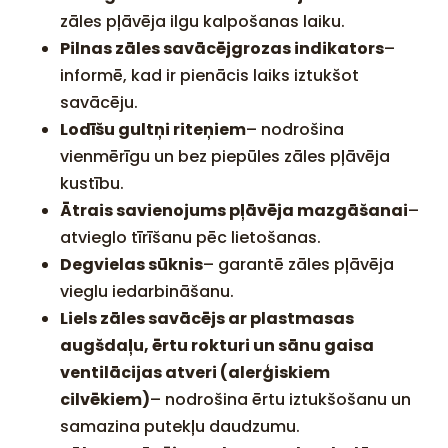
zāles pļāvēja ilgu kalpošanas laiku.
Pilnas zāles savācējgrozas indikators
–
informē, kad ir pienācis laiks iztukšot
savācēju.
Lodīšu gultņi riteņiem
– nodrošina
vienmērīgu un bez piepūles zāles pļāvēja
kustību.
Ātrais savienojums pļāvēja mazgāšanai
–
atvieglo tīrīšanu pēc lietošanas.
Degvielas sūknis
– garantē zāles pļāvēja
vieglu iedarbināšanu.
Liels zāles savācējs ar plastmasas
augšdaļu, ērtu rokturi un sānu gaisa
ventilācijas atveri (alerģiskiem
cilvēkiem)
– nodrošina ērtu iztukšošanu un
samazina putekļu daudzumu.