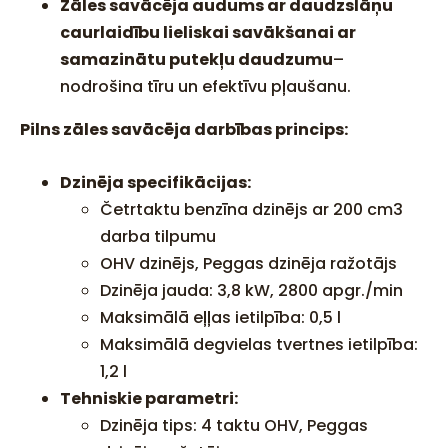
Zāles savācēja audums ar daudzslāņu
caurlaidību lieliskai savākšanai ar
samazinātu putekļu daudzumu
–
nodrošina tīru un efektīvu pļaušanu.
Pilns zāles savācēja darbības princips:
Dzinēja specifikācijas:
Četrtaktu benzīna dzinējs ar 200 cm3
darba tilpumu
OHV dzinējs, Peggas dzinēja ražotājs
Dzinēja jauda: 3,8 kW, 2800 apgr./min
Maksimālā eļļas ietilpība: 0,5 l
Maksimālā degvielas tvertnes ietilpība:
1,2 l
Tehniskie parametri:
Dzinēja tips: 4 taktu OHV, Peggas