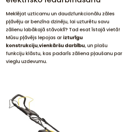
Meklējat uzticamu un daudzfunkcionālu zāles
pļāvēju ar benzīna dzinēju, lai uzturētu savu
zālienu labākajā stāvoklī? Tad esat īstajā vietā!
Mūsu pļāvējs lepojas ar
izturīgu
konstrukciju
,
vienkāršu darbību
, un plašu
funkciju klāstu, kas padarīs zāliena pļaušanu par
vieglu uzdevumu.