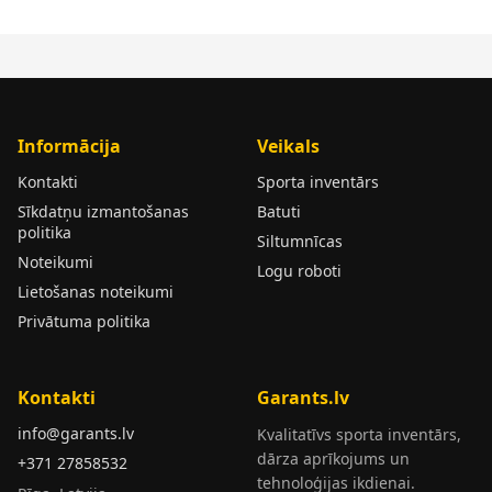
Informācija
Veikals
Kontakti
Sporta inventārs
Sīkdatņu izmantošanas
Batuti
politika
Siltumnīcas
Noteikumi
Logu roboti
Lietošanas noteikumi
Privātuma politika
Kontakti
Garants.lv
info@garants.lv
Kvalitatīvs sporta inventārs,
dārza aprīkojums un
+371 27858532
tehnoloģijas ikdienai.