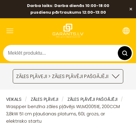
Darba laiks: Darba dienās 10:00-18:00
×
pusdienu pārtraukums 12:00-13:00
ZĀLES PĻĀVEJI > ZĀLES PĻĀVĒJI PAŠGĀJĒJI
VEIKALS
ZĀLES PĻĀVEJI
ZĀLES PĻĀVĒJI PAŠGĀJĒJI
Waspper benzīna zāles pļāvējs WLM20051E, 200CCM
3,8kW 51 cm pļaušanas platums, 60L grozs, ar
elektrisko startu