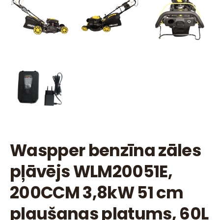
Waspper benzīna zāles
pļāvējs WLM20051E,
200CCM 3,8kW 51 cm
pļaušanas platums, 60L