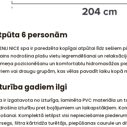
tpūta 6 personām
ENLI NICE spa ir paredzēta kopīgai atpūtai līdz sešiem 
zains nodrošina plašu vietu iegremdēšanai un relaksācij
rmeņa pozicionēšanu un komfortablu hidromasāžas piere
riem vai draugu grupām, kas vēlas pavadīt laiku kopā 
zturība gadiem ilgi
a ir izgatavota no izturīga, laminēta PVC materiāla un t
drošina izturību pret bojājumiem un laikapstākļiem. Konst
tošanai. Komplektā ietilpst visi nepieciešamie piederumi: 
segs, filtra kārtridža turētājs, piepūšanas caurule un div