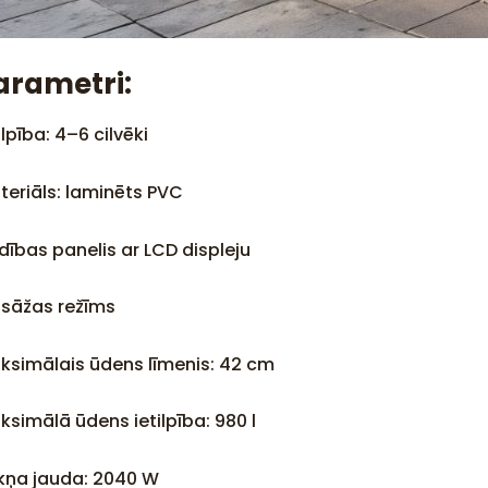
arametri:
ilpība: 4–6 cilvēki
teriāls: laminēts PVC
dības panelis ar LCD displeju
sāžas režīms
ksimālais ūdens līmenis: 42 cm
ksimālā ūdens ietilpība: 980 l
kņa jauda: 2040 W