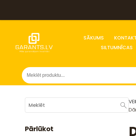
SĀKUMS
KONTAKT
SILTUMNĪCAS
VE
Dā
D
Pārlūkot