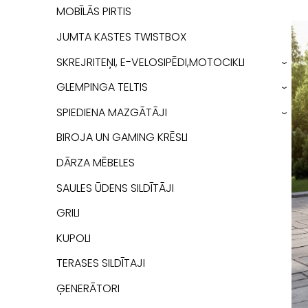
MOBĪLĀS PIRTIS
JUMTA KASTES TWISTBOX
SKREJRITEŅI, E-VELOSIPĒDI,MOTOCIKLI
›
GLEMPINGA TELTIS
›
SPIEDIENA MAZGĀTĀJI
›
BIROJA UN GAMING KRĒSLI
DĀRZA MĒBELES
SAULES ŪDENS SILDĪTĀJI
GRILI
KUPOLI
TERASES SILDĪTAJI
ĢENERĀTORI