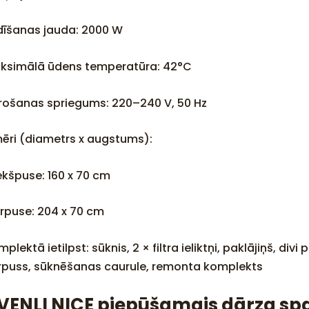
ldīšanas jauda: 2000 W
ksimālā ūdens temperatūra: 42°C
rošanas spriegums: 220–240 V, 50 Hz
mēri (diametrs x augstums):
iekšpuse: 160 x 70 cm
ārpuse: 204 x 70 cm
plektā ietilpst: sūknis, 2 × filtra ieliktņi, paklājiņš, div
rpuss, sūknēšanas caurule, remonta komplekts
VENLI NICE piepūšamais dārza sp