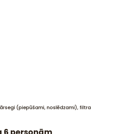
i pārsegi (piepūšami, noslēdzami), filtra
a 6 personām