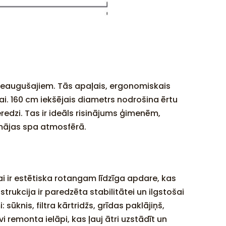
pieaugušajiem. Tās apaļais, ergonomiskais
ai. 160 cm iekšējais diametrs nodrošina ērtu
dzi. Tas ir ideāls risinājums ģimenēm,
mājas spa atmosfērā.
ai ir estētiska rotangam līdzīga apdare, kas
rukcija ir paredzēta stabilitātei un ilgstošai
sūknis, filtra kārtridžs, grīdas paklājiņš,
i remonta ielāpi, kas ļauj ātri uzstādīt un