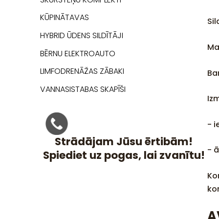
KŪPINĀTAVAS
Si
HYBRID ŪDENS SILDĪTĀJI
Ma
BĒRNU ELEKTROAUTO
LIMFODRENĀŽAS ZĀBAKI
Ba
VANNASISTABAS SKAPĪŠI
Iz
- 
Strādājam Jūsu ērtibām!
- 
Spiediet uz pogas, lai zvanītu!
Kom
ko
A