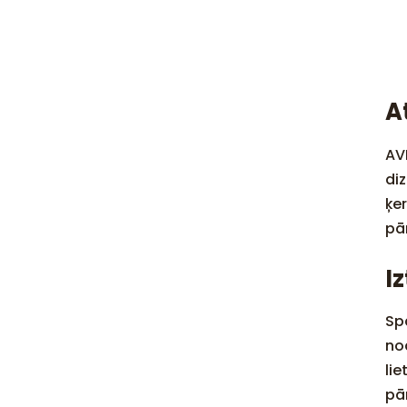
A
AV
di
ķe
pā
I
Sp
no
lie
pār