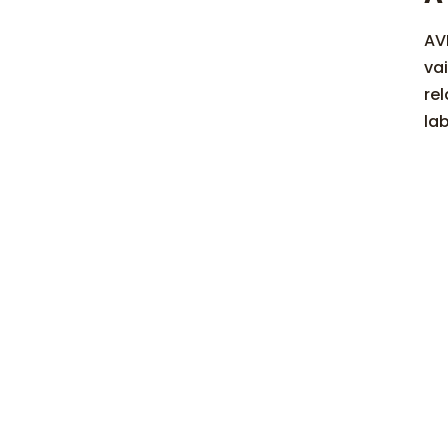
AV
va
re
la