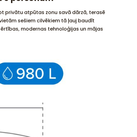
dot privātu atpūtas zonu savā dārzā, terasē
ietām sešiem cilvēkiem tā ļauj baudīt
o ērtības, modernas tehnoloģijas un mājas