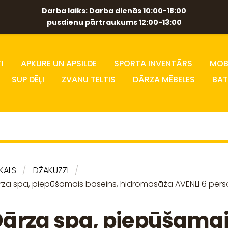
Darba laiks: Darba dienās 10:00-18:00
pusdienu pārtraukums 12:00-13:00
I
APKURE UN APSILDE
SPORTA INVENTĀRS
MOBĪ
SUP DĒĻI
ZVANU TELTIS
DĀRZA MĒBELES
BAT
IKALS
DŽAKUZZI
rza spa, piepūšamais baseins, hidromasāža AVENLI 6 per
ārza spa, piepūšama