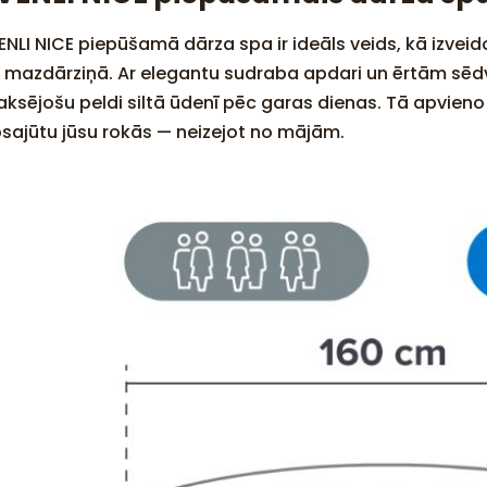
ENLI NICE piepūšamā dārza spa ir ideāls veids, kā izvei
i mazdārziņā. Ar elegantu sudraba apdari un ērtām sēdv
laksējošu peldi siltā ūdenī pēc garas dienas. Tā apvien
bsajūtu jūsu rokās — neizejot no mājām.