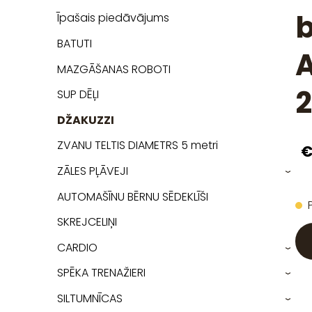
b
Īpašais piedāvājums
BATUTI
A
MAZGĀŠANAS ROBOTI
2
SUP DĒĻI
DŽAKUZZI
ZVANU TELTIS DIAMETRS 5 metri
€
ZĀLES PĻĀVEJI
›
AUTOMAŠĪNU BĒRNU SĒDEKLĪŠI
SKREJCELIŅI
CARDIO
›
SPĒKA TRENAŽIERI
›
SILTUMNĪCAS
›