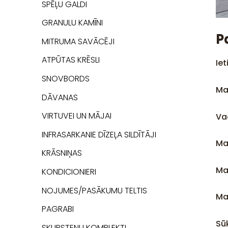
SPĒĻU GALDI
GRANULU KAMĪNI
P
MITRUMA SAVĀCĒJI
ATPŪTAS KRĒSLI
Iet
SNOVBORDS
Ma
DĀVANAS
VIRTUVEI UN MĀJAI
Va
INFRASARKANIE DĪZEĻA SILDĪTĀJI
Ma
KRĀSNIŅAS
Ma
KONDICIONIERI
NOJUMES/PASĀKUMU TELTIS
Ma
PAGRABI
Sū
SKURSTEŅU KOMPLEKTI