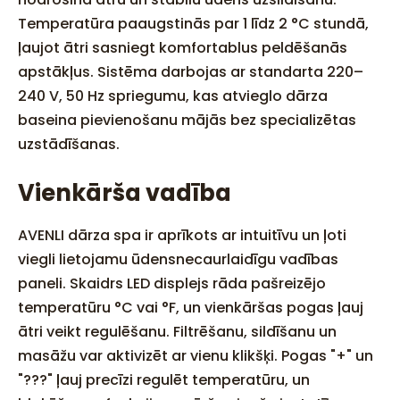
Temperatūra paaugstinās par 1 līdz 2 °C stundā,
ļaujot ātri sasniegt komfortablus peldēšanās
apstākļus. Sistēma darbojas ar standarta 220–
240 V, 50 Hz spriegumu, kas atvieglo dārza
baseina pievienošanu mājās bez specializētas
uzstādīšanas.
Vienkārša vadība
AVENLI dārza spa ir aprīkots ar intuitīvu un ļoti
viegli lietojamu ūdensnecaurlaidīgu vadības
paneli. Skaidrs LED displejs rāda pašreizējo
temperatūru °C vai °F, un vienkāršas pogas ļauj
ātri veikt regulēšanu. Filtrēšanu, sildīšanu un
masāžu var aktivizēt ar vienu klikšķi. Pogas "+" un
"???" ļauj precīzi regulēt temperatūru, un