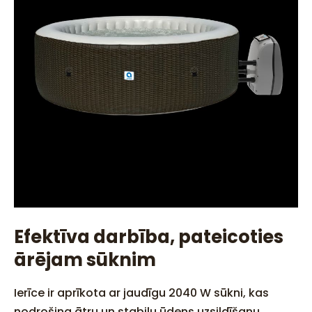
Efektīva darbība, pateicoties
ārējam sūknim
Ierīce ir aprīkota ar jaudīgu 2040 W sūkni, kas
nodrošina ātru un stabilu ūdens uzsildīšanu.