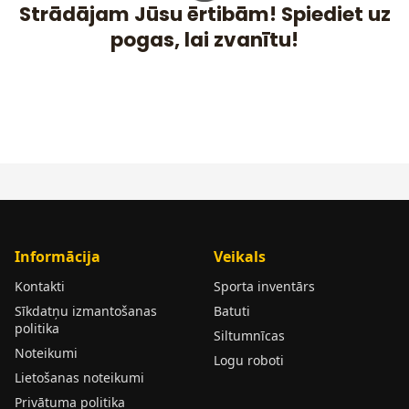
Strādājam Jūsu ērtibām! Spiediet uz
pogas, lai zvanītu!
Informācija
Veikals
Kontakti
Sporta inventārs
Sīkdatņu izmantošanas
Batuti
politika
Siltumnīcas
Noteikumi
Logu roboti
Lietošanas noteikumi
Privātuma politika