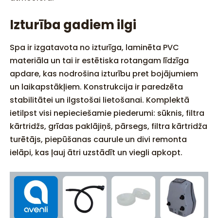
Izturība gadiem ilgi
Spa ir izgatavota no izturīga, laminēta PVC
materiāla un tai ir estētiska rotangam līdzīga
apdare, kas nodrošina izturību pret bojājumiem
un laikapstākļiem. Konstrukcija ir paredzēta
stabilitātei un ilgstošai lietošanai. Komplektā
ietilpst visi nepieciešamie piederumi: sūknis, filtra
kārtridžs, grīdas paklājiņš, pārsegs, filtra kārtridža
turētājs, piepūšanas caurule un divi remonta
ielāpi, kas ļauj ātri uzstādīt un viegli apkopt.