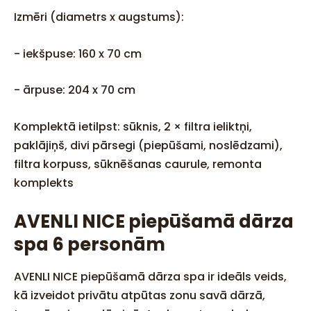
Izmēri (diametrs x augstums):
- iekšpuse: 160 x 70 cm
- ārpuse: 204 x 70 cm
Komplektā ietilpst: sūknis, 2 × filtra ieliktņi,
paklājiņš, divi pārsegi (piepūšami, noslēdzami),
filtra korpuss, sūknēšanas caurule, remonta
komplekts
AVENLI NICE piepūšamā dārza
spa 6 personām
AVENLI NICE piepūšamā dārza spa ir ideāls veids,
kā izveidot privātu atpūtas zonu savā dārzā,