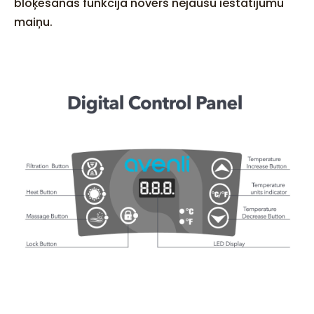
bloķēšanas funkcija novērš nejaušu iestatījumu
maiņu.