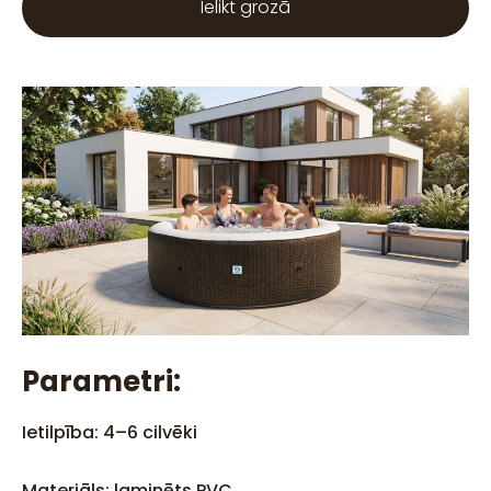
Ielikt grozā
Parametri:
Ietilpība: 4–6 cilvēki
Materiāls: laminēts PVC