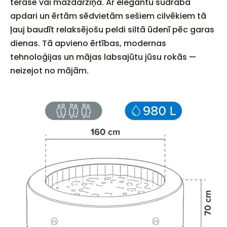
terasē vai mazdārziņā. Ar elegantu sudraba
apdari un ērtām sēdvietām sešiem cilvēkiem tā
ļauj baudīt relaksējošu peldi siltā ūdenī pēc garas
dienas. Tā apvieno ērtības, modernas
tehnoloģijas un mājas labsajūtu jūsu rokās —
neizejot no mājām.