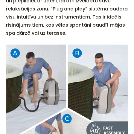
un piepildiet ar ūdeni, lai ātri izveidotu savu
relaksācijas zonu. “Plug and play” sistēma padara
visu intuitīvu un bez instrumentiem. Tas ir ideāls
risinājums tiem, kas vēlas spontāni baudīt mājas
spa dārzā vai uz terases.