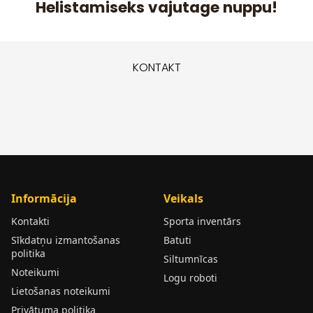
Helistamiseks vajutage nuppu!
KONTAKT
Informācija
Veikals
Kontakti
Sporta inventārs
Sīkdatņu izmantošanas
Batuti
politika
Siltumnīcas
Noteikumi
Logu roboti
Lietošanas noteikumi
Privātuma politika