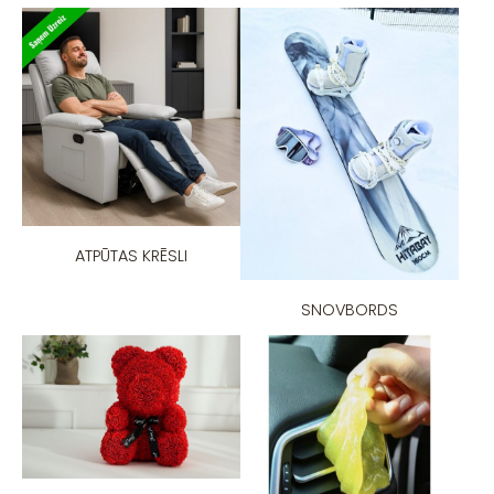
ATPŪTAS KRĒSLI
SNOVBORDS