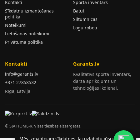
Kontakti
Sporta inventārs
Sīkdatņu izmantošanas
Batuti
politika
Siltumnīcas
Noteikumi
Logu roboti
Lietošanas noteikumi
Privātuma politika
Kontakti
Garants.lv
info@garants.lv
Kvalitatīvs sporta inventārs,
dārza aprīkojums un
+371 27858532
tehnoloģijas ikdienai.
Rīga, Latvija
© SIA HOME-R. Visas tiesības aizsargātas.
Mēs izmantojam sīkdatnes, lai uzlabotu jūsu