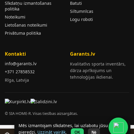
Sīkdatņu izmantošanas
Batuti
politika
Siltumnīcas
Noteikumi
Logu roboti
Lietošanas noteikumi
Privātuma politika
Kontakti
Garants.lv
info@garants.lv
Kvalitatīvs sporta inventārs,
dārza aprīkojums un
+371 27858532
tehnoloģijas ikdienai.
Rīga, Latvija
© SIA HOME-R. Visas tiesības aizsargātas.
Mēs izmantojam sīkdatnes, lai uzlabotu jūsu
pieredzi.
Uzzināt vairāk
.
OK
Nē