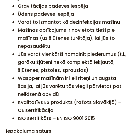
Gravitācijas padeves iespēja
Ūdens padeves iespēja
Varat to izmantot kā dezinfekcijas mašīnu
Mašīnas aprīkojums ir novietots tieši pie
mašīnas (uz šļūtenes turētāja), lai jūs to
nepazaudētu
Jūs varat vienkārši nomainīt piederumus (t.i.,
garāku šļūteni nekā komplektā iekļautā,
šļūtenes, pistoles, sprauslas)
Waspper mašīnām ir lieli riteņi un augsta
šasija, lai jūs varētu tās viegli pārvietot pat
nelīdzenā apvidū
Kvalitatīvs ES produkts (ražots Slovākijā) –
CE sertifikācija
ISO sertifikāts – EN ISO 9001:2015
Iepakojuma saturs: