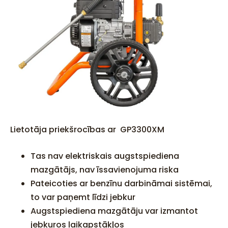
Lietotāja priekšrocības ar GP3300XM
Tas nav elektriskais augstspiediena
mazgātājs, nav īssavienojuma riska
Pateicoties ar benzīnu darbināmai sistēmai,
to var paņemt līdzi jebkur
Augstspiediena mazgātāju var izmantot
jebkuros laikapstākļos