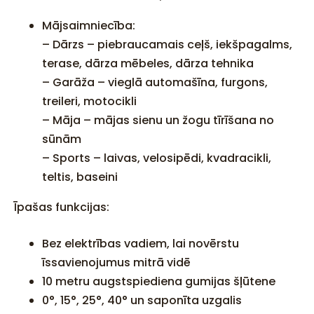
Mājsaimniecība:
– Dārzs – piebraucamais ceļš, iekšpagalms,
terase, dārza mēbeles, dārza tehnika
– Garāža – vieglā automašīna, furgons,
treileri, motocikli
– Māja – mājas sienu un žogu tīrīšana no
sūnām
– Sports – laivas, velosipēdi, kvadracikli,
teltis, baseini
Īpašas funkcijas:
Bez elektrības vadiem, lai novērstu
īssavienojumus mitrā vidē
10 metru augstspiediena gumijas šļūtene
0°, 15°, 25°, 40° un saponīta uzgalis