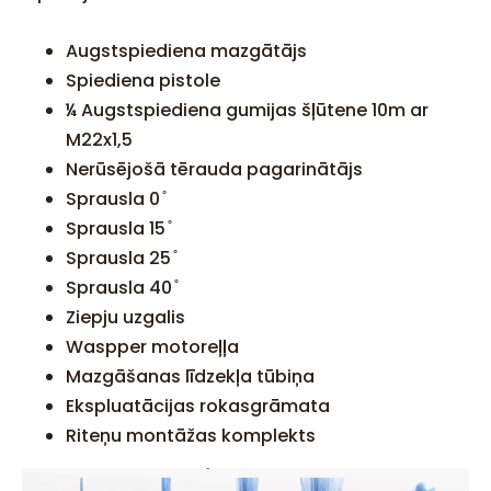
Augstspiediena mazgātājs
Spiediena pistole
¼ Augstspiediena gumijas šļūtene 10m ar
M22x1,5
Nerūsējošā tērauda pagarinātājs
Sprausla 0 ̊
Sprausla 15 ̊
Sprausla 25 ̊
Sprausla 40 ̊
Ziepju uzgalis
Waspper motoreļļa
Mazgāšanas līdzekļa tūbiņa
Ekspluatācijas rokasgrāmata
Riteņu montāžas komplekts