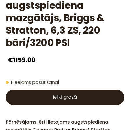
augstspiediena
mazgātājs, Briggs &
Stratton, 6,3 ZS, 220
bāri/3200 PSI
€1159.00
Pieejams pasūtīšanai
Ielikt grozā
Pārnēsājams, ērti lietojams augstspiediena
mazgātājs Gaspper Profi ar Briggs&Stratton