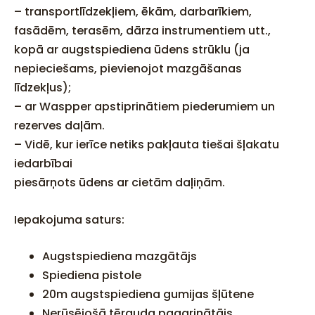
– transportlīdzekļiem, ēkām, darbarīkiem,
fasādēm, terasēm, dārza instrumentiem utt.,
kopā ar augstspiediena ūdens strūklu (ja
nepieciešams, pievienojot mazgāšanas
līdzekļus);
– ar Waspper apstiprinātiem piederumiem un
rezerves daļām.
– Vidē, kur ierīce netiks pakļauta tiešai šļakatu
iedarbībai
piesārņots ūdens ar cietām daļiņām.
Iepakojuma saturs:
Augstspiediena mazgātājs
Spiediena pistole
20m augstspiediena gumijas šļūtene
Nerūsējošā tērauda pagarinātājs