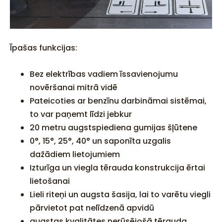
Īpašas funkcijas:
Bez elektrības vadiem īssavienojumu
novēršanai mitrā vidē
Pateicoties ar benzīnu darbināmai sistēmai,
to var paņemt līdzi jebkur
20 metru augstspiediena gumijas šļūtene
0°, 15°, 25°, 40° un saponīta uzgalis
dažādiem lietojumiem
Izturīga un viegla tērauda konstrukcija ērtai
lietošanai
Lieli riteņi un augsta šasija, lai to varētu viegli
pārvietot pat nelīdzenā apvidū
augstas kvalitātes nerūsējošā tērauda