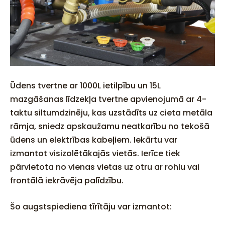
Ūdens tvertne ar 1000L ietilpību un 15L
mazgāšanas līdzekļa tvertne apvienojumā ar 4-
taktu siltumdzinēju, kas uzstādīts uz cieta metāla
rāmja, sniedz apskaužamu neatkarību no tekošā
ūdens un elektrības kabeļiem. Iekārtu var
izmantot visizolētākajās vietās. Ierīce tiek
pārvietota no vienas vietas uz otru ar rohlu vai
frontālā iekrāvēja palīdzību.
Šo augstspiediena tīrītāju var izmantot: