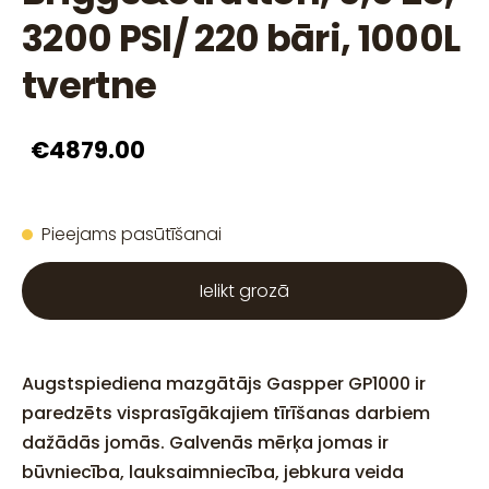
3200 PSI/ 220 bāri, 1000L
tvertne
€4879.00
Pieejams pasūtīšanai
Ielikt grozā
Augstspiediena mazgātājs Gaspper GP1000 ir
paredzēts visprasīgākajiem tīrīšanas darbiem
dažādās jomās. Galvenās mērķa jomas ir
būvniecība, lauksaimniecība, jebkura veida