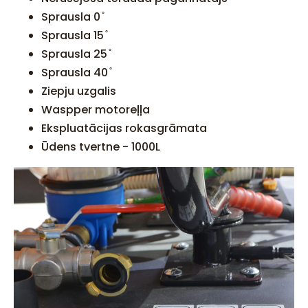
Sprausla 0 ̊
Sprausla 15 ̊
Sprausla 25 ̊
Sprausla 40 ̊
Ziepju uzgalis
Waspper motoreļļa
Ekspluatācijas rokasgrāmata
Ūdens tvertne - 1000L