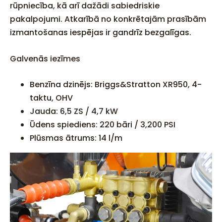
rūpniecība, kā arī dažādi sabiedriskie
pakalpojumi. Atkarībā no konkrētajām prasībām
izmantošanas iespējas ir gandrīz bezgalīgas.
Galvenās iezīmes
Benzīna dzinējs: Briggs&Stratton XR950, 4-
taktu, OHV
Jauda: 6,5 ZS / 4,7 kW
Ūdens spiediens: 220 bāri / 3,200 PSI
Plūsmas ātrums: 14 l/m