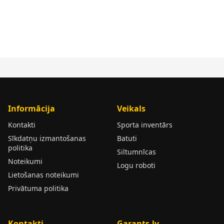
Informācija
Veikals
Kontakti
Sporta inventārs
Sīkdatņu izmantošanas
Batuti
politika
Siltumnīcas
Noteikumi
Logu roboti
Lietošanas noteikumi
Privātuma politika
Kontakti
Garants.lv