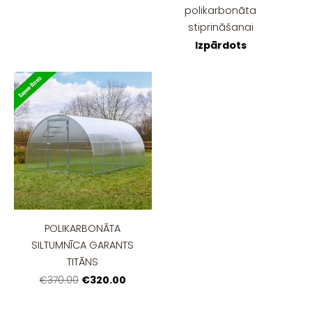
polikarbonāta
stiprināšanai
Izpārdots
POLIKARBONĀTA
SILTUMNĪCA GARANTS
TITĀNS
€320.00
€370.00