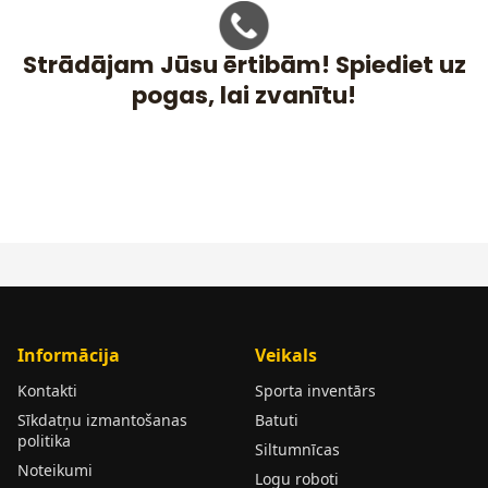
Strādājam Jūsu ērtibām! Spiediet uz
pogas, lai zvanītu!
Informācija
Veikals
Kontakti
Sporta inventārs
Sīkdatņu izmantošanas
Batuti
politika
Siltumnīcas
Noteikumi
Logu roboti