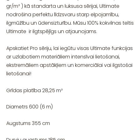
gr/m² ) kā standarta un luksusa sērijai, Ultimate
nodrošina perfektu līdzsvaru starp elpojamību,
ilgmūžību un ūdensizturību. Mūsu 100% kokvilnas teltis
Ultimate ir ilgtspējīgs un atjaunojams.
Apskatiet Pro sēriju, lai iegūtu visas Ultimate funkcijas
ar uzlabotiem materiāliem intensīvai lietošanai,
ekstremāliem apstākļiem un komerciālai vai ilgstošai
lietošanai!
Grīdas platība 28,25 m²
Diametrs 600 (6 m)
Augstums 355 cm
Durvju augstums 185 cm