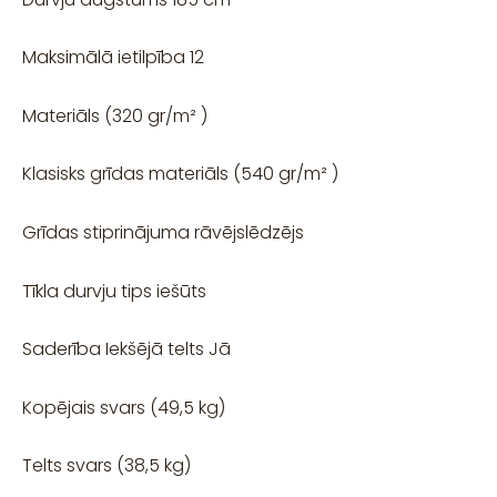
Maksimālā ietilpība 12
Materiāls (320 gr/m² )
Klasisks grīdas materiāls (540 gr/m² )
Grīdas stiprinājuma rāvējslēdzējs
Tīkla durvju tips iešūts
Saderība Iekšējā telts Jā
Kopējais svars (49,5 kg)
Telts svars (38,5 kg)