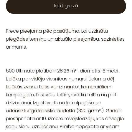
Ielikt grozā
Prece pieejama pēc pasūtījuma. Lai uzzinātu
piegādes termiņu un aktuālo pieejamību, sazinieties
ar mums.
600 Ultimate platība ir 28,25 m² , diametrs 6 metri .
Lielāka par vidējo viesnīcas numuru! Lieluma dēļ
lielākās zvanu teltis var izmantot komerciāliem
kempingiem, festivālu teltīm, svētku teltīm un pat
dzīvošanai. Izgatavots no ļoti elpojoša un
ūdensizturīga klasiskā audekla (320 gr/m² ). Grīda ir
piestiprināta ar 10. izmēra rāvējslēdzēju, kas atvieglo
sānu sienu uzrullēšanu. Pilnībā nopakota ar visām