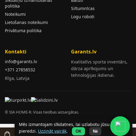
Sīkdatņu izmantošanas
Batuti
politika
Siltumnīcas
Noteikumi
Logu roboti
Lietošanas noteikumi
Privātuma politika
Kontakti
Garants.lv
info@garants.lv
Kvalitatīvs sporta inventārs,
dārza aprīkojums un
+371 27858532
tehnoloģijas ikdienai.
Rīga, Latvija
© SIA HOME-R. Visas tiesības aizsargātas.
Mēs izmantojam sīkdatnes, lai uzlabotu jūsu
pieredzi.
Uzzināt vairāk
.
OK
Nē