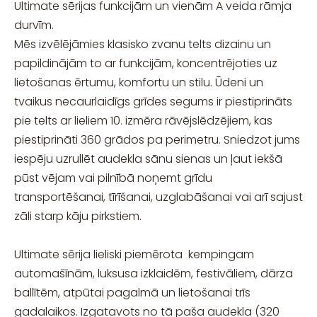
Ultimate sērijas funkcijām un vienām A veida rāmja
durvīm.
Mēs izvēlējāmies klasisko zvanu telts dizainu un
papildinājām to ar funkcijām, koncentrējoties uz
lietošanas ērtumu, komfortu un stilu. Ūdeni un
tvaikus necaurlaidīgs grīdes segums ir piestiprināts
pie telts ar lieliem 10. izmēra rāvējslēdzējiem, kas
piestiprināti 360 grādos pa perimetru. Sniedzot jums
iespēju uzrullēt audekla sānu sienas un ļaut iekšā
pūst vējam vai pilnībā noņemt grīdu
transportēšanai, tīrīšanai, uzglabāšanai vai arī sajust
zāli starp kāju pirkstiem.
Ultimate sērija lieliski piemērota kempingam
automašīnām, luksusa izklaidēm, festivāliem, dārza
ballītēm, atpūtai pagalmā un lietošanai trīs
gadalaikos. Izgatavots no tā paša audekla (320