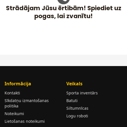
Strādājam Jūsu ērtibām! Spiediet uz
pogas, lai zvanītu!
Informācija
Veikals
Kontakti
Sporta inventārs
Sīkdatņu izmantošanas
Batuti
politika
Siltumnīcas
Noteikumi
Logu roboti
Lietošanas noteikumi