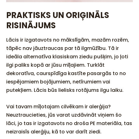
PRAKTISKS UN ORIĢINĀLS
RISINĀJUMS
Lācis ir izgatavots no mākslīgām, mazām rozēm,
tāpēc nav jāuztraucas par tā ilgmūžību. Tā ir
ideāla alternatīva klasiskam ziedu pušķim, jo ļoti
ilgi paliks kopā ar jūsu mīļajiem. Turklāt
dekoratīva, caurspīdīga kastīte pasargās to no
iespējamiem bojājumiem, netīrumiem vai
putekļiem. Lācis būs lielisks rotājums ilgu laiku.
Vai tavam mīļotajam cilvēkam ir alerģija?
Neuztraucieties, jūs varat uzdāvināt viņiem šo
lāci, jo tas ir izgatavots no droša PE materiāla, tas
neizraisīs alerģiju, kā to var darīt ziedi.