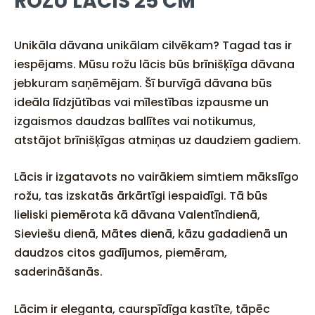
ROŽU LĀCIS 25 CM
Unikāla dāvana unikālam cilvēkam? Tagad tas ir
iespējams. Mūsu rožu lācis būs brīnišķīga dāvana
jebkuram saņēmējam. Šī burvīgā dāvana būs
ideāla līdzjūtības vai mīlestības izpausme un
izgaismos daudzas ballītes vai notikumus,
atstājot brīnišķīgas atmiņas uz daudziem gadiem.
Lācis ir izgatavots no vairākiem simtiem mākslīgo
rožu, tas izskatās ārkārtīgi iespaidīgi. Tā būs
lieliski piemērota kā dāvana Valentīndienā,
Sieviešu dienā, Mātes dienā, kāzu gadadienā un
daudzos citos gadījumos, piemēram,
saderināšanās.
Lācim ir eleganta, caurspīdīga kastīte, tāpēc