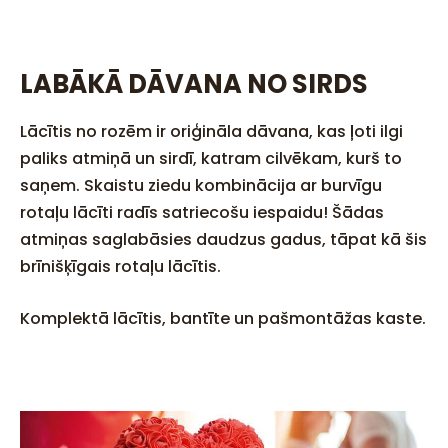
LABĀKĀ DĀVANA NO SIRDS
Lācītis no rozēm ir oriģināla dāvana, kas ļoti ilgi
paliks atmiņā un sirdī, katram cilvēkam, kurš to
saņem. Skaistu ziedu kombinācija ar burvīgu
rotaļu lācīti radīs satriecošu iespaidu! Šādas
atmiņas saglabāsies daudzus gadus, tāpat kā šis
brīnišķīgais rotaļu lācītis.
Komplektā lācītis, bantīte un pašmontāžas kaste.