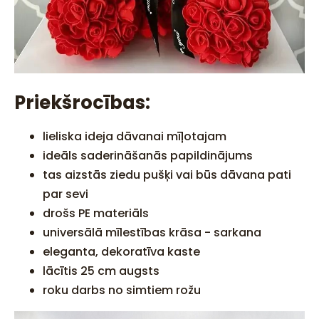
Priekšrocības:
lieliska ideja dāvanai mīļotajam
ideāls saderināšanās papildinājums
tas aizstās ziedu pušķi vai būs dāvana pati
par sevi
drošs PE materiāls
universālā mīlestības krāsa - sarkana
eleganta, dekoratīva kaste
lācītis 25 cm augsts
roku darbs no simtiem rožu