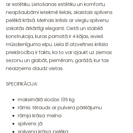
ar estētiku. Lietošanas estētiku un komfortu
neapšaubāmi ietekmē lielais, skaistais spilvens
pelēkā krāsā. Melnais krēsls ar vieglu spilvenu
izskatās ārkārtīgi eleganti. Cietā un stabilā
konstrukcija, kuras pamatā ir 4 kājas, ievieš
mūsdienīguma elpu. Liela šī atzveltnes krēsla
priekšrocība ir fakts, ka to var izjaukt uz ziemas
sezonu un glabāt, piemēram, garāžā, kur tas
neaizņems daudz vietas.
SPECIFIKĀCIJA:
maksimālā slodze: 135 kg
rāmis: tērauds ar pulvera pārklājumu
rāmja krāsa: melna
spilvens: jā
spilvena krāsa: pelēka