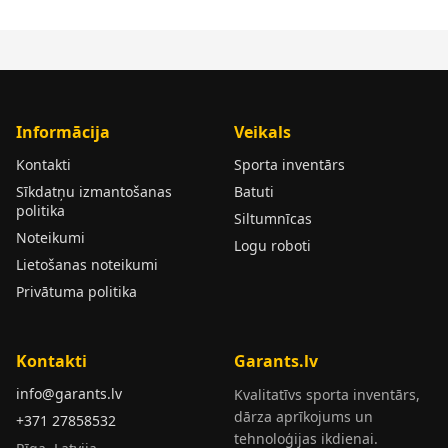
Informācija
Veikals
Kontakti
Sporta inventārs
Sīkdatņu izmantošanas
Batuti
politika
Siltumnīcas
Noteikumi
Logu roboti
Lietošanas noteikumi
Privātuma politika
Kontakti
Garants.lv
info@garants.lv
Kvalitatīvs sporta inventārs,
dārza aprīkojums un
+371 27858532
tehnoloģijas ikdienai.