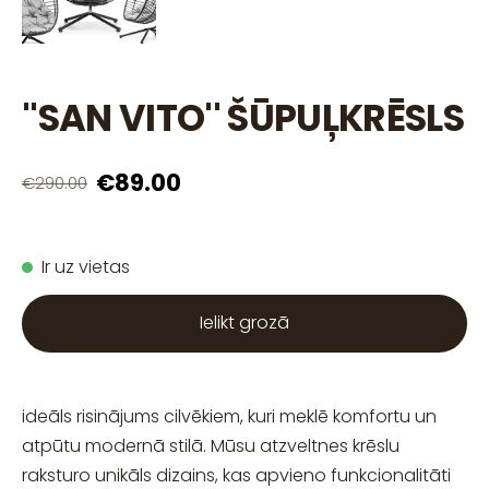
''SAN VITO'' ŠŪPUĻKRĒSLS
€89.00
€290.00
Ir uz vietas
Ielikt grozā
ideāls risinājums cilvēkiem, kuri meklē komfortu un
atpūtu modernā stilā. Mūsu atzveltnes krēslu
raksturo unikāls dizains, kas apvieno funkcionalitāti