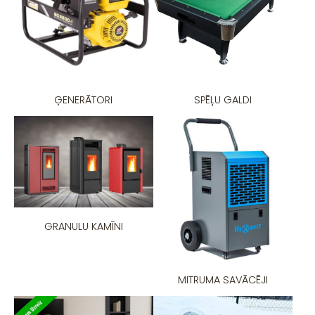
ĢENERĀTORI
SPĒĻU GALDI
GRANULU KAMĪNI
MITRUMA SAVĀCĒJI