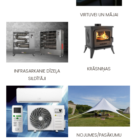
VIRTUVEI UN MĀJAI
KRĀSNIŅAS
INFRASARKANIE DĪZEĻA
SILDĪTĀJI
NOJUMES/PASĀKUMU