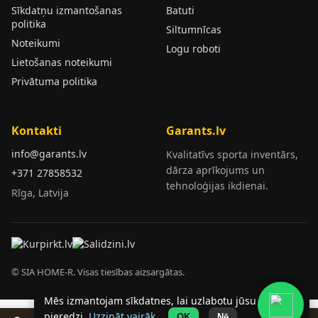
Sīkdatņu izmantošanas
Batuti
politika
Siltumnīcas
Noteikumi
Logu roboti
Lietošanas noteikumi
Privātuma politika
Kontakti
Garants.lv
info@garants.lv
Kvalitatīvs sporta inventārs,
dārza aprīkojums un
+371 27858532
tehnoloģijas ikdienai.
Rīga, Latvija
© SIA HOME-R. Visas tiesības aizsargātas.
Mēs izmantojam sīkdatnes, lai uzlabotu jūsu
pieredzi.
Uzzināt vairāk
.
OK
Nē