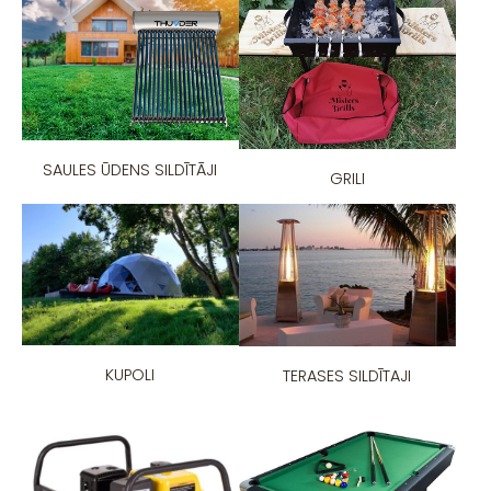
SAULES ŪDENS SILDĪTĀJI
GRILI
KUPOLI
TERASES SILDĪTAJI