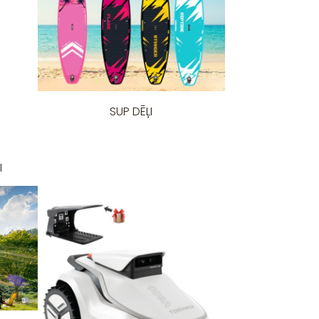
SUP DĒĻI
I