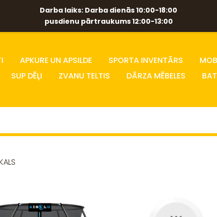
Darba laiks: Darba dienās 10:00-18:00
pusdienu pārtraukums 12:00-13:00
I
APKURE UN APSILDE
SPORTA INVENTĀRS
MOBĪ
SUP DĒĻI
ZVANU TELTIS
DĀRZA MĒBELES
BAT
IKALS