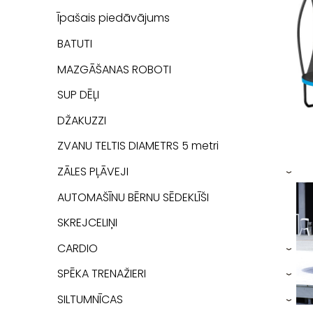
Īpašais piedāvājums
BATUTI
MAZGĀŠANAS ROBOTI
SUP DĒĻI
DŽAKUZZI
ZVANU TELTIS DIAMETRS 5 metri
ZĀLES PĻĀVEJI
›
AUTOMAŠĪNU BĒRNU SĒDEKLĪŠI
SKREJCELIŅI
CARDIO
›
SPĒKA TRENAŽIERI
›
SILTUMNĪCAS
›