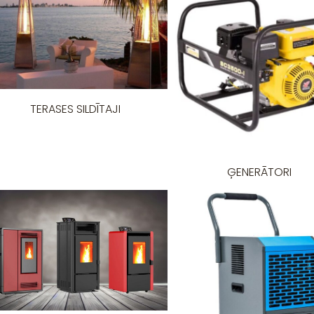
TERASES SILDĪTAJI
ĢENERĀTORI