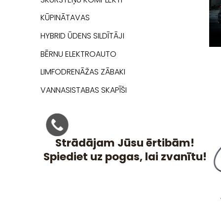
KŪPINĀTAVAS
HYBRID ŪDENS SILDĪTĀJI
BĒRNU ELEKTROAUTO
LIMFODRENĀŽAS ZĀBAKI
VANNASISTABAS SKAPĪŠI
Strādājam Jūsu ērtibām!
Spiediet uz pogas, lai zvanītu!