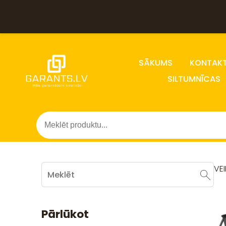
SĀKUMS
KONTAKT
SILTUMNĪCAS
VE
Pārlūkot