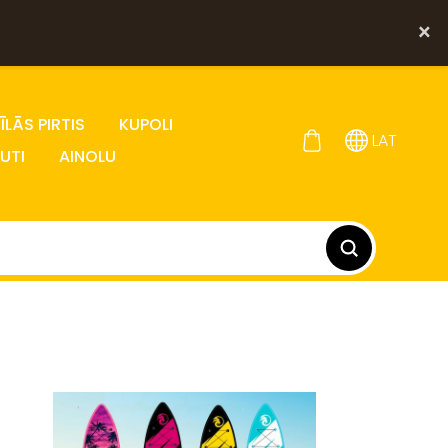
×
LĀS PIRTIS
KUPOLI
LAT
UTI
AINOLU