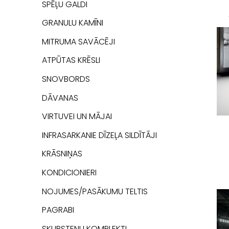
SPĒĻU GALDI
GRANULU KAMĪNI
MITRUMA SAVĀCĒJI
ATPŪTAS KRĒSLI
SNOVBORDS
DĀVANAS
VIRTUVEI UN MĀJAI
INFRASARKANIE DĪZEĻA SILDĪTĀJI
KRĀSNIŅAS
KONDICIONIERI
NOJUMES/PASĀKUMU TELTIS
PAGRABI
SKURSTEŅU KOMPLEKTI