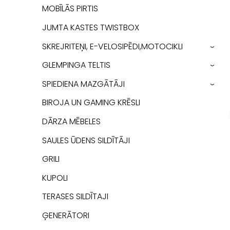
MOBĪLĀS PIRTIS
JUMTA KASTES TWISTBOX
SKREJRITEŅI, E-VELOSIPĒDI,MOTOCIKLI
›
GLEMPINGA TELTIS
›
SPIEDIENA MAZGĀTĀJI
›
BIROJA UN GAMING KRĒSLI
DĀRZA MĒBELES
SAULES ŪDENS SILDĪTĀJI
GRILI
KUPOLI
TERASES SILDĪTAJI
ĢENERĀTORI