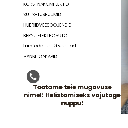
KORSTNAKOMPLEKTID
SUITSETUSRUUMID
HUBRIIDVEESOOJENDID
BĒRNU ELEKTROAUTO
Lümfodrenaaži saapad
VANNITOAKAPID
Töötame teie mugavuse
nimel! Helistamiseks vajutage
nuppu!