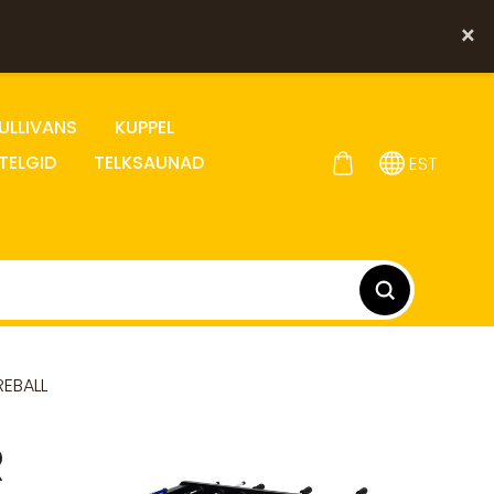
×
ULLIVANS
KUPPEL
TELGID
TELKSAUNAD
EST
REBALL
R