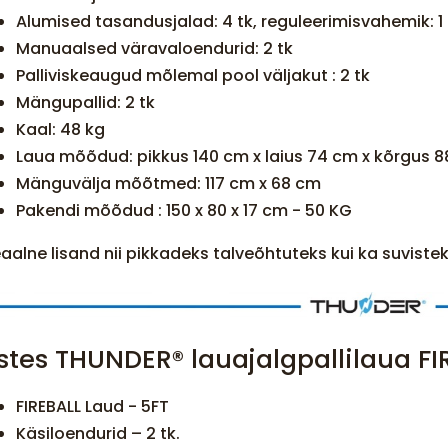
Alumised tasandusjalad: 4 tk, reguleerimisvahemik: 
Manuaalsed väravaloendurid: 2 tk
Palliviskeaugud mõlemal pool väljakut : 2 tk
Mängupallid: 2 tk
Kaal: 48 kg
Laua mõõdud: pikkus 140 cm x laius 74 cm x kõrgus 
Mänguvälja mõõtmed: 117 cm x 68 cm
Pakendi mõõdud : 150 x 80 x 17 cm - 50 KG
eaalne lisand nii pikkadeks talveõhtuteks kui ka suvis
stes THUNDER®️ lauajalgpallilaua FI
FIREBALL Laud - 5FT
Käsiloendurid – 2 tk.