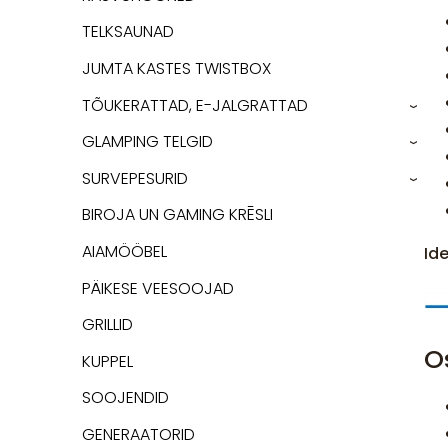
TELKSAUNAD
JUMTA KASTES TWISTBOX
TÕUKERATTAD, E-JALGRATTAD
›
GLAMPING TELGID
›
SURVEPESURID
›
BIROJA UN GAMING KRĒSLI
AIAMÖÖBEL
Id
PÄIKESE VEESOOJAD
GRILLID
O
KUPPEL
SOOJENDID
GENERAATORID