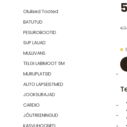
5
Olulised Tooted
BATUTUD
€3
PESUROBOOTID
SUP LAUAD
MULLIVANS
TELGI LABIMOOT 5M
MURUPLATSID
›
AUTO LAPSEISTMED
T
JOOKSURAJAD
CARDIO
›
JÕUTREENINGUD
›
KASVUHOONED
›