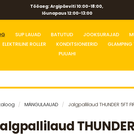
Tööaeg: Argipäeviti 10:00-18:00,
lõunapaus 12:00-13:00
OG
SUP LAUAD
BATUTUD
JOOKSURAJAD
M
ELEKTRILINE ROLLER
KONDITSIONEERID
GLAMPING 
PUUAHI
taloog
MÄNGULAAUAD
Jalgpallilaud THUNDER 5FT FI
algpallilaud THUNDE