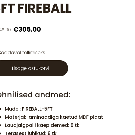
FT FIREBALL
€305.00
45.00
Saadaval tellimiseks
Lisage ostukorvi
ehnilised andmed:
Mudel: FIREBALL-5FT
Materjal: laminaadiga kaetud MDF plaat
Lauajalgpalli käepidemed: 8 tk
Terasest juhikud: 8 tk