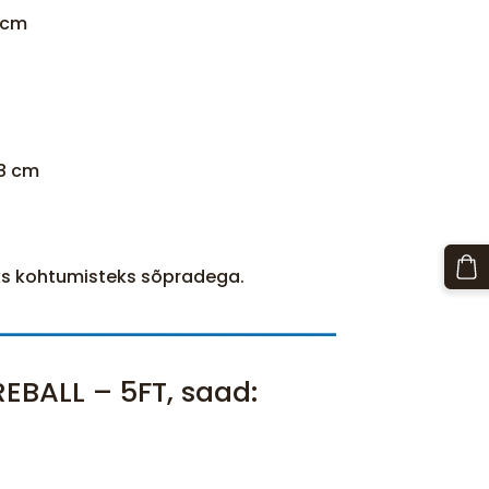
1 cm
88 cm
teks kohtumisteks sõpradega.
REBALL – 5FT, saad: