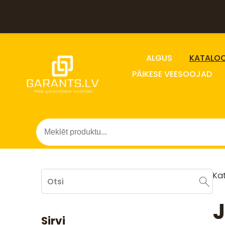
ALGUS
KATALO
PÄIKESE VEESOOJAD
Ka
J
Sirvi