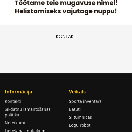
Töötame teie mugavuse nimel!
Helistamiseks vajutage nuppu!
KONTAKT
Informācija
Veikals
Kontakti
Sporta inventārs
Sīkdatņu izmantošanas
Batuti
politika
Siltumnīcas
Noteikumi
Logu roboti
Lietošanas noteikumi