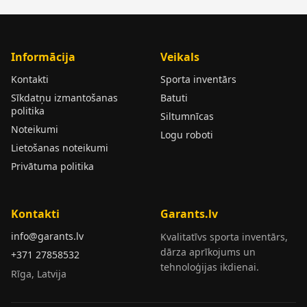
Informācija
Veikals
Kontakti
Sporta inventārs
Sīkdatņu izmantošanas
Batuti
politika
Siltumnīcas
Noteikumi
Logu roboti
Lietošanas noteikumi
Privātuma politika
Kontakti
Garants.lv
info@garants.lv
Kvalitatīvs sporta inventārs,
dārza aprīkojums un
+371 27858532
tehnoloģijas ikdienai.
Rīga, Latvija