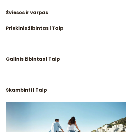
Šviesos ir varpas
Priekinis žibintas | Taip
Galinis žibintas | Taip
Skambinti | Taip