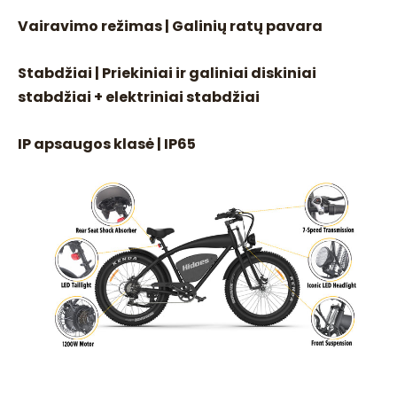
Vairavimo režimas | Galinių ratų pavara
Stabdžiai | Priekiniai ir galiniai diskiniai
stabdžiai + elektriniai stabdžiai
IP apsaugos klasė | IP65