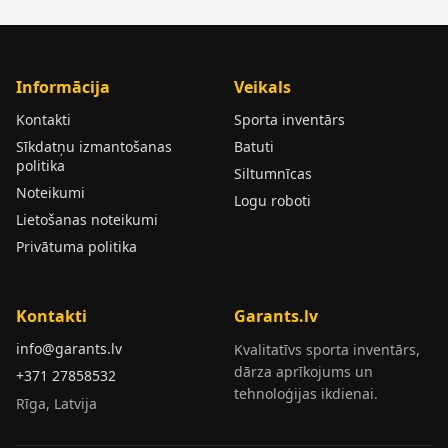
Informācija
Veikals
Kontakti
Sporta inventārs
Sīkdatņu izmantošanas
Batuti
politika
Siltumnīcas
Noteikumi
Logu roboti
Lietošanas noteikumi
Privātuma politika
Kontakti
Garants.lv
info@garants.lv
Kvalitatīvs sporta inventārs,
dārza aprīkojums un
+371 27858532
tehnoloģijas ikdienai.
Rīga, Latvija