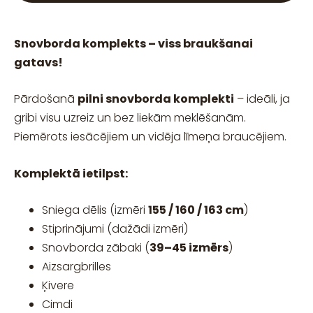
Snovborda komplekts – viss braukšanai
gatavs!
Pārdošanā
pilni snovborda komplekti
– ideāli, ja
gribi visu uzreiz un bez liekām meklēšanām.
Piemērots iesācējiem un vidēja līmeņa braucējiem.
Komplektā ietilpst:
Sniega dēlis (izmēri
155 / 160 / 163 cm
)
Stiprinājumi (dažādi izmēri)
Snovborda zābaki (
39–45 izmērs
)
Aizsargbrilles
Ķivere
Cimdi