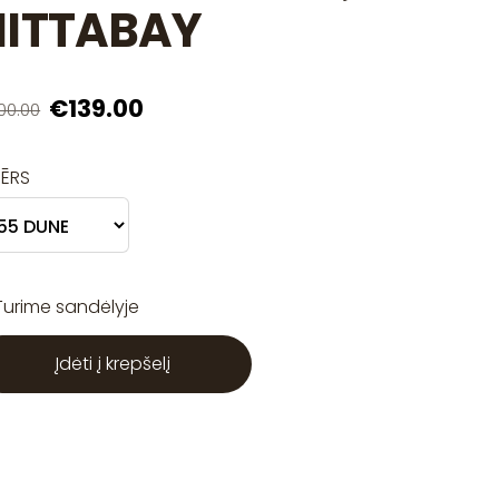
HITTABAY
€139.00
00.00
MĒRS
Turime sandėlyje
Įdėti į krepšelį