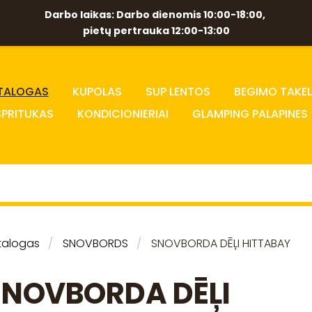
Darbo laikas: Darbo dienomis 10:00-18:00,
pietų pertrauka 12:00-13:00
TALOGAS
KUPOLAS
SUP LENTOS
BEGIMO TAKEL
SPRITUKAS
KONDICIONIERIAI
GLAMPING PALAPINES
talogas
SNOVBORDS
SNOVBORDA DĒĻI HITTABAY
SNOVBORDA DĒĻI