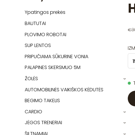
Ypatingos prekės
BAUTUTAI
€3
PLOVIMO ROBOTAI
SUP LENTOS
IZ
PRIPUČIAMA SŪKURINE VONIA
PALAPINES SKERSMUO 5M
ŽOLĖS
›
AUTOMOBILINĖS VAIKIŠKOS KĖDUTĖS
BEGIMO TAKELIS
CARDIO
›
JĖGOS TRENERIAI
›
ŠILTNAMIAI
›