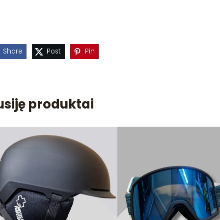
Share
Post
Pin
usiję produktai