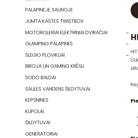
PALAPINEJE SAUNOJE
JUMTA KASTES TWISTBOX
MOTOROLERIAI ELEKTRINIAI DVIRAČIAI
H
›
GLAMPING PALAPINĖS
›
HI
SLĖGIO PLOVIKLIAI
›
Ūde
BIROJA UN GAMING KRĒSLI
sil
SODO BALDAI
Re
SAULES VANDENS ŠILDYTUVAI
KEPSNINES
Pi
KUPOLAI
ŠILDYTUVAI
GENERATORIAI