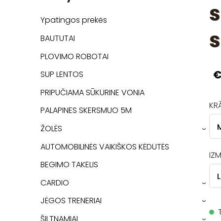
s
Ypatingos prekės
BAUTUTAI
PLOVIMO ROBOTAI
€
SUP LENTOS
PRIPUČIAMA SŪKURINE VONIA
KR
PALAPINES SKERSMUO 5M
ŽOLĖS
›
AUTOMOBILINĖS VAIKIŠKOS KĖDUTĖS
IZ
BEGIMO TAKELIS
CARDIO
›
JĖGOS TRENERIAI
›
ŠILTNAMIAI
›