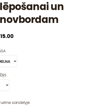
lēpošanai un
snovbordam
15.00
ĀSA
MĒŖS
Turime sandėlyje