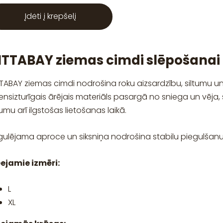
Įdėti į krepšelį
ITTABAY ziemas cimdi slēpošana
TTABAY ziemas cimdi nodrošina roku aizsardzību, siltumu 
nsizturīgais ārējais materiāls pasargā no sniega un vēja,
tumu arī ilgstošas lietošanas laikā.
gulējama aproce un siksniņa nodrošina stabilu piegulšanu
eejamie izmēri:
L
XL