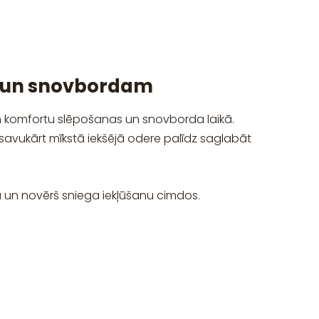
i un snovbordam
un komfortu slēpošanas un snovborda laikā.
 savukārt mīkstā iekšējā odere palīdz saglabāt
 un novērš sniega iekļūšanu cimdos.