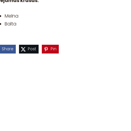
eejamās krāsas:
Melna
Balta
Share
Post
Pin