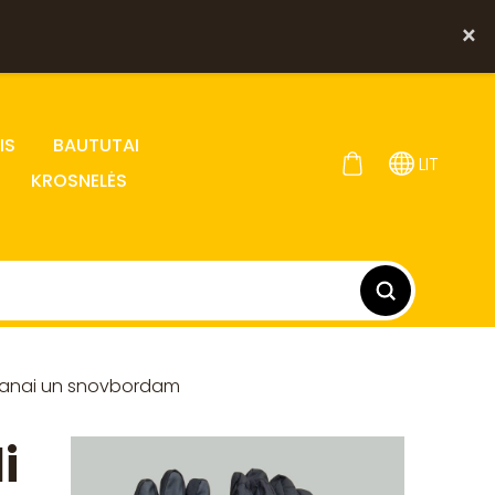
×
IS
BAUTUTAI
LIT
KROSNELĖS
ošanai un snovbordam
i