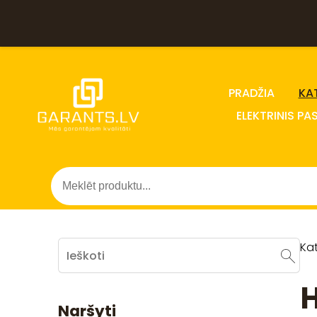
PRADŽIA
KA
ELEKTRINIS PA
Ka
H
Naršyti