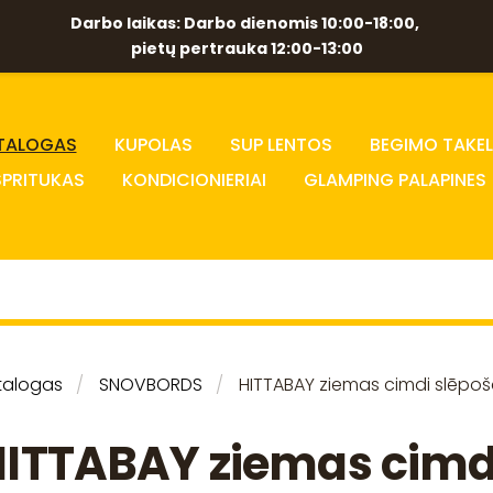
Darbo laikas: Darbo dienomis 10:00-18:00,
pietų pertrauka 12:00-13:00
TALOGAS
KUPOLAS
SUP LENTOS
BEGIMO TAKEL
SPRITUKAS
KONDICIONIERIAI
GLAMPING PALAPINES
talogas
SNOVBORDS
HITTABAY ziemas cimdi slēp
ITTABAY ziemas cimd