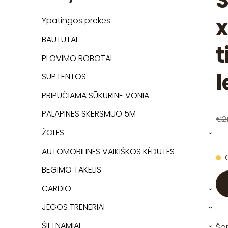
Š
x
Ypatingos prekės
BAUTUTAI
t
PLOVIMO ROBOTAI
l
SUP LENTOS
PRIPUČIAMA SŪKURINE VONIA
PALAPINES SKERSMUO 5M
€21
ŽOLĖS
›
AUTOMOBILINĖS VAIKIŠKOS KĖDUTĖS
BEGIMO TAKELIS
CARDIO
›
JĖGOS TRENERIAI
›
ŠILTNAMIAI
Šon
›