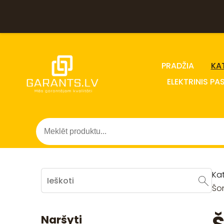
PRADŽIA
KA
ELEKTRINIS PA
Ka
Šon
Naršyti