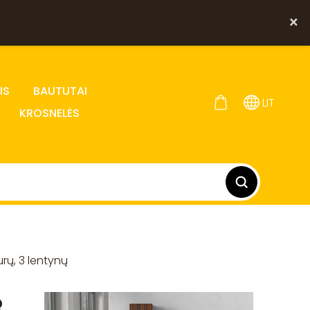
×
IS
BAUTUTAI
LIT
KROSNELĖS
urų, 3 lentynų