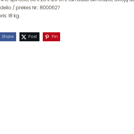
elio / prekės Nr.: 8000627
ris: 18 kg.
Share
Post
Pin