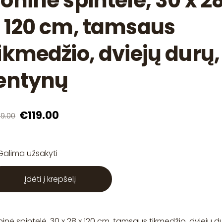
oninė spintelė, 30 x 2
 120 cm, tamsaus
ikmedžio, dviejų durų,
entynų
€119.00
9.00
Galima užsakyti
Įdėti į krepšelį
inė spintelė, 30 x 28 x 120 cm, tamsaus tikmedžio, dviejų d