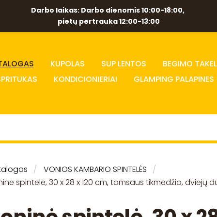
Darbo laikas: Darbo dienomis 10:00-18:00,
pietų pertrauka 12:00-13:00
TALOGAS
KUPOLAS
SUP LENTOS
BEGIMO TAKEL
SPRITUKAS
KONDICIONIERIAI
GLAMPING PALAPINES
talogas
VONIOS KAMBARIO SPINTELĖS
inė spintelė, 30 x 28 x 120 cm, tamsaus tikmedžio, dviejų d