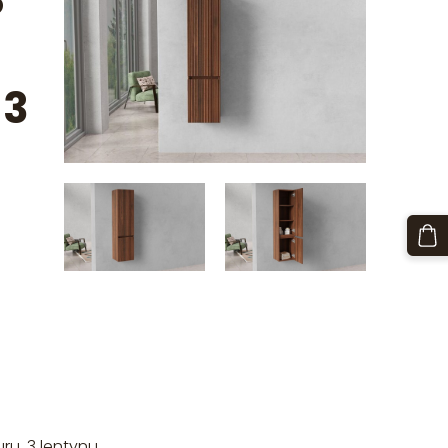
8
 3
urų, 3 lentynų