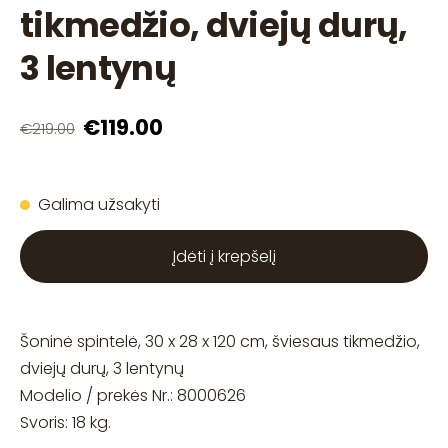
tikmedžio, dviejų durų,
3 lentynų
€119.00
€219.00
Galima užsakyti
Įdėti į krepšelį
Šoninė spintelė, 30 x 28 x 120 cm, šviesaus tikmedžio,
dviejų durų, 3 lentynų
Modelio / prekės Nr.: 8000626
Svoris: 18 kg.