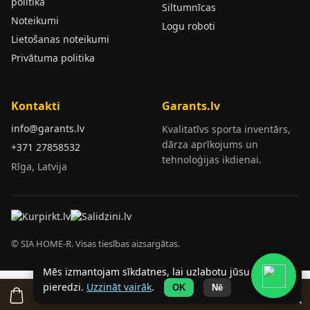
politika
Siltumnīcas
Noteikumi
Logu roboti
Lietošanas noteikumi
Privātuma politika
Kontakti
Garants.lv
info@garants.lv
Kvalitatīvs sporta inventārs,
dārza aprīkojums un
+371 27858532
tehnoloģijas ikdienai.
Rīga, Latvija
© SIA HOME-R. Visas tiesības aizsargātas.
Mēs izmantojam sīkdatnes, lai uzlabotu jūsu
pieredzi.
Uzzināt vairāk
.
OK
Nē