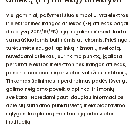
Visi gaminiai, pažymėti šiuo simboliu, yra elektros
ir elektroninės įrangos atliekos (EEĮ atliekos pagal
direktyvą 2012/19/ES) ir jų negalima išmesti kartu
su nerūšiuotomis buitinėmis atliekomis. Priešingai,
turėtumėte saugoti aplinką ir žmonių sveikatą,
nuveždami atliekas į surinkimo punktą, įgaliotą
perdirbti elektros ir elektroninės įrangos atliekas,
paskirtą nacionalinių ar vietos valdžios institucijų.
Tinkamas šalinimas ir perdirbimas padės išvengti
galimo neigiamo poveikio aplinkai ir žmonių
sveikatai. Norėdami gauti daugiau informacijos
apie šių surinkimo punktų vietą ir eksploatavimo
sąlygas, kreipkitės į montuotoją arba vietos
instituciją.