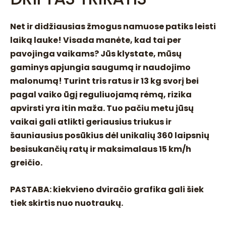
Net ir didžiausias žmogus namuose patiks leisti
laiką lauke! Visada manėte, kad tai per
pavojinga vaikams? Jūs klystate, mūsų
gaminys apjungia saugumą ir naudojimo
malonumą! Turint tris ratus ir 13 kg svorį bei
pagal vaiko ūgį reguliuojamą rėmą, rizika
apvirsti yra itin maža. Tuo pačiu metu jūsų
vaikai gali atlikti geriausius triukus ir
šauniausius posūkius dėl unikalių 360 laipsnių
besisukančių ratų ir maksimalaus 15 km/h
greičio.
PASTABA: kiekvieno dviračio grafika gali šiek
tiek skirtis nuo nuotraukų.