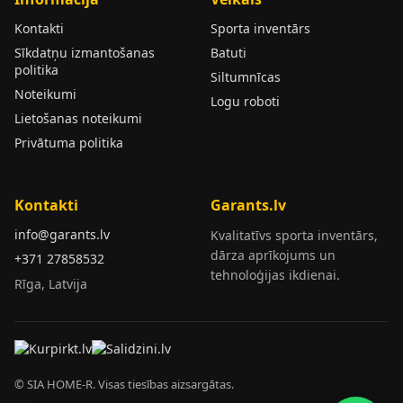
Kontakti
Sporta inventārs
Sīkdatņu izmantošanas
Batuti
politika
Siltumnīcas
Noteikumi
Logu roboti
Lietošanas noteikumi
Privātuma politika
Kontakti
Garants.lv
info@garants.lv
Kvalitatīvs sporta inventārs,
dārza aprīkojums un
+371 27858532
tehnoloģijas ikdienai.
Rīga, Latvija
© SIA HOME-R. Visas tiesības aizsargātas.