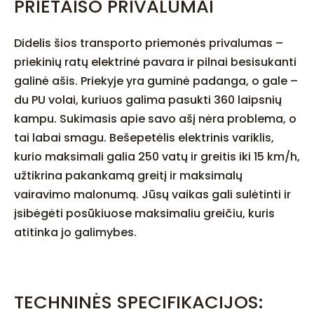
PRIETAISO PRIVALUMAI
Didelis šios transporto priemonės privalumas –
priekinių ratų elektrinė pavara ir pilnai besisukanti
galinė ašis. Priekyje yra guminė padanga, o gale –
du PU volai, kuriuos galima pasukti 360 laipsnių
kampu. Sukimasis apie savo ašį nėra problema, o
tai labai smagu. Bešepetėlis elektrinis variklis,
kurio maksimali galia 250 vatų ir greitis iki 15 km/h,
užtikrina pakankamą greitį ir maksimalų
vairavimo malonumą. Jūsų vaikas gali sulėtinti ir
įsibėgėti posūkiuose maksimaliu greičiu, kuris
atitinka jo galimybes.
TECHNINĖS SPECIFIKACIJOS: