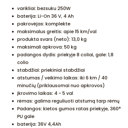
varikliai: bezsuku 250W
baterija: Li-On 36 V, 4 Ah
pakrovėjas: komplekte
maksimalus greitis: apie 15 km/val
produkta svars (neto): 13,0 kg
maksimali apkrova: 50 kg
padangos dydis: priekyje 8 coliai, gale: 1,8
colio
stabdžiai: priekiniai stabdžiai
atstumas / veikimo laikas: iki 6 km / 40
minučių (priklausomai nuo apkrovos)
įkrovimo laikas: 4 - 5 val
rėmas: galima reguliuoti atstumą tarp rėmų
Padangos: kietos gumos ratas priekyje, 360°
PU gale
baterija: 36V 4,4Ah