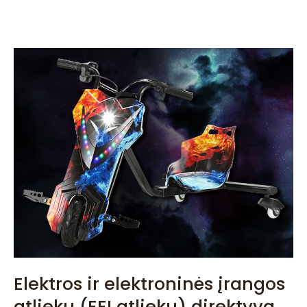
Elektros ir elektroninės įrangos
atliekų (EEĮ atliekų) direktyva