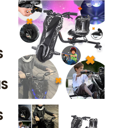
S
IS
S