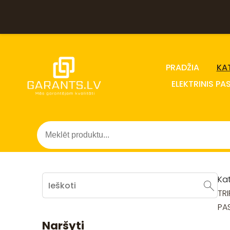
PRADŽIA
KA
ELEKTRINIS PA
Ka
TRI
PA
Naršyti