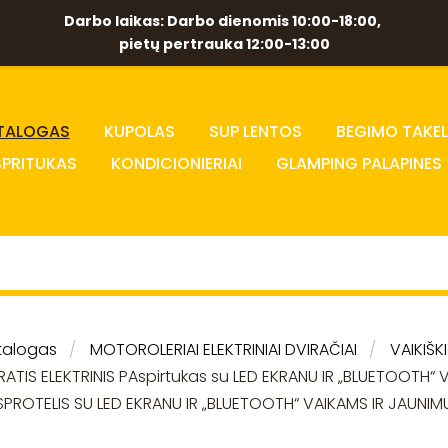
Darbo laikas: Darbo dienomis 10:00-18:00,
pietų pertrauka 12:00-13:00
TALOGAS
KUPOLAS
SUP LENTOS
BEGIMO TAKEL
SPRITUKAS
KONDICIONIERIAI
GLAMPING PALAPINES
talogas
MOTOROLERIAI ELEKTRINIAI DVIRAČIAI
VAIKIŠK
RATIS ELEKTRINIS PAspirtukas su LED EKRANU IR „BLUETOOTH“ V
SPROTELIS SU LED EKRANU IR „BLUETOOTH“ VAIKAMS IR JAUNIM