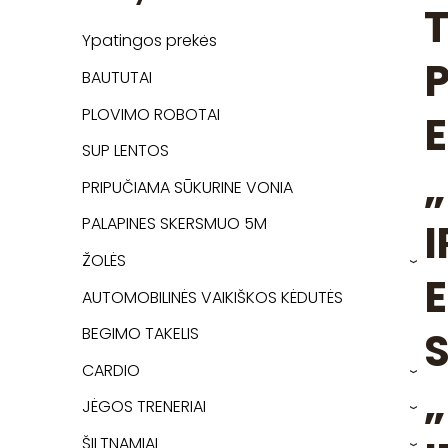
T
Ypatingos prekės
P
BAUTUTAI
PLOVIMO ROBOTAI
SUP LENTOS
PRIPUČIAMA SŪKURINE VONIA
PALAPINES SKERSMUO 5M
I
ŽOLĖS
›
E
AUTOMOBILINĖS VAIKIŠKOS KĖDUTĖS
BEGIMO TAKELIS
S
CARDIO
›
JĖGOS TRENERIAI
›
ŠILTNAMIAI
›