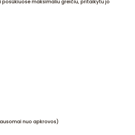
i posūkiuose maksimaliu greičiu, pritaikytu jo
iklausomai nuo apkrovos)