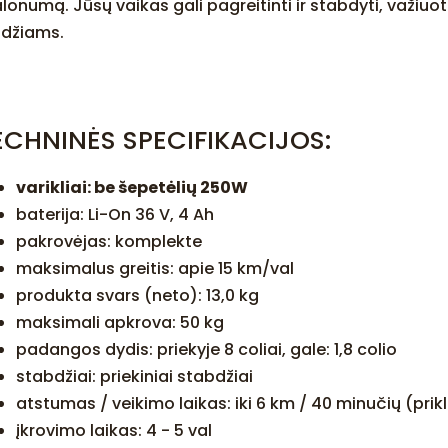
lonumą. Jūsų vaikas gali pagreitinti ir stabdyti, važiuot
ūdžiams.
ECHNINĖS SPECIFIKACIJOS:
varikliai: be šepetėlių 250W
baterija: Li-On 36 V, 4 Ah
pakrovėjas: komplekte
maksimalus greitis: apie 15 km/val
produkta svars (neto): 13,0 kg
maksimali apkrova: 50 kg
padangos dydis: priekyje 8 coliai, gale: 1,8 colio
stabdžiai: priekiniai stabdžiai
atstumas / veikimo laikas: iki 6 km / 40 minučių (pr
įkrovimo laikas: 4 - 5 val