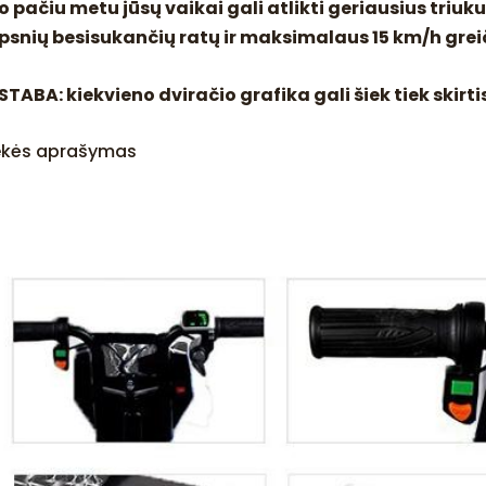
o pačiu metu jūsų vaikai gali atlikti geriausius triuk
ipsnių besisukančių ratų ir maksimalaus 15 km/h grei
STABA: kiekvieno dviračio grafika gali šiek tiek skirt
ekės aprašymas