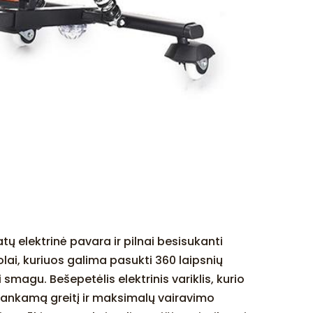
tų elektrinė pavara ir pilnai besisukanti
lai, kuriuos galima pasukti 360 laipsnių
magu. Bešepetėlis elektrinis variklis, kurio
pakankamą greitį ir maksimalų vairavimo