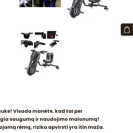
lauke! Visada manėte, kad tai per
ungia saugumą ir naudojimo malonumą!
iuojamą rėmą, rizika apvirsti yra itin maža.