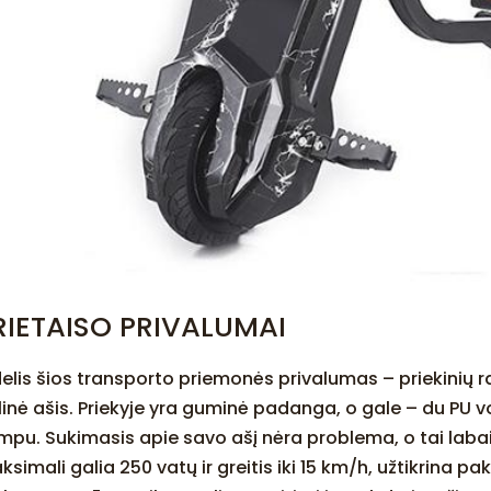
RIETAISO PRIVALUMAI
elis šios transporto priemonės privalumas – priekinių ra
linė ašis. Priekyje yra guminė padanga, o gale – du PU vo
mpu. Sukimasis apie savo ašį nėra problema, o tai labai s
ksimali galia 250 vatų ir greitis iki 15 km/h, užtikrina 