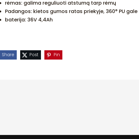
rėmas: galima reguliuoti atstumą tarp rėmų
Padangos: kietos gumos ratas priekyje, 360° PU gale
baterija: 36V 4,4Ah
Share
Post
Pin