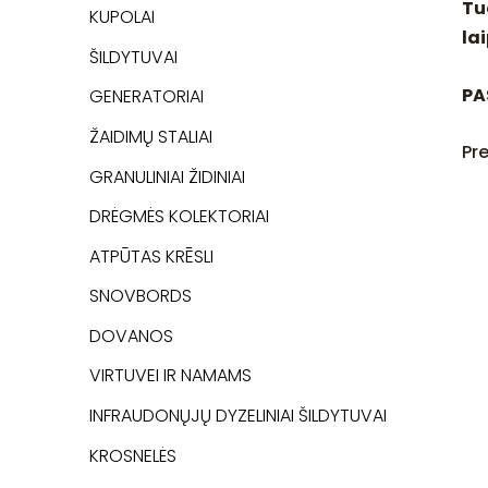
Tu
KUPOLAI
la
ŠILDYTUVAI
PA
GENERATORIAI
ŽAIDIMŲ STALIAI
Pr
GRANULINIAI ŽIDINIAI
DRĖGMĖS KOLEKTORIAI
ATPŪTAS KRĒSLI
SNOVBORDS
DOVANOS
VIRTUVEI IR NAMAMS
INFRAUDONŲJŲ DYZELINIAI ŠILDYTUVAI
KROSNELĖS