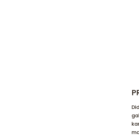
P
Did
ga
ka
ma