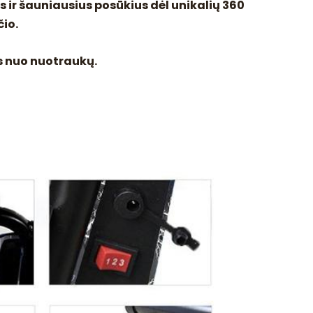
us ir šauniausius posūkius dėl unikalių 360
čio.
is nuo nuotraukų.