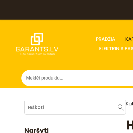
PRADŽIA
KA
ELEKTRINIS PA
Ka
Naršyti