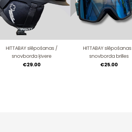
HITTABAY slēpošanas /
HITTABAY slēpošanas
snovborda ķivere
snovborda brilles
€29.00
€25.00