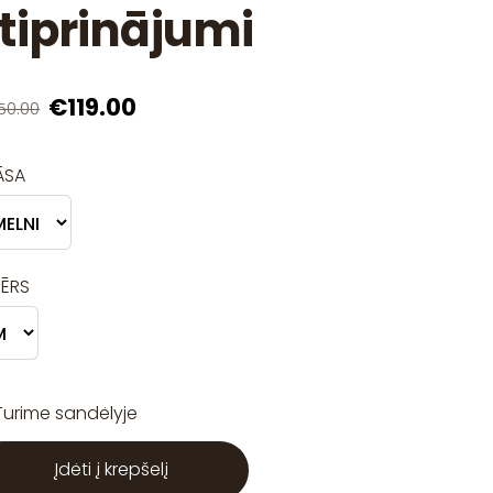
tiprinājumi
€119.00
50.00
ĀSA
MĒRS
Turime sandėlyje
Įdėti į krepšelį