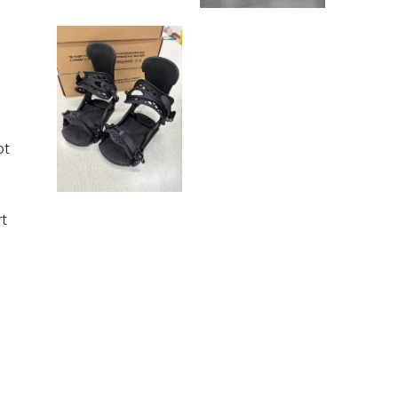
ot
rt