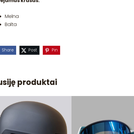
eejamās krāsas:
Melna
Balta
Share
Post
Pin
usiję produktai