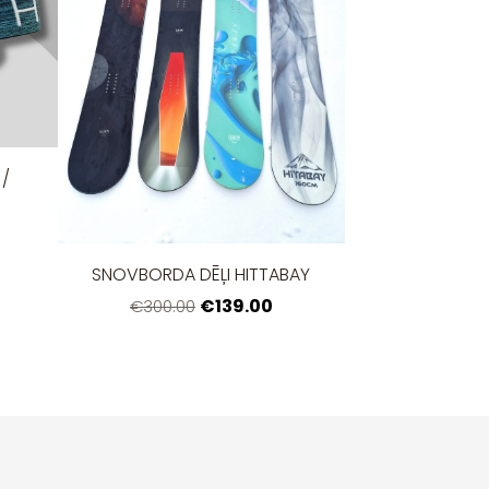
 /
SNOVBORDA DĒĻI HITTABAY
€139.00
€300.00