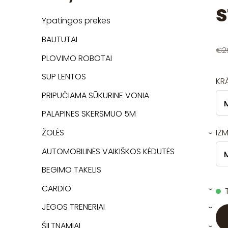
s
Ypatingos prekės
BAUTUTAI
€2
PLOVIMO ROBOTAI
SUP LENTOS
KR
PRIPUČIAMA SŪKURINE VONIA
PALAPINES SKERSMUO 5M
IZ
ŽOLĖS
›
AUTOMOBILINĖS VAIKIŠKOS KĖDUTĖS
BEGIMO TAKELIS
CARDIO
›
JĖGOS TRENERIAI
›
ŠILTNAMIAI
›