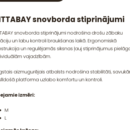
ITTABAY snovborda stiprinājumi
TTABAY snovborda stiprinājumi nodrošina drošu zābaku
sāciju un labu kontroli braukšanas laikā. Ergonomiskā
strukcija un regulējamās siksnas ļauj stiprinājumus pielāg
dividuālām vajadzībām.
stais aizmugurējais atbalsts nodrošina stabilitāti, savukā
līdošā platforma uzlabo komfortu un kontroli.
eejamie izmēri:
M
L