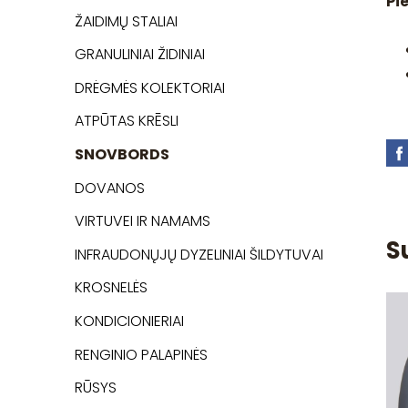
Pi
ŽAIDIMŲ STALIAI
GRANULINIAI ŽIDINIAI
DRĖGMĖS KOLEKTORIAI
ATPŪTAS KRĒSLI
SNOVBORDS
DOVANOS
VIRTUVEI IR NAMAMS
S
INFRAUDONŲJŲ DYZELINIAI ŠILDYTUVAI
KROSNELĖS
KONDICIONIERIAI
RENGINIO PALAPINĖS
RŪSYS