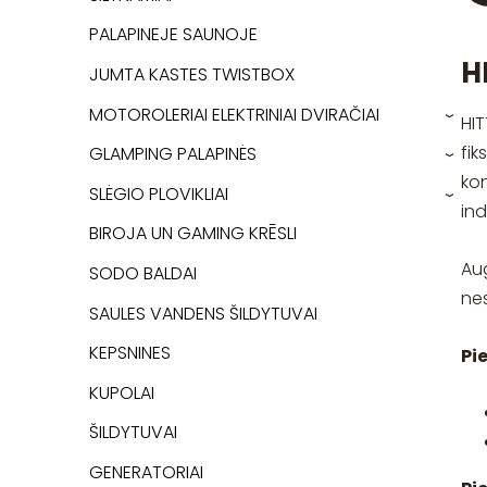
PALAPINEJE SAUNOJE
H
JUMTA KASTES TWISTBOX
MOTOROLERIAI ELEKTRINIAI DVIRAČIAI
HI
›
fik
GLAMPING PALAPINĖS
›
kon
SLĖGIO PLOVIKLIAI
›
in
BIROJA UN GAMING KRĒSLI
Aug
SODO BALDAI
nes
SAULES VANDENS ŠILDYTUVAI
KEPSNINES
Pi
KUPOLAI
ŠILDYTUVAI
GENERATORIAI