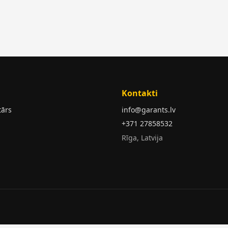
Kontakti
tārs
info@garants.lv
+371 27858532
Rīga, Latvija