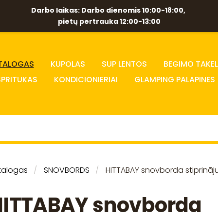
Darbo laikas: Darbo dienomis 10:00-18:00,
pietų pertrauka 12:00-13:00
TALOGAS
KUPOLAS
SUP LENTOS
BEGIMO TAKEL
SPRITUKAS
KONDICIONIERIAI
GLAMPING PALAPINES
talogas
SNOVBORDS
HITTABAY snovborda stiprināj
HITTABAY snovborda