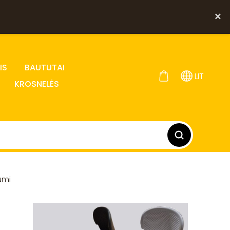
×
IS
BAUTUTAI
LIT
KROSNELĖS
umi