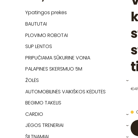
V
k
Ypatingos prekės
BAUTUTAI
s
PLOVIMO ROBOTAI
s
SUP LENTOS
PRIPUČIAMA SŪKURINE VONIA
t
PALAPINES SKERSMUO 5M
ŽOLĖS
›
€4
AUTOMOBILINĖS VAIKIŠKOS KĖDUTĖS
BEGIMO TAKELIS
CARDIO
›
JĖGOS TRENERIAI
›
ŠILTNAMIAI
›