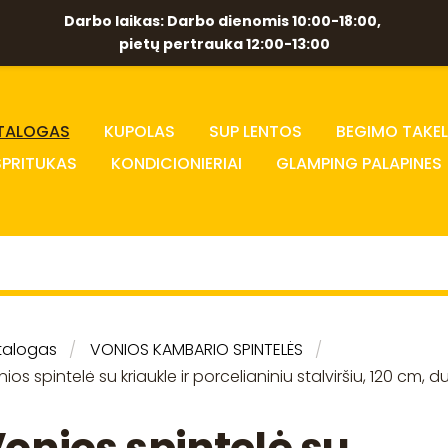
Darbo laikas: Darbo dienomis 10:00-18:00,
pietų pertrauka 12:00-13:00
TALOGAS
KUPOLAS
SUP LENTOS
BEGIMO TAKEL
SPRITUKAS
KONDICIONIERIAI
GLAMPING PALAPINES
talogas
VONIOS KAMBARIO SPINTELĖS
ios spintelė su kriaukle ir porcelianiniu stalviršiu, 120 cm, d