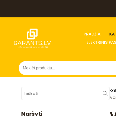
PRADŽIA
KA
ELEKTRINIS PA
Ka
Von
Naršyti