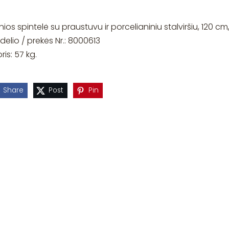
ios spintelė su praustuvu ir porcelianiniu stalviršiu, 120 cm
elio / prekės Nr.: 8000613
ris: 57 kg.
Share
Post
Pin