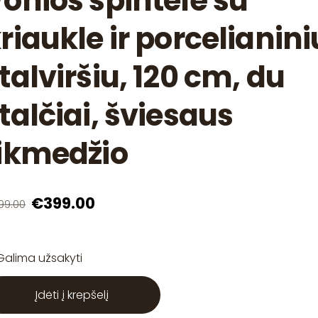
onios spintelė su
riaukle ir porcelianini
talviršiu, 120 cm, du
talčiai, šviesaus
ikmedžio
€399.00
99.00
Galima užsakyti
Įdėti į krepšelį