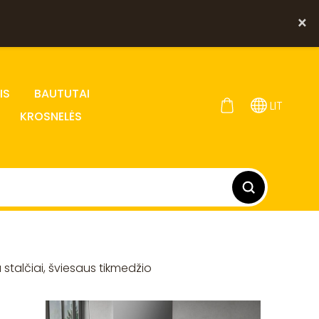
×
IS
BAUTUTAI
LIT
KROSNELĖS
u stalčiai, šviesaus tikmedžio