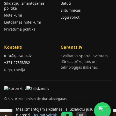
Sīkdatņu izmantošanas
Batuti
politika
Siltumnīcas
Noteikumi
Logu roboti
Lietošanas noteikumi
Privātuma politika
Kontakti
Garants.lv
info@garants.lv
Kvalitatīvs sporta inventārs,
dārza aprīkojums un
+371 27858532
tehnoloģijas ikdienai.
Rīga, Latvija
© SIA HOME-R. Visas tiesības aizsargātas.
Mēs izmantojam sīkdatnes, lai uzlabotu jūsu
pieredzi.
Uzzināt vairāk
.
OK
Nē