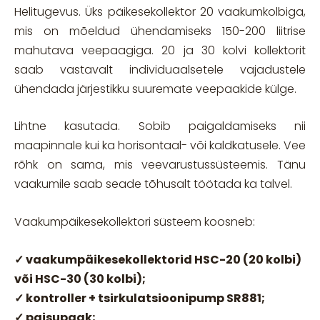
Helitugevus. Üks päikesekollektor 20 vaakumkolbiga,
mis on mõeldud ühendamiseks 150-200 liitrise
mahutava veepaagiga. 20 ja 30 kolvi kollektorit
saab vastavalt individuaalsetele vajadustele
ühendada järjestikku suuremate veepaakide külge.
Lihtne kasutada. Sobib paigaldamiseks nii
maapinnale kui ka horisontaal- või kaldkatusele. Vee
rõhk on sama, mis veevarustussüsteemis. Tänu
vaakumile saab seade tõhusalt töötada ka talvel.
Vaakumpäikesekollektori süsteem koosneb:
✓ vaakumpäikesekollektorid HSC-20 (20 kolbi)
või HSC-30 (30 kolbi);
✓ kontroller + tsirkulatsioonipump SR881;
✓ paisupaak;