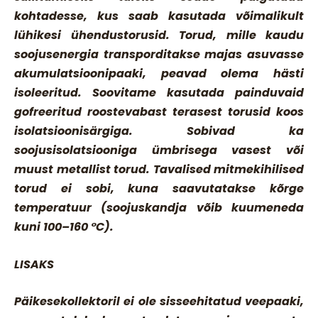
kohtadesse, kus saab kasutada võimalikult
lühikesi ühendustorusid. Torud, mille kaudu
soojusenergia transporditakse majas asuvasse
akumulatsioonipaaki, peavad olema hästi
isoleeritud. Soovitame kasutada painduvaid
gofreeritud roostevabast terasest torusid koos
isolatsioonisärgiga. Sobivad ka
soojusisolatsiooniga ümbrisega vasest või
muust metallist torud.
Tavalised mitmekihilised
torud ei sobi
, kuna saavutatakse kõrge
temperatuur (soojuskandja võib kuumeneda
kuni
100–160 °C
).
LISAKS
Päikesekollektoril ei ole sisseehitatud veepaaki,