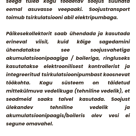
seega tuleb kogu toodetav soojus suunata
eemal asuvasse veepaaki. Soojustransport
toimub tsirkulatsiooni abil elektripumbaga.
Päikesekollektorit saab ühendada ja kasutada
erineval viisil, kuid kõige sagedamini
ühendatakse see soojusvahetiga
akumulatsioonipaagiga / boileriga, ringluseks
kasutatakse elektroonilisest kontrollerist ja
integreeritud tsirkulatsioonipumbast koosnevat
töökohta. Kogu süsteem on täidetud
mittekülmuva vedelikuga (tehniline vedelik), et
seadmeid saaks talvel kasutada.
Soojust
ülekandev tehniline vedelik ja
akumulatsioonipaagis/boileris olev vesi ei
segune omavahel
.