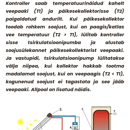
Kontroller saab temperatuurinäidud kahelt
veepaaki (T1) ja päikesekollektorisse (T2)
paigaldatud andurilt. Kui päikesekollektor
toodab rohkem soojust, kui on paagis/katlas
vee temperatuur (T2 > T1), lülitab kontroller
sisse tsirkulatsioonipumba ja alustab
soojusülekannet päikesekollektorist veepaaki.
Ja vastupidi, tsirkulatsioonipump lülitatakse
välja niipea, kui kollektor hakkab tootma
madalamat soojust, kui on veepaagis (T2 < T1),
kogunenud soojust ei tagastata ja see jääb
veepaaki. Allpool on lisatud näidis.