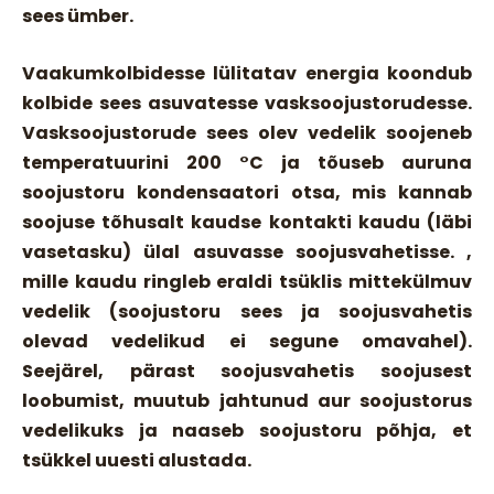
sees ümber.
Vaakumkolbidesse lülitatav energia koondub
kolbide sees asuvatesse vasksoojustorudesse.
Vasksoojustorude sees olev vedelik soojeneb
temperatuurini 200 °C ja tõuseb auruna
soojustoru kondensaatori otsa, mis kannab
soojuse tõhusalt kaudse kontakti kaudu (läbi
vasetasku) ülal asuvasse soojusvahetisse. ,
mille kaudu ringleb eraldi tsüklis mittekülmuv
vedelik (
soojustoru sees ja soojusvahetis
olevad vedelikud ei segune omavahel
).
Seejärel, pärast soojusvahetis soojusest
loobumist, muutub jahtunud aur soojustorus
vedelikuks ja naaseb soojustoru põhja, et
tsükkel uuesti alustada.