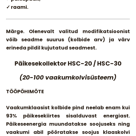
✓ raami.
Märge. Olenevalt valitud modifikatsioonist
võib seadme suurus (kolbide arv) ja värv
erineda pildil kujutatud seadmest.
Päikesekollektor HSC-20 / HSC-30
(20-100 vaakumkolvisüsteem)
TÖÖPÕHIMÕTE
Vaakumklaasist kolbide pind neelab enam kui
93% päikesekiirtes sisalduvast energiast.
Päikeseenergia muundatakse soojuseks ning
vaakumi abil pööratakse soojus klaaskolvi