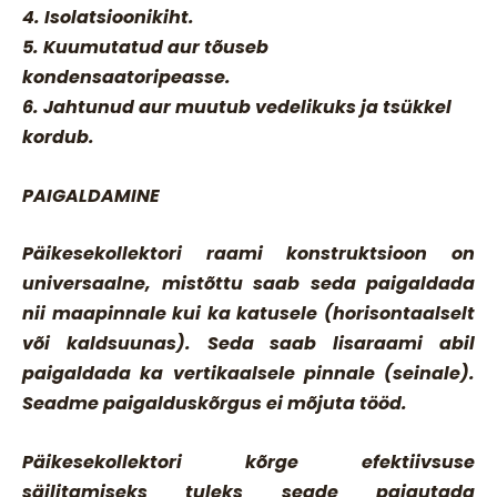
4. Isolatsioonikiht.
5. Kuumutatud aur tõuseb
kondensaatoripeasse.
6. Jahtunud aur muutub vedelikuks ja tsükkel
kordub.
PAIGALDAMINE
Päikesekollektori raami konstruktsioon on
universaalne, mistõttu saab seda paigaldada
nii maapinnale kui ka katusele (horisontaalselt
või kaldsuunas). Seda saab lisaraami abil
paigaldada ka vertikaalsele pinnale (seinale).
Seadme paigalduskõrgus ei mõjuta tööd.
Päikesekollektori kõrge efektiivsuse
säilitamiseks tuleks seade paigutada