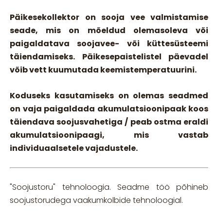
Päikesekollektor on sooja vee valmistamise
seade, mis on mõeldud olemasoleva või
paigaldatava soojavee- või küttesüsteemi
täiendamiseks. Päikesepaistelistel päevadel
võib vett kuumutada keemistemperatuurini.
Koduseks kasutamiseks on olemas seadmed
on vaja paigaldada akumulatsioonipaak koos
täiendava soojusvahetiga
/ peab ostma eraldi
akumulatsioonipaagi, mis vastab
individuaalsetele vajadustele.
"Soojustoru" tehnoloogia. Seadme töö põhineb
soojustorudega vaakumkolbide tehnoloogial.