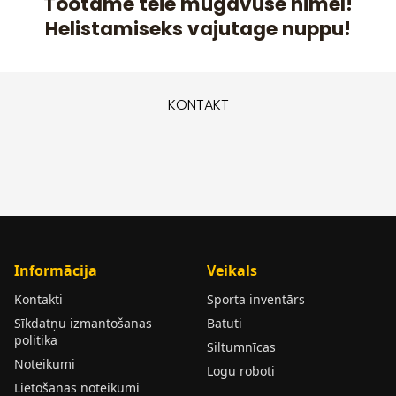
Töötame teie mugavuse nimel!
Helistamiseks vajutage nuppu!
KONTAKT
Informācija
Veikals
Kontakti
Sporta inventārs
Sīkdatņu izmantošanas
Batuti
politika
Siltumnīcas
Noteikumi
Logu roboti
Lietošanas noteikumi