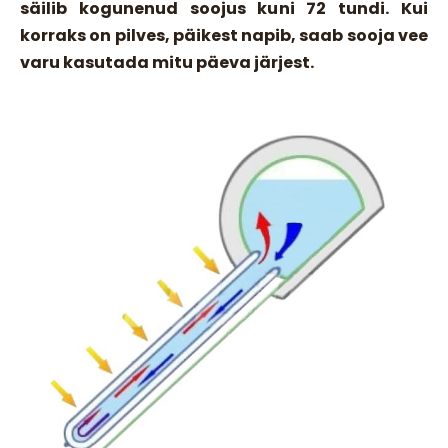
säilib kogunenud soojus kuni 72 tundi. Kui
korraks on pilves, päikest napib, saab sooja vee
varu kasutada mitu päeva järjest.