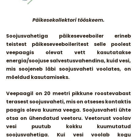
Päikesekollektori tööskeem.
Soojusvahetiga päikeseveeboiler erineb
teistest päikeseveeboileritest selle poolest
veepaagis olevat vett kasutatakse
energia/soojuse salvestusvahendina
, kuid vesi,
mis soojeneb läbi soojusvaheti voolates, on
mõeldud kasutamiseks.
Veepaagil on 20 meetri pikkune roostevabast
terasest soojusvaheti, mis on otseses kontaktis
paagis oleva kuuma veega. Soojusvaheti ühte
otsa on ühendatud veetoru. Veetorust voolav
vesi puutub kokku kuumutatud
soojusvahetiga. Kui vesi voolab kogu