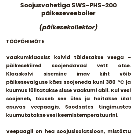
Soojusvahetiga SWS-PHS-200
päikeseveeboiler
(päikesekollektor)
TÖÖPÕHIMÕTE
Vaakumklaasist kolvid täidetakse veega –
päikesekiired soojendavad vett otse.
Klaaskolvi sisemine imav kiht võib
päikesevalguse käes soojeneda kuni 380 °C ja
kuumus lülitatakse sisse vaakumi abil. Kui vesi
soojeneb, tõuseb see üles ja hoitakse ülal
asuvas veepaagis. Soodsates tingimustes
kuumutatakse vesi keemistemperatuurini.
Veepaagil on hea soojusisolatsioon, mistõttu