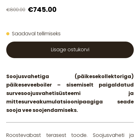
€745.00
€800.00
Saadaval tellimiseks
Lisage ostukorvi
Soojusvahetiga (päikesekollektoriga)
päikeseveeboiler – sisemiselt paigaldatud
survesoojusvahetisüsteemi ja
mittesurveakumulatsioonipaagiga seade
sooja vee soojendamiseks.
Roostevabast terasest toode. Soojusvaheti ja