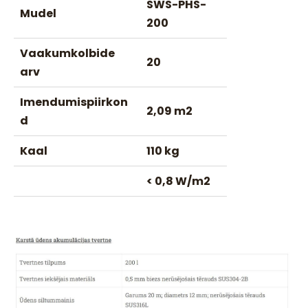
SWS-PHS-
Mudel
200
Vaakumkolbide
20
arv
Imendumispiirkon
2,09 m2
d
Kaal
110 kg
< 0,8 W/m2