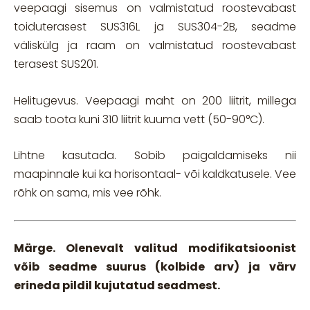
veepaagi sisemus on valmistatud roostevabast
toiduterasest SUS316L ja SUS304-2B, seadme
väliskülg ja raam on valmistatud roostevabast
terasest SUS201.
Helitugevus. Veepaagi maht on 200 liitrit, millega
saab toota kuni 310 liitrit kuuma vett (50-90°C).
Lihtne kasutada. Sobib paigaldamiseks nii
maapinnale kui ka horisontaal- või kaldkatusele. Vee
rõhk on sama, mis vee rõhk.
Märge. Olenevalt valitud modifikatsioonist
võib seadme suurus (kolbide arv) ja värv
erineda pildil kujutatud seadmest.