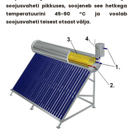
soojusvaheti pikkuses, soojeneb see hetkega
temperatuurini 45-90 °C ja voolab
soojusvaheti teisest otsast välja.