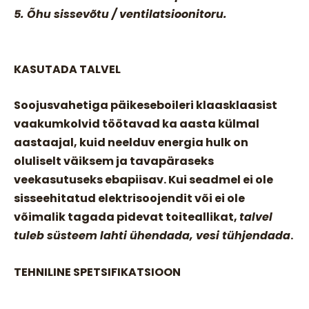
5. Õhu sissevõtu / ventilatsioonitoru.
KASUTADA TALVEL
Soojusvahetiga päikeseboileri klaasklaasist
vaakumkolvid töötavad ka aasta külmal
aastaajal, kuid neelduv energia hulk on
oluliselt väiksem ja tavapäraseks
veekasutuseks ebapiisav. Kui seadmel ei ole
sisseehitatud elektrisoojendit või ei ole
võimalik tagada pidevat toiteallikat,
talvel
tuleb süsteem lahti ühendada, vesi tühjendada
.
TEHNILINE SPETSIFIKATSIOON