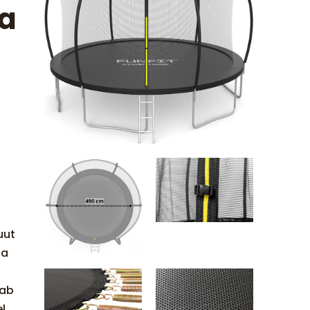
ga
uut
ga
tab
el