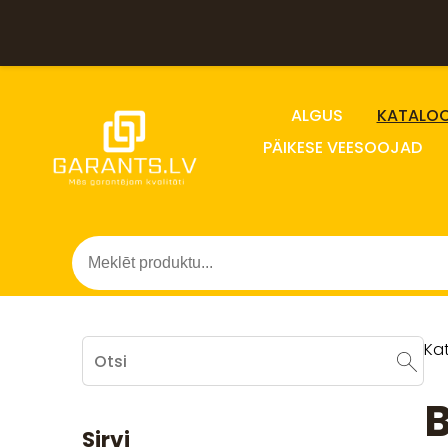
ALGUS
KATALO
PÄIKESE VEESOOJAD
Ka
B
Sirvi