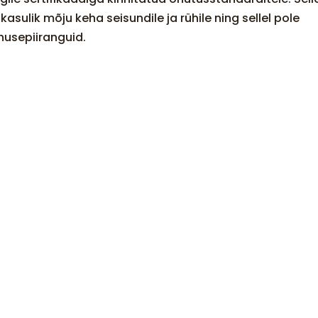
kasulik mõju keha seisundile ja rühile ning sellel pole
nusepiiranguid.