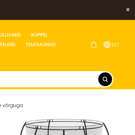
×
ULLIVANS
KUPPEL
TELGID
TELKSAUNAD
EST
se võrguga