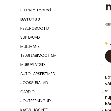
m
Olulised Tooted
BATUTUD
€5
PESUROBOOTID
SUP LAUAD
MULLIVANS
TELGI LABIMOOT 5M
MURUPLATSID
›
AUTO LAPSEISTMED
Bat
JOOKSURAJAD
võ
ei
CARDIO
›
hü
JÕUTREENINGUD
›
kõ
KASVUHOONED
kõi
›