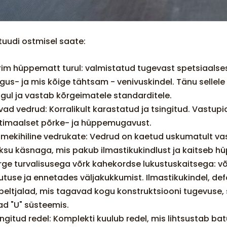
tuudi ostmisel saate:
rim hüppematt turul: valmistatud tugevast spetsiaalsest
rgus- ja mis kõige tähtsam - venivuskindel. Tänu sellele v
ngul ja vastab kõrgeimatele standarditele.
vad vedrud: Korralikult karastatud ja tsingitud. Vastu
timaalset põrke- ja hüppemugavust.
tmekihiline vedrukate: Vedrud on kaetud uskumatult v
ksu käsnaga, mis pakub ilmastikukindlust ja kaitseb h
rge turvalisusega võrk kahekordse lukustuskaitsega: v
utuse ja ennetades väljakukkumist. Ilmastikukindel, def
peltjalad, mis tagavad kogu konstruktsiooni tugevuse, sta
lad "U" süsteemis.
ingitud redel: Komplekti kuulub redel, mis lihtsustab ba