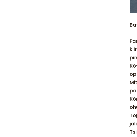
Ba
Pa
kii
pi
Kõ
op
Mi
pa
Kõ
oh
To
ja
Ts