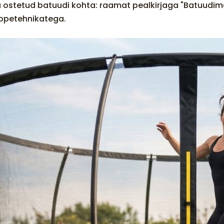
a ostetud batuudi kohta: raamat pealkirjaga "Batuudim
ppetehnikatega.