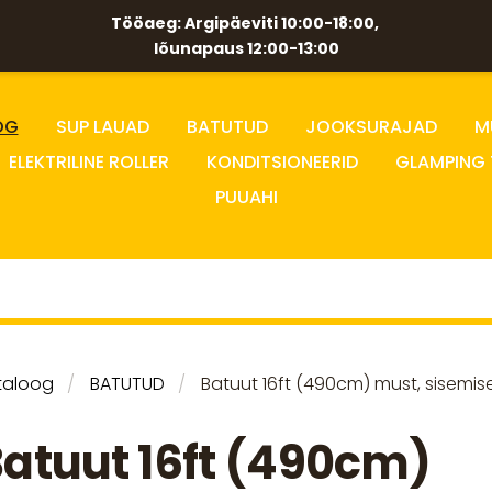
Tööaeg: Argipäeviti 10:00-18:00,
lõunapaus 12:00-13:00
OG
SUP LAUAD
BATUTUD
JOOKSURAJAD
M
ELEKTRILINE ROLLER
KONDITSIONEERID
GLAMPING 
PUUAHI
taloog
BATUTUD
Batuut 16ft (490cm) must, sisemi
atuut 16ft (490cm)