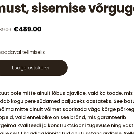
ust, sisemise võrgu
€489.00
89.00
Saadaval tellimiseks
Lisage ostukorvi
uut pole mitte ainult lõbus ajaviide, vaid ka toode, mis
idab kogu pere südamed paljudeks aastateks. See bat
 hõlma mitte ainult võimet sooritada väga kõrge põrke
ppeid, vaid ennekõike on see bränd, mis garanteerib
rgeima kvaliteedi ja konstruktsiooni tugevuse ning vas
gile sertifikaadiga kinnitatud ohutusstandarditele. Sell