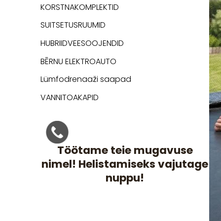
KORSTNAKOMPLEKTID
SUITSETUSRUUMID
HUBRIIDVEESOOJENDID
BĒRNU ELEKTROAUTO
Lümfodrenaaži saapad
VANNITOAKAPID
Töötame teie mugavuse
nimel! Helistamiseks vajutage
nuppu!