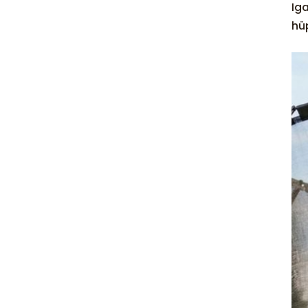
Ig
hü