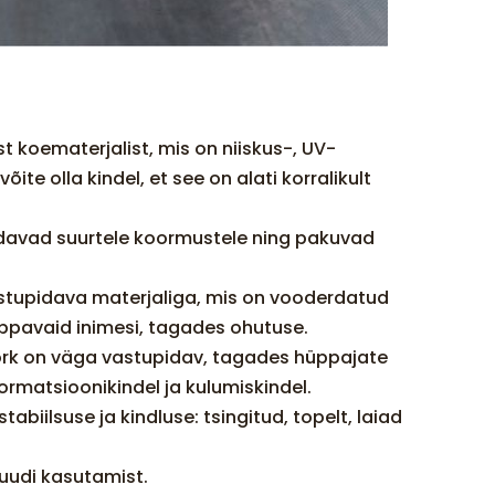
 koematerjalist, mis on niiskus-, UV-
õite olla kindel, et see on alati korralikult
pidavad suurtele koormustele ning pakuvad
astupidava materjaliga, mis on vooderdatud
üppavaid inimesi, tagades ohutuse.
õrk on väga vastupidav, tagades hüppajate
ormatsioonikindel ja kulumiskindel.
biilsuse ja kindluse: tsingitud, topelt, laiad
tuudi kasutamist.