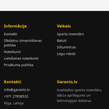
Informācija
Veikals
Kontakti
Sporta inventārs
Sīkdatņu izmantošanas
Batuti
politika
Siltumnīcas
Noteikumi
Logu roboti
Lietošanas noteikumi
Privātuma politika
Kontakti
Garants.lv
info@garants.lv
Kvalitatīvs sporta inventārs,
dārza aprīkojums un
+371 27858532
tehnoloģijas ikdienai.
Rīga, Latvija