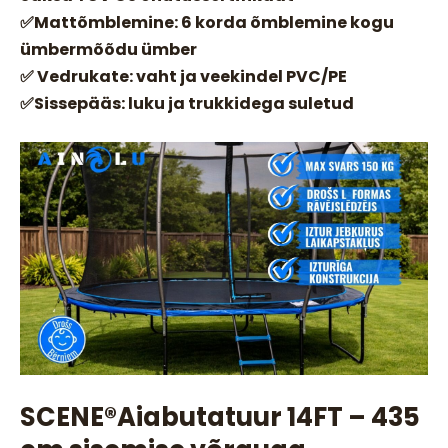
✅Mattõmblemine: 6 korda õmblemine kogu
ümbermõõdu ümber
✅ Vedrukate: vaht ja veekindel PVC/PE
✅Sissepääs: luku ja trukkidega suletud
SCENE®️Aiabutatuur 14FT – 435