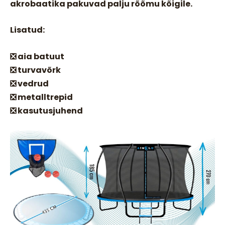
akrobaatika pakuvad palju rõõmu kõigile.
Lisatud:
❎ aia batuut
❎ turvavõrk
❎ vedrud
❎ metalltrepid
❎ kasutusjuhend