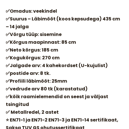
✅Omadus: veekindel
✅Suurus – Läbimõõt (koos kepsudega) 435 cm
– 14 jalga
✅Võrgu tüüp: sisemine
✅Kõrgus maapinnast: 85 cm
✅Neto kõrgus: 185 cm
✅Kogukõrgus: 270 cm
✅Jalgade arv: 4 kahekordset (U-kujulist)
✅postide arv: 8 tk.
✅Profiili läbimõõt: 25mm
✅vedrude arv 80 tk (karastatud)
✅kõik raamielemendid on seest ja väljast
tsingitud
✅ Metallredel, 2 astet
⭐ EN71-1 ja EN71-2 EN71-3 ja EN71-14 sertifikaat,
Saksa TUV GS ohutussertifikaat