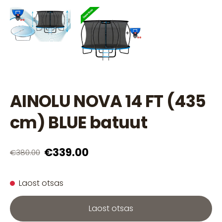
AINOLU NOVA 14 FT (435
cm) BLUE batuut
€339.00
€380.00
Laost otsas
Laost otsas