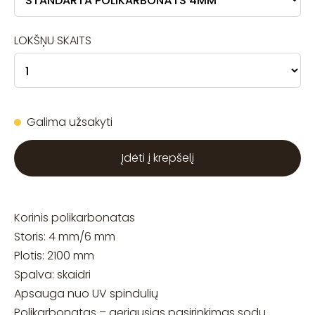
LOKŠŅU SKAITS
Galima užsakyti
Įdėti į krepšelį
Korinis polikarbonatas
Storis: 4 mm/6 mm
Plotis: 2100 mm
Spalva: skaidri
Apsauga nuo UV spindulių
Polikarbonatas – geriausias pasirinkimas sodų