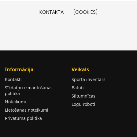
KONTAKTAI
(COOKIES)
Informācija
Veikals
Kontakti
Sporta inventārs
Sīkdatņu izmantošanas
Batuti
politika
Siltumnīcas
Noteikumi
Logu roboti
Lietošanas noteikumi
Privātuma politika