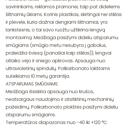
savininkams, reklamos pramonei, taip pat dideliems
šiltnamių ūkiams. Korinis plastikas, skirtingai nei stiklas
ir plėvelė, kuria dažnai dengiami šiltnamiai, yra
lankstesnis, o tai savo ruožtu užtikrina lengvą
montavimą. Medžiaga pasižymi dideliu atsparumu
smūgiams (smūgio metu nesubyra į gabalus,
praleidžia šviesą (panašiai kaip stiklas)), lengvai
atlaiko vėjo ir sniego apkrovas. Apsauga nuo
ultravioletinių spindulių. Polikarbonato lakštams
suteikiama 10 metų garantija.
ATSPARUMAS SMŪGIAMS
Medžiaga išsiskiria apsauga nuo krušos,
neatsargaus naudojimo ir atsitiktinių mechaninių
pažeidimų. Polikarbonato plokštės pasižymi dideliu
atsparumu smūgiams.
Temperatūros diapazonas nuo -40 iki +120 °C.