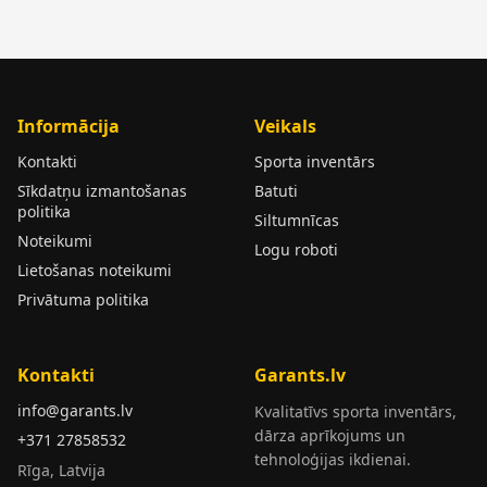
Informācija
Veikals
Kontakti
Sporta inventārs
Sīkdatņu izmantošanas
Batuti
politika
Siltumnīcas
Noteikumi
Logu roboti
Lietošanas noteikumi
Privātuma politika
Kontakti
Garants.lv
info@garants.lv
Kvalitatīvs sporta inventārs,
dārza aprīkojums un
+371 27858532
tehnoloģijas ikdienai.
Rīga, Latvija