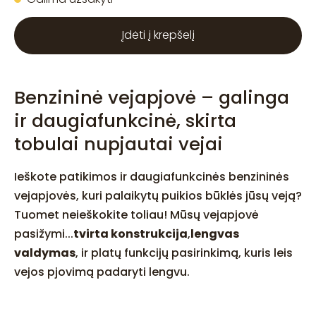
Įdėti į krepšelį
Benzininė vejapjovė – galinga
ir daugiafunkcinė, skirta
tobulai nupjautai vejai
Ieškote patikimos ir daugiafunkcinės benzininės
vejapjovės, kuri palaikytų puikios būklės jūsų veją?
Tuomet neieškokite toliau! Mūsų vejapjovė
pasižymi...
tvirta konstrukcija
,
lengvas
valdymas
, ir platų funkcijų pasirinkimą, kuris leis
vejos pjovimą padaryti lengvu.