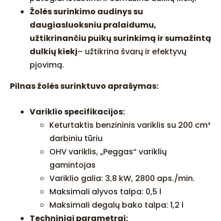
Žolės surinkimo audinys su
daugiasluoksniu pralaidumu,
užtikrinančiu puikų surinkimą ir sumažintą
dulkių kiekį
– užtikrina švarų ir efektyvų
pjovimą.
Pilnas žolės surinktuvo aprašymas:
Variklio specifikacijos:
Keturtaktis benzininis variklis su 200 cm³
darbiniu tūriu
OHV variklis, „Peggas“ variklių
gamintojas
Variklio galia: 3,8 kW, 2800 aps./min.
Maksimali alyvos talpa: 0,5 l
Maksimali degalų bako talpa: 1,2 l
Techniniai parametrai: