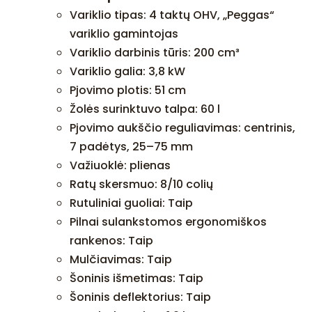
Variklio tipas: 4 taktų OHV, „Peggas“
variklio gamintojas
Variklio darbinis tūris: 200 cm³
Variklio galia: 3,8 kW
Pjovimo plotis: 51 cm
Žolės surinktuvo talpa: 60 l
Pjovimo aukščio reguliavimas: centrinis,
7 padėtys, 25–75 mm
Važiuoklė: plienas
Ratų skersmuo: 8/10 colių
Rutuliniai guoliai: Taip
Pilnai sulankstomos ergonomiškos
rankenos: Taip
Mulčiavimas: Taip
Šoninis išmetimas: Taip
Šoninis deflektorius: Taip