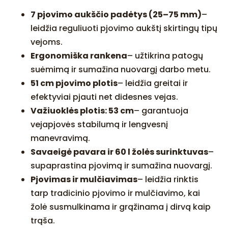
7 pjovimo aukščio padėtys (25–75 mm)
–
leidžia reguliuoti pjovimo aukštį skirtingų tipų
vejoms.
Ergonomiška rankena
– užtikrina patogų
suėmimą ir sumažina nuovargį darbo metu.
51 cm pjovimo plotis
– leidžia greitai ir
efektyviai pjauti net didesnes vejas.
Važiuoklės plotis: 53 cm
– garantuoja
vejapjovės stabilumą ir lengvesnį
manevravimą.
Savaeigė pavara ir 60 l žolės surinktuvas
–
supaprastina pjovimą ir sumažina nuovargį.
Pjovimas ir mulčiavimas
– leidžia rinktis
tarp tradicinio pjovimo ir mulčiavimo, kai
žolė susmulkinama ir grąžinama į dirvą kaip
trąša.