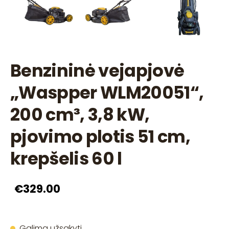
Benzininė vejapjovė
„Waspper WLM20051“,
200 cm³, 3,8 kW,
pjovimo plotis 51 cm,
krepšelis 60 l
€329.00
Galima užsakyti