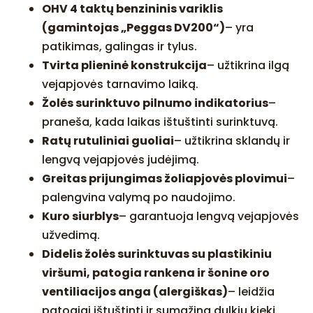
OHV 4 taktų benzininis variklis
(gamintojas „Peggas DV200“)
– yra
patikimas, galingas ir tylus.
Tvirta plieninė konstrukcija
– užtikrina ilgą
vejapjovės tarnavimo laiką.
Žolės surinktuvo pilnumo indikatorius
–
praneša, kada laikas ištuštinti surinktuvą.
Ratų rutuliniai guoliai
– užtikrina sklandų ir
lengvą vejapjovės judėjimą.
Greitas prijungimas žoliapjovės plovimui
–
palengvina valymą po naudojimo.
Kuro siurblys
– garantuoja lengvą vejapjovės
užvedimą.
Didelis žolės surinktuvas su plastikiniu
viršumi, patogia rankena ir šonine oro
ventiliacijos anga (alergiškas)
– leidžia
patogiai ištuštinti ir sumažina dulkių kiekį.