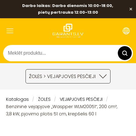
Darbo laikas: Darbo dienomis 10:00-18:00,
×
pietų pertrauka 12:00-13:00
ŽOLĖS > VEJAPJOVĖS PĖSČIEJI
Katalogas
ŽOLĖS
VEJAPJOVĖS PĖSČIEJI
Benzininė vejapjovė „Waspper WLM20051“, 200 cm³,
3,8 kW, pjovimo plotis 51 cm, krepšelis 60 l