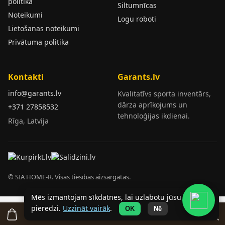
politika
Siltumnīcas
Noteikumi
Logu roboti
Lietošanas noteikumi
Privātuma politika
Kontakti
Garants.lv
info@garants.lv
Kvalitatīvs sporta inventārs,
dārza aprīkojums un
+371 27858532
tehnoloģijas ikdienai.
Rīga, Latvija
© SIA HOME-R. Visas tiesības aizsargātas.
Mēs izmantojam sīkdatnes, lai uzlabotu jūsu
pieredzi.
Uzzināt vairāk
.
OK
Nē