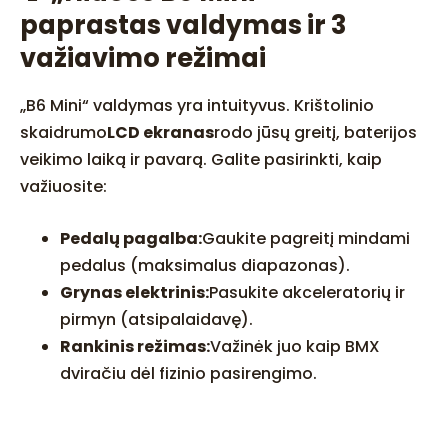
paprastas valdymas ir 3
važiavimo režimai
„B6 Mini“ valdymas yra intuityvus. Krištolinio
skaidrumo
LCD ekranas
rodo jūsų greitį, baterijos
veikimo laiką ir pavarą. Galite pasirinkti, kaip
važiuosite:
Pedalų pagalba:
Gaukite pagreitį mindami
pedalus (maksimalus diapazonas).
Grynas elektrinis:
Pasukite akceleratorių ir
pirmyn (atsipalaidavę).
Rankinis režimas:
Važinėk juo kaip BMX
dviračiu dėl fizinio pasirengimo.