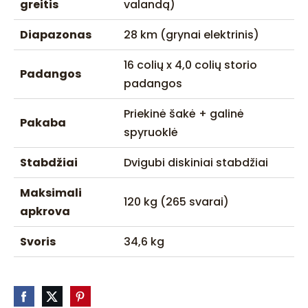
greitis
valandą)
Diapazonas
28 km (grynai elektrinis)
16 colių x 4,0 colių storio
Padangos
padangos
Priekinė šakė + galinė
Pakaba
spyruoklė
Stabdžiai
Dvigubi diskiniai stabdžiai
Maksimali
120 kg (265 svarai)
apkrova
Svoris
34,6 kg