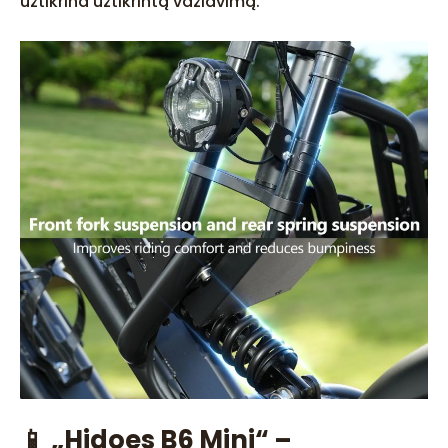
užtikrina užtikrintą važiavimą.
📱 „Hidoes B6 Mini“ –