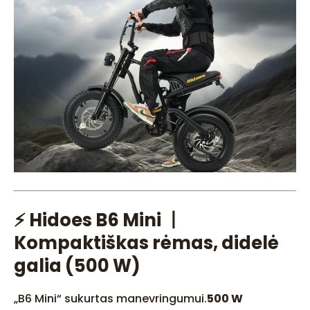
⚡ Hidoes B6 Mini 丨
Kompaktiškas rėmas, didelė
galia (500 W)
„B6 Mini“ sukurtas manevringumui.
500 W