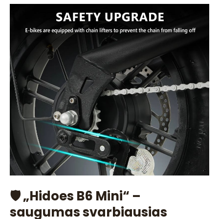
🛡️ „Hidoes B6 Mini“ –
saugumas svarbiausias