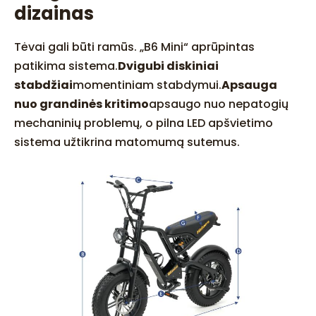
dizainas
Tėvai gali būti ramūs. „B6 Mini“ aprūpintas
patikima sistema.
Dvigubi diskiniai
stabdžiai
momentiniam stabdymui.
Apsauga
nuo grandinės kritimo
apsaugo nuo nepatogių
mechaninių problemų, o pilna LED apšvietimo
sistema užtikrina matomumą sutemus.