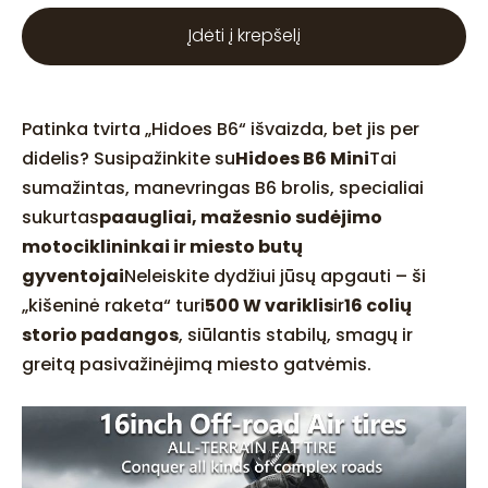
Įdėti į krepšelį
Patinka tvirta „Hidoes B6“ išvaizda, bet jis per
didelis? Susipažinkite su
Hidoes B6 Mini
Tai
sumažintas, manevringas B6 brolis, specialiai
sukurtas
paaugliai, mažesnio sudėjimo
motociklininkai ir miesto butų
gyventojai
Neleiskite dydžiui jūsų apgauti – ši
„kišeninė raketa“ turi
500 W variklis
ir
16 colių
storio padangos
, siūlantis stabilų, smagų ir
greitą pasivažinėjimą miesto gatvėmis.