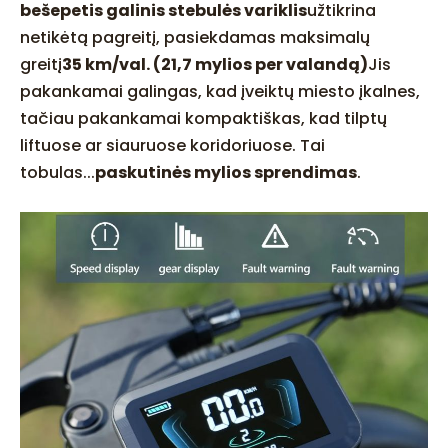
bešepetis galinis stebulės variklis
užtikrina
netikėtą pagreitį, pasiekdamas maksimalų
greitį
35 km/val. (21,7 mylios per valandą)
Jis
pakankamai galingas, kad įveiktų miesto įkalnes,
tačiau pakankamai kompaktiškas, kad tilptų
liftuose ar siauruose koridoriuose. Tai
tobulas...
paskutinės mylios sprendimas
.