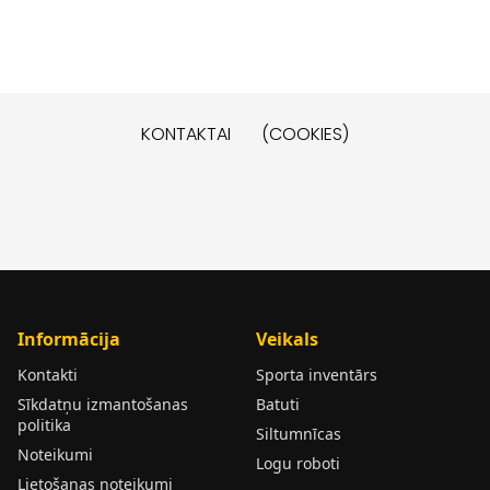
KONTAKTAI
(COOKIES)
Informācija
Veikals
Kontakti
Sporta inventārs
Sīkdatņu izmantošanas
Batuti
politika
Siltumnīcas
Noteikumi
Logu roboti
Lietošanas noteikumi