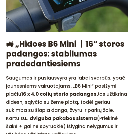
🚜 „Hidoes B6 Mini 丨16“ storos
padangos: stabilumas
pradedantiesiems
Saugumas ir pusiausvyra yra labai svarbūs, ypač
jaunesniems vairuotojams. „B6 Mini“ pasižymi
plačiu
16 x 4,0 colių storio padangos
Jos užtikrina
didesnį sąlyčio su žeme plotą, todėl geriau
sukimba su šlapia danga, žvyru ir parkų žole.
Kartu su...
dviguba pakabos sistema
(Priekinė
šakė + galinė spyruoklė) išlygina nelygumus ir