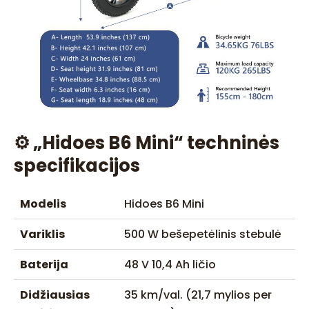
⚙️ „Hidoes B6 Mini“ techninės
specifikacijos
Modelis
Hidoes B6 Mini
Variklis
500 W bešepetėlinis stebulė
Baterija
48 V 10,4 Ah ličio
Didžiausias
35 km/val. (21,7 mylios per