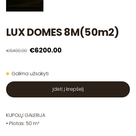
LUX DOMES 8M(50m2)
€6200.00
€6400.00
Galima užsakyti
Įdėti į krepšelį
KUPOLŲ GALERIJA
• Plotas: 50 m²