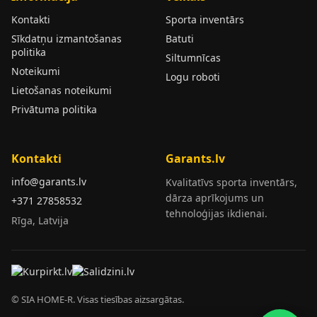
Kontakti
Sporta inventārs
Sīkdatņu izmantošanas
Batuti
politika
Siltumnīcas
Noteikumi
Logu roboti
Lietošanas noteikumi
Privātuma politika
Kontakti
Garants.lv
info@garants.lv
Kvalitatīvs sporta inventārs,
dārza aprīkojums un
+371 27858532
tehnoloģijas ikdienai.
Rīga, Latvija
© SIA HOME-R. Visas tiesības aizsargātas.