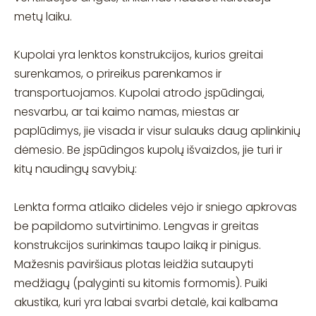
metų laiku.
Kupolai yra lenktos konstrukcijos, kurios greitai
surenkamos, o prireikus parenkamos ir
transportuojamos. Kupolai atrodo įspūdingai,
nesvarbu, ar tai kaimo namas, miestas ar
paplūdimys, jie visada ir visur sulauks daug aplinkinių
dėmesio. Be įspūdingos kupolų išvaizdos, jie turi ir
kitų naudingų savybių:
Lenkta forma atlaiko dideles vėjo ir sniego apkrovas
be papildomo sutvirtinimo. Lengvas ir greitas
konstrukcijos surinkimas taupo laiką ir pinigus.
Mažesnis paviršiaus plotas leidžia sutaupyti
medžiagų (palyginti su kitomis formomis). Puiki
akustika, kuri yra labai svarbi detalė, kai kalbama