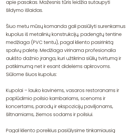
apie pasakas. Mažesnis tūris leidžia sutaupyti
šildymo išlaidas.
Šiuo metu mūsų komanda gali pasiūlyti surenkamus
kupolus iš metalinių konstrukcijų, padengtų tentine
medžiaga (PVC tentu), pagal kliento pasirinktą
spalvų paletę. Medžiaga virinama profesionalia
aukšto dažnio įranga, kuri užtikrina siūlių tvirtumą ir
patikimumą net ir esant didelėms apkrovoms.
Siūlome šiuos kupolus:
Kupolai – lauko kavinėms, vasaros restoranams ir
paplūdimio poilsio kambariams, scenoms ir
koncertams, parodų ir ekspozicijų paviljonams,
šiltnamiams, žiemos sodams ir poilsiui.
Pagal kliento poreikius pasiūlysime tinkamiausią