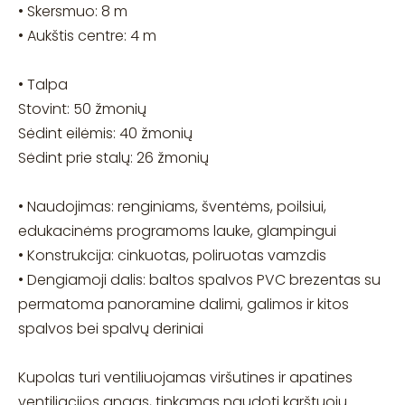
• Skersmuo: 8 m
• Aukštis centre: 4 m
• Talpa
Stovint: 50 žmonių
Sėdint eilėmis: 40 žmonių
Sėdint prie stalų: 26 žmonių
• Naudojimas: renginiams, šventėms, poilsiui,
edukacinėms programoms lauke, glampingui
• Konstrukcija: cinkuotas, poliruotas vamzdis
• Dengiamoji dalis: baltos spalvos PVC brezentas su
permatoma panoramine dalimi, galimos ir kitos
spalvos bei spalvų deriniai
Kupolas turi ventiliuojamas viršutines ir apatines
ventiliacijos angas, tinkamas naudoti karštuoju