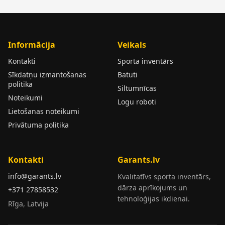
Informācija
Veikals
Kontakti
Sporta inventārs
Sīkdatņu izmantošanas
Batuti
politika
Siltumnīcas
Noteikumi
Logu roboti
Lietošanas noteikumi
Privātuma politika
Kontakti
Garants.lv
info@garants.lv
Kvalitatīvs sporta inventārs,
dārza aprīkojums un
+371 27858532
tehnoloģijas ikdienai.
Rīga, Latvija