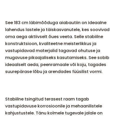
See 183 cm läbimõõduga aiabautiin on ideaalne
lahendus lastele ja täiskasvanutele, kes soovivad
oma aega aktiivselt õues veeta. Selle stabiilne
konstruktsioon, kvaliteetne meisterlikkus ja
vastupidavad materjalid tagavad ohutuse ja
mugavuse pikaajaliseks kasutamiseks. See sobib
ideaalselt aeda, peenramaale või koju, tagades
suurepärase lõbu ja arendades füüsilist vormi.
Stabiilne tsingitud terasest raam tagab
vastupidavuse korrosioonile ja mehaanilistele
kahjustustele. Tänu kolmele tugevale jalale on