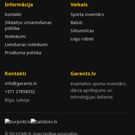
Informācija
Veikals
Kontakti
Sporta inventārs
Sīkdatņu izmantošanas
Batuti
politika
Siltumnīcas
Noteikumi
Logu roboti
Lietošanas noteikumi
Privātuma politika
Kontakti
Garants.lv
info@garants.lv
Kvalitatīvs sporta inventārs,
dārza aprīkojums un
+371 27858532
tehnoloģijas ikdienai.
Rīga, Latvija
© SIA HOME-R. Visas tiesības aizsargātas.