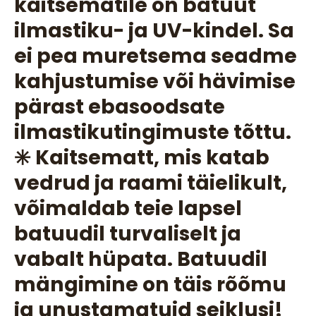
kaitsematile on batuut
ilmastiku- ja UV-kindel. Sa
ei pea muretsema seadme
kahjustumise või hävimise
pärast ebasoodsate
ilmastikutingimuste tõttu.
✳️ Kaitsematt, mis katab
vedrud ja raami täielikult,
võimaldab teie lapsel
batuudil turvaliselt ja
vabalt hüpata. Batuudil
mängimine on täis rõõmu
ja unustamatuid seiklusi!