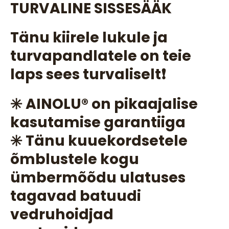
TURVALINE SISSESÄÄK
Tänu kiirele lukule ja
turvapandlatele on teie
laps sees turvaliselt❗
✳️ AINOLU®️ on pikaajalise
kasutamise garantiiga
✳️ Tänu kuuekordsetele
õmblustele kogu
ümbermõõdu ulatuses
tagavad batuudi
vedruhoidjad