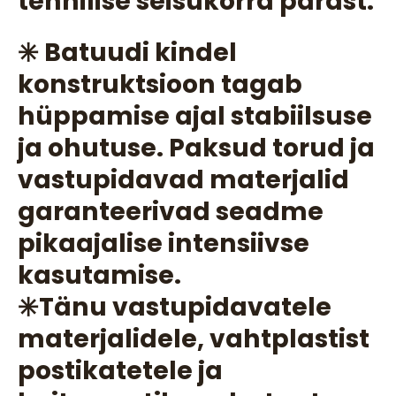
tehnilise seisukorra pärast.
✳️ Batuudi kindel
konstruktsioon tagab
hüppamise ajal stabiilsuse
ja ohutuse. Paksud torud ja
vastupidavad materjalid
garanteerivad seadme
pikaajalise intensiivse
kasutamise.
✳️Tänu vastupidavatele
materjalidele, vahtplastist
postikatetele ja