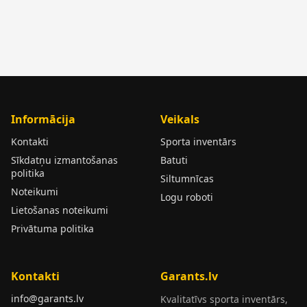
Informācija
Veikals
Kontakti
Sporta inventārs
Sīkdatņu izmantošanas
Batuti
politika
Siltumnīcas
Noteikumi
Logu roboti
Lietošanas noteikumi
Privātuma politika
Kontakti
Garants.lv
info@garants.lv
Kvalitatīvs sporta inventārs,