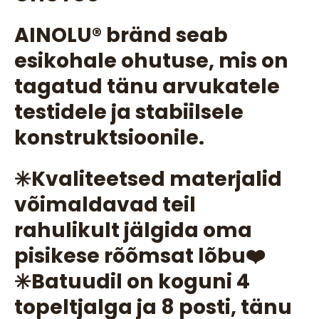
AINOLU®️ bränd seab
esikohale ohutuse, mis on
tagatud tänu arvukatele
testidele ja stabiilsele
konstruktsioonile.
✳️Kvaliteetsed materjalid
võimaldavad teil
rahulikult jälgida oma
pisikese rõõmsat lõbu❤️
✳️Batuudil on koguni 4
topeltjalga ja 8 posti, tänu