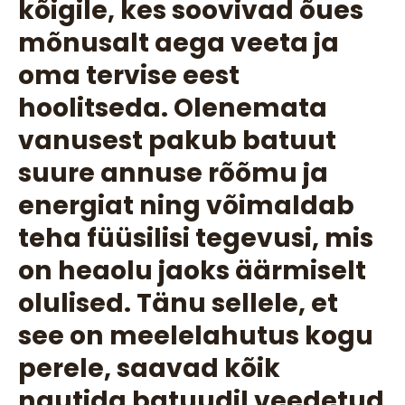
kõigile, kes soovivad õues
mõnusalt aega veeta ja
oma tervise eest
hoolitseda. Olenemata
vanusest pakub batuut
suure annuse rõõmu ja
energiat ning võimaldab
teha füüsilisi tegevusi, mis
on heaolu jaoks äärmiselt
olulised. Tänu sellele, et
see on meelelahutus kogu
perele, saavad kõik
nautida batuudil veedetud