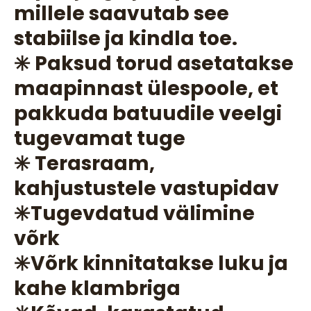
millele saavutab see
stabiilse ja kindla toe.
✳️ Paksud torud asetatakse
maapinnast ülespoole, et
pakkuda batuudile veelgi
tugevamat tuge
✳️ Terasraam,
kahjustustele vastupidav
✳️Tugevdatud välimine
võrk
✳️Võrk kinnitatakse luku ja
kahe klambriga