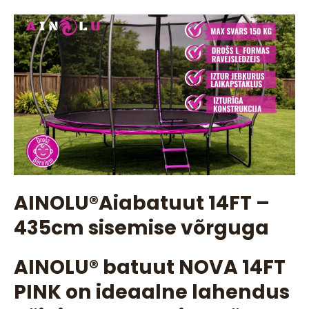
AINOLU®️Aiabatuut 14FT –
435cm sisemise võrguga
AINOLU®️ batuut NOVA 14FT
PINK on ideaalne lahendus