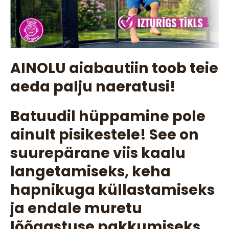
AINOLU aiabautiin toob teie
aeda palju naeratusi!
Batuudil hüppamine pole
ainult pisikestele! See on
suurepärane viis kaalu
langetamiseks, keha
hapnikuga küllastamiseks
ja endale muretu
lõõgastuse pakkumiseks.