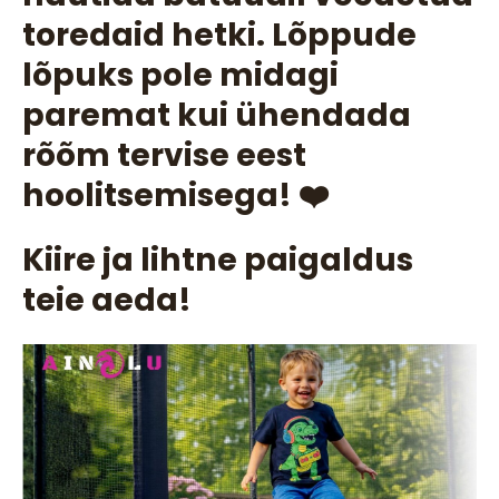
toredaid hetki. Lõppude
lõpuks pole midagi
paremat kui ühendada
rõõm tervise eest
hoolitsemisega! ❤️
Kiire ja lihtne paigaldus
teie aeda!