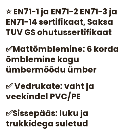
⭐ EN71-1 ja EN71-2 EN71-3 ja
EN71-14 sertifikaat, Saksa
TUV GS ohutussertifikaat
✅Mattõmblemine: 6 korda
õmblemine kogu
ümbermõõdu ümber
✅ Vedrukate: vaht ja
veekindel PVC/PE
✅Sissepääs: luku ja
trukkidega suletud