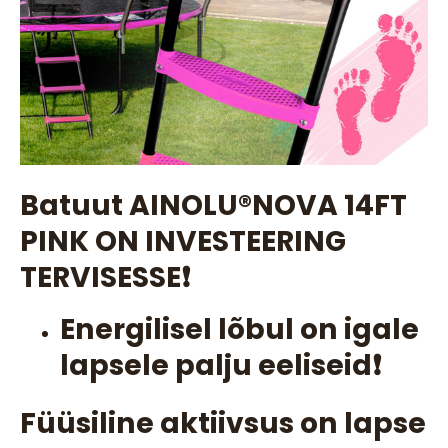
Batuut AINOLU®️NOVA 14FT
PINK ON INVESTEERING
TERVISESSE❗
Energilisel lõbul on igale
lapsele palju eeliseid❗
Füüsiline aktiivsus on lapse