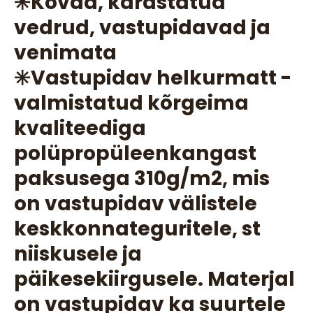
✳️Kõvad, karastatud
vedrud, vastupidavad ja
venimata
✳️Vastupidav helkurmatt -
valmistatud kõrgeima
kvaliteediga
polüpropüleenkangast
paksusega 310g/m2, mis
on vastupidav välistele
keskkonnateguritele, st
niiskusele ja
päikesekiirgusele. Materjal
on vastupidav ka suurtele