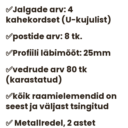
✅Jalgade arv: 4
kahekordset (U-kujulist)
✅postide arv: 8 tk.
✅Profiili läbimõõt: 25mm
✅vedrude arv 80 tk
(karastatud)
✅kõik raamielemendid on
seest ja väljast tsingitud
✅ Metallredel, 2 astet