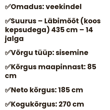
✅Omadus: veekindel
✅Suurus – Läbimõõt (koos
kepsudega) 435 cm – 14
jalga
✅Võrgu tüüp: sisemine
✅Kõrgus maapinnast: 85
cm
✅Neto kõrgus: 185 cm
✅Kogukõrgus: 270 cm