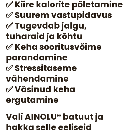
✅ Kiire kalorite põletamine
✅ Suurem vastupidavus
✅ Tugevdab jalgu,
tuharaid ja kõhtu
✅ Keha sooritusvõime
parandamine
✅ Stressitaseme
vähendamine
✅ Väsinud keha
ergutamine
Vali AINOLU®️ batuut ja
hakka selle eeliseid