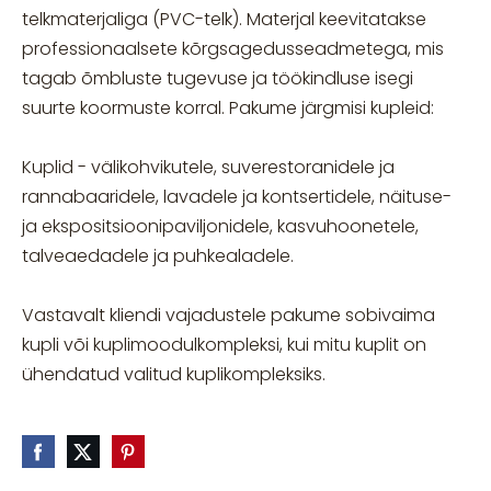
telkmaterjaliga (PVC-telk). Materjal keevitatakse
professionaalsete kõrgsagedusseadmetega, mis
tagab õmbluste tugevuse ja töökindluse isegi
suurte koormuste korral. Pakume järgmisi kupleid:
Kuplid - välikohvikutele, suverestoranidele ja
rannabaaridele, lavadele ja kontsertidele, näituse-
ja ekspositsioonipaviljonidele, kasvuhoonetele,
talveaedadele ja puhkealadele.
Vastavalt kliendi vajadustele pakume sobivaima
kupli või kuplimoodulkompleksi, kui mitu kuplit on
ühendatud valitud kuplikompleksiks.