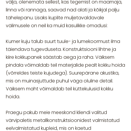
välja, olenemata sellest, kas tegemist on maamaja,
linna või rannaga, saavad nad alati ja kõikjal palju
tähelepanu. Lisaks kuplite muljetavaldavale
välimusele on neil ka muid kasulikke omadusi:
Kumer kuju talub suurt tuule- ja lumekoormust ilma
täiendava tugevduseta. Konstruktsiooni lihtne ja
kiire kokkupanek säästab aega ja raha. Väiksem
pindala võimaldab teil materjalide pealt kokku hoida
(võrreldes teiste kujudega). Suurepärane akustika,
mis on muinasjuttude puhul väga oluline detail.
Väiksem maht võimaldab teil küttekulusid kokku
hoida.
Praegu pakub meie meeskond kliendi valitud
värvipaletis metallkonstruktsioonidest valmistatud
eelvalmistatud kupleid, mis on kaetud