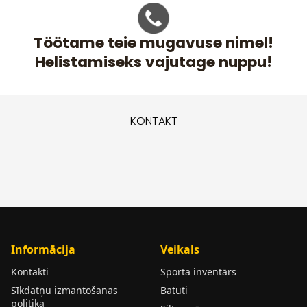
Töötame teie mugavuse nimel!
Helistamiseks vajutage nuppu!
KONTAKT
Informācija
Veikals
Kontakti
Sporta inventārs
Sīkdatņu izmantošanas
Batuti
politika