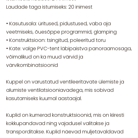
Laudade taga istumiseks: 20 inimest
• Kasutusala: üritused, pidustused, vaba aja
veetmiseks, õuesõppe programmid, glamping
• Konstruktsioon: tsingitud, poleeritud toru
• Kate: valge PVC-tent läbipaistva panoraamosaga,
võimalikud on ka muud värvid ja
värvikombinatsioonid
Kuppel on varustatud ventileeritavate ülemiste ja
alumiste ventilatsiooniavadega, mis sobivad
kasutamiseks kuumal aastaajal.
Kuplid on kumerad konstruktsioonid, mis on kiiresti
kokkupandavad ning vajadusel valitakse ja
transporditakse. Kuplid näevad muljetavaldavad