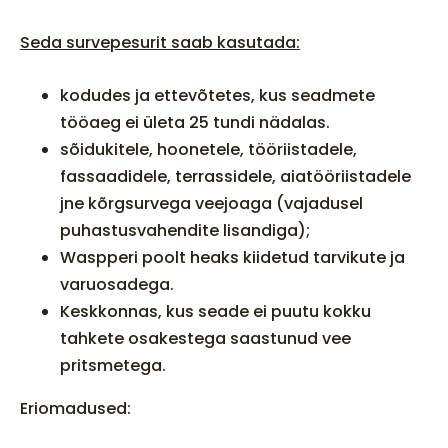
Seda survepesurit saab kasutada:
kodudes ja ettevõtetes, kus seadmete
tööaeg ei ületa 25 tundi nädalas.
sõidukitele, hoonetele, tööriistadele,
fassaadidele, terrassidele, aiatööriistadele
jne kõrgsurvega veejoaga (vajadusel
puhastusvahendite lisandiga);
Waspperi poolt heaks kiidetud tarvikute ja
varuosadega.
Keskkonnas, kus seade ei puutu kokku
tahkete osakestega saastunud vee
pritsmetega.
Eriomadused: