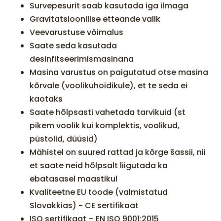
Survepesurit saab kasutada iga ilmaga
Gravitatsioonilise etteande valik
Veevarustuse võimalus
Saate seda kasutada
desinfitseerimismasinana
Masina varustus on paigutatud otse masina
kõrvale (voolikuhoidikule), et te seda ei
kaotaks
Saate hõlpsasti vahetada tarvikuid (st
pikem voolik kui komplektis, voolikud,
püstolid, düüsid)
Mähistel on suured rattad ja kõrge šassii, nii
et saate neid hõlpsalt liigutada ka
ebatasasel maastikul
Kvaliteetne EU toode (valmistatud
Slovakkias) - CE sertifikaat
ISO sertifikaat – EN ISO 9001:2015