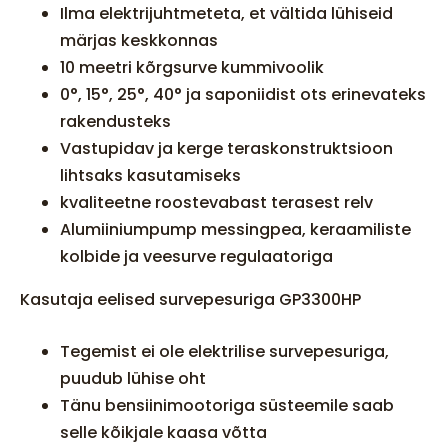
Ilma elektrijuhtmeteta, et vältida lühiseid
märjas keskkonnas
10 meetri kõrgsurve kummivoolik
0°, 15°, 25°, 40° ja saponiidist ots erinevateks
rakendusteks
Vastupidav ja kerge teraskonstruktsioon
lihtsaks kasutamiseks
kvaliteetne roostevabast terasest relv
Alumiiniumpump messingpea, keraamiliste
kolbide ja veesurve regulaatoriga
Kasutaja eelised survepesuriga GP3300HP
Tegemist ei ole elektrilise survepesuriga,
puudub lühise oht
Tänu bensiinimootoriga süsteemile saab
selle kõikjale kaasa võtta