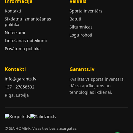
Informācija
Veikals
Kontakti
Sporta inventārs
Sīkdatņu izmantošanas
Batuti
politika
Siltumnīcas
Noteikumi
Logu roboti
Lietošanas noteikumi
Privātuma politika
Kontakti
Garants.lv
info@garants.lv
Kvalitatīvs sporta inventārs,
dārza aprīkojums un
+371 27858532
tehnoloģijas ikdienai.
Rīga, Latvija
© SIA HOME-R. Visas tiesības aizsargātas.