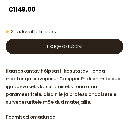
€1149.00
Saadaval tellimiseks
Lisage ostukorvi
Kaasaskantav hõlpsasti kasutatav Honda
mootoriga survepesur Gaspper Profi on mõeldud
igapäevaseks kasutamiseks tänu oma
parameetritele, disainile ja professionaalsetele
survepesuritele mõeldud materjalile.
Peamised omadused: