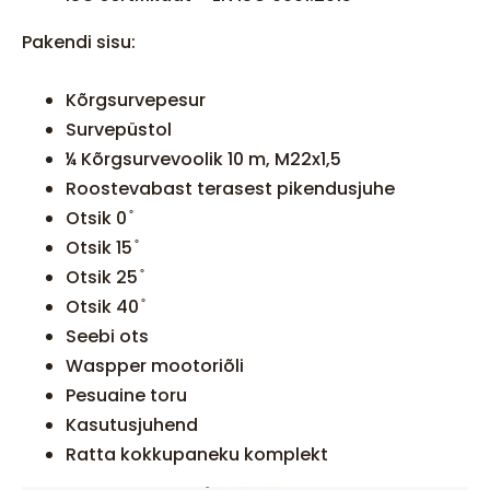
Pakendi sisu:
Kõrgsurvepesur
Survepüstol
¼ Kõrgsurvevoolik 10 m, M22x1,5
Roostevabast terasest pikendusjuhe
Otsik 0 ̊
Otsik 15 ̊
Otsik 25 ̊
Otsik 40 ̊
Seebi ots
Waspper mootoriõli
Pesuaine toru
Kasutusjuhend
Ratta kokkupaneku komplekt