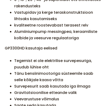
rakendusteks
Vastupidav ja kerge teraskonstruktsioon
lihtsaks kasutamiseks
kvaliteetne roostevabast terasest relv
Alumiiniumpump messingpea, keraamiliste
kolbide ja veesurve regulaatoriga
GP3300HD kasutaja eelised
Tegemist ei ole elektrilise survepesuriga,
puudub lühise oht
Tänu bensiinimootoriga süsteemile saab
selle kõikjale kaasa võtta
Survepesurit saab kasutada iga ilmaga
Gravitatsioonilise etteande valik
Veevarustuse võimalus
Saate seda kasutada