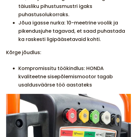
täiusliku pihustusmustri igaks
puhastusolukorraks.
Jõua igasse nurka: 10-meetrine voolik ja
pikendusjuhe tagavad, et saad puhastada
ka raskesti ligipääsetavaid kohti.
Kõrge jõudlus:
Kompromissitu töökindlus: HONDA
kvaliteetne sisepõlemismootor tagab
usaldusväärse töö aastateks