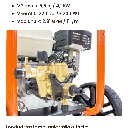
Võimsus: 5,5 hj / 4,1 kW
Veerõhk: 220 bar/3.200 PSI
Vooluhulk: 2,91 GPM / 11 l/m
Loodud vastama igale väljakutsele: