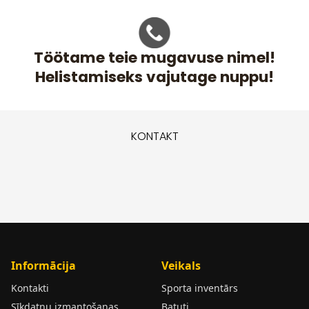
Töötame teie mugavuse nimel!
Helistamiseks vajutage nuppu!
KONTAKT
Informācija
Veikals
Kontakti
Sporta inventārs
Sīkdatņu izmantošanas
Batuti