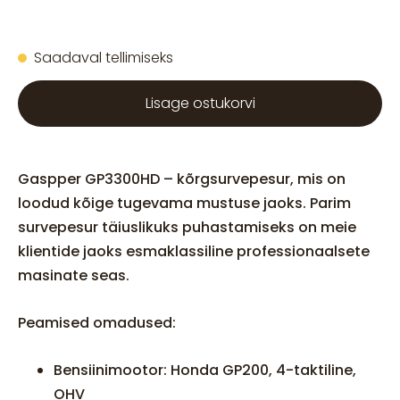
Saadaval tellimiseks
Lisage ostukorvi
Gaspper GP3300HD – kõrgsurvepesur, mis on
loodud kõige tugevama mustuse jaoks. Parim
survepesur täiuslikuks puhastamiseks on meie
klientide jaoks esmaklassiline professionaalsete
masinate seas.
Peamised omadused:
Bensiinimootor: Honda GP200, 4-taktiline,
OHV