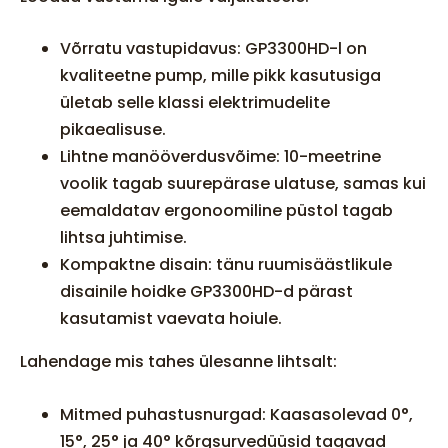
Võrratu vastupidavus: GP3300HD-l on
kvaliteetne pump, mille pikk kasutusiga
ületab selle klassi elektrimudelite
pikaealisuse.
Lihtne manööverdusvõime: 10-meetrine
voolik tagab suurepärase ulatuse, samas kui
eemaldatav ergonoomiline püstol tagab
lihtsa juhtimise.
Kompaktne disain: tänu ruumisäästlikule
disainile hoidke GP3300HD-d pärast
kasutamist vaevata hoiule.
Lahendage mis tahes ülesanne lihtsalt:
Mitmed puhastusnurgad: Kaasasolevad 0°,
15°, 25° ja 40° kõrgsurvedüüsid tagavad