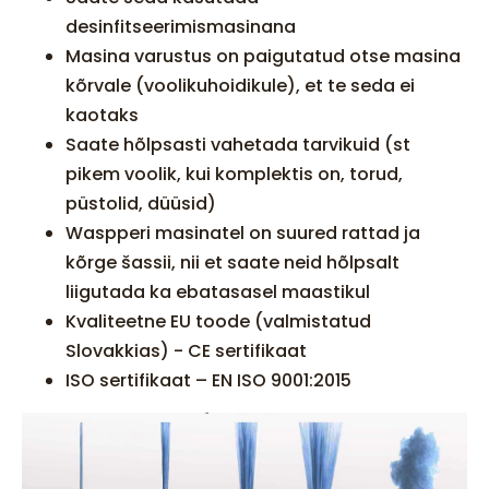
desinfitseerimismasinana
Masina varustus on paigutatud otse masina
kõrvale (voolikuhoidikule), et te seda ei
kaotaks
Saate hõlpsasti vahetada tarvikuid (st
pikem voolik, kui komplektis on, torud,
püstolid, düüsid)
Waspperi masinatel on suured rattad ja
kõrge šassii, nii et saate neid hõlpsalt
liigutada ka ebatasasel maastikul
Kvaliteetne EU toode (valmistatud
Slovakkias) - CE sertifikaat
ISO sertifikaat – EN ISO 9001:2015