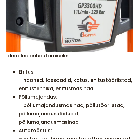
Ideaalne puhastamiseks:
Ehitus:
– hooned, fassaadid, katus, ehitustööriistad,
ehitustehnika, ehitusmasinad
Põllumajandus:
– põllumajandusmasinad, põllutööriistad,
põllumajandussõidukid,
põllumajandusmasinad
Autotööstus:
–
autod, kaubikud, mootorrattad, veoautod,