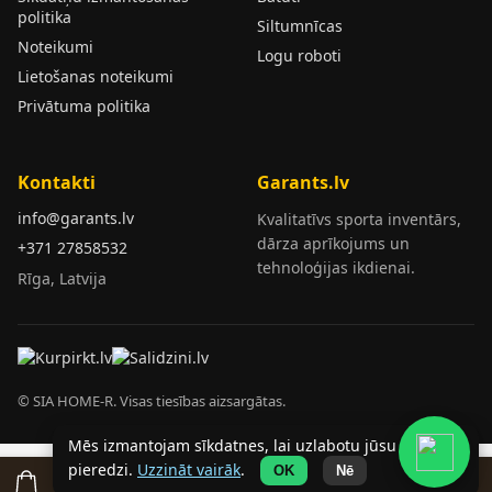
politika
Siltumnīcas
Noteikumi
Logu roboti
Lietošanas noteikumi
Privātuma politika
Kontakti
Garants.lv
info@garants.lv
Kvalitatīvs sporta inventārs,
dārza aprīkojums un
+371 27858532
tehnoloģijas ikdienai.
Rīga, Latvija
© SIA HOME-R. Visas tiesības aizsargātas.
Mēs izmantojam sīkdatnes, lai uzlabotu jūsu
pieredzi.
Uzzināt vairāk
.
OK
Nē