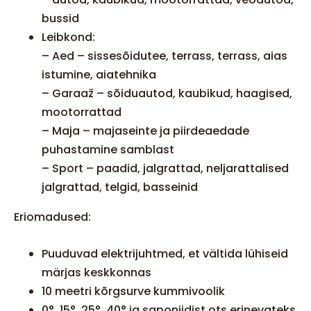
bussid
Leibkond:
– Aed – sissesõidutee, terrass, terrass, aias
istumine, aiatehnika
– Garaaž – sõiduautod, kaubikud, haagised,
mootorrattad
– Maja – majaseinte ja piirdeaedade
puhastamine samblast
– Sport – paadid, jalgrattad, neljarattalised
jalgrattad, telgid, basseinid
Eriomadused:
Puuduvad elektrijuhtmed, et vältida lühiseid
märjas keskkonnas
10 meetri kõrgsurve kummivoolik
0°, 15°, 25°, 40° ja saponiidist ots erinevateks