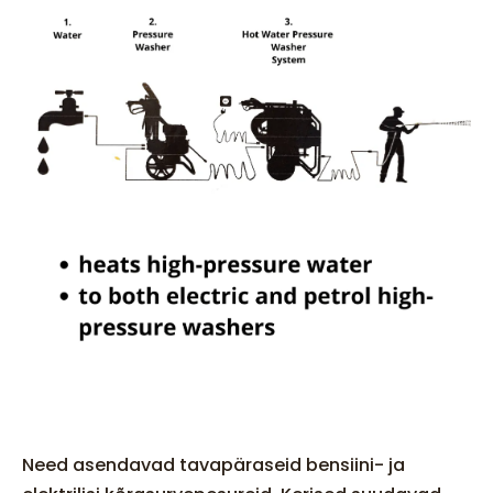
Need asendavad tavapäraseid bensiini- ja