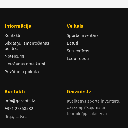
Informācija
Veikals
Kontakti
Sporta inventārs
Sīkdatņu izmantošanas
Batuti
politika
Siltumnīcas
Noteikumi
Logu roboti
Lietošanas noteikumi
Privātuma politika
Kontakti
Garants.lv
info@garants.lv
Kvalitatīvs sporta inventārs,
dārza aprīkojums un
+371 27858532
tehnoloģijas ikdienai.
Rīga, Latvija