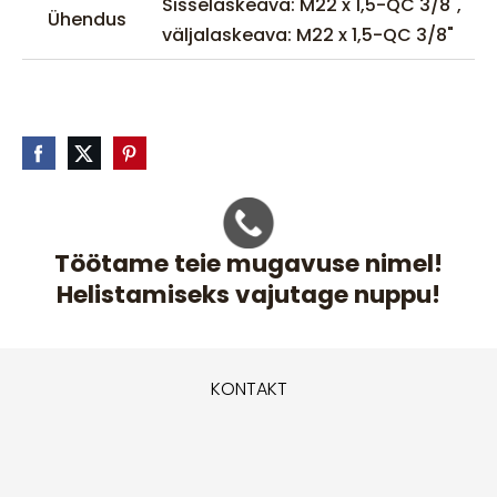
Sisselaskeava: M22 x 1,5-QC 3/8",
Ühendus
väljalaskeava: M22 x 1,5-QC 3/8"
Töötame teie mugavuse nimel!
Helistamiseks vajutage nuppu!
KONTAKT