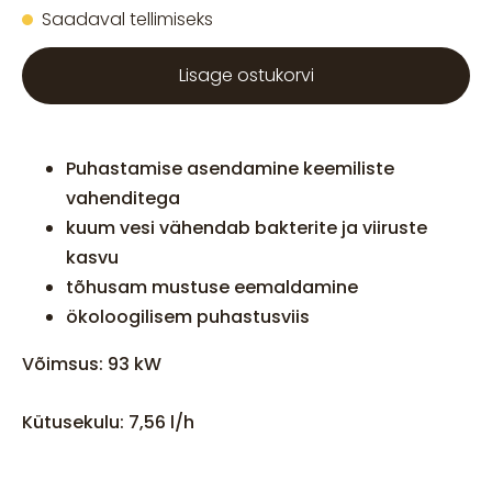
Saadaval tellimiseks
Lisage ostukorvi
Puhastamise asendamine keemiliste
vahenditega
kuum vesi vähendab bakterite ja viiruste
kasvu
tõhusam mustuse eemaldamine
ökoloogilisem puhastusviis
Võimsus: 93 kW
Kütusekulu: 7,56 l/h