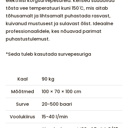
elektrilisi kõrgsurvepesureid. Kerised suudavad
tõsta vee temperatuuri kuni 150 ̊C, mis aitab
tõhusamalt ja lihtsamalt puhastada rasvast,
kuivanud mustusest ja sulavast õlist. Ideaalne
professionaalidele, kes nõuavad parimat
puhastustulemust.
*Seda tuleb kasutada survepesuriga
Kaal
90 kg
Mõõtmed
100 × 70 × 100 cm
Surve
20-500 baari
Voolukiirus
15-40 l/min