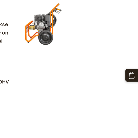
kse
e on
i
 OHV