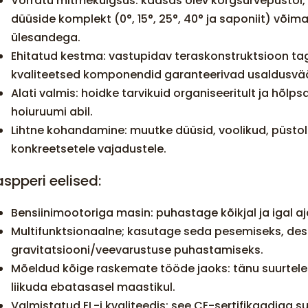
Võrratu mitmekülgsus: kaasas olev kõrgsurvepüstol,
düüside komplekt (0°, 15°, 25°, 40° ja saponiit) v
ülesandega.
Ehitatud kestma: vastupidav teraskonstruktsioon tag
kvaliteetsed komponendid garanteerivad usaldusvää
Alati valmis: hoidke tarvikuid organiseeritult ja hõl
hoiuruumi abil.
Lihtne kohandamine: muutke düüsid, voolikud, püstol
konkreetsetele vajadustele.
spperi eelised:
Bensiinimootoriga masin: puhastage kõikjal ja igal aj
Multifunktsionaalne; kasutage seda pesemiseks, desi
gravitatsiooni/veevarustuse puhastamiseks.
Mõeldud kõige raskemate tööde jaoks: tänu suurtele r
liikuda ebatasasel maastikul.
Valmistatud EL-i kvaliteedis: see CE-sertifikaadiga 