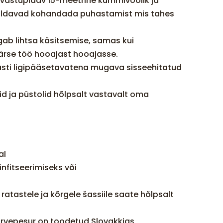
 vastupidav 15-meetrine kummivoolik ja
õimaldavad kohandada puhastamist mis tahes
ab lihtsa käsitsemise, samas kui
rse töö hooajast hooajasse.
psasti ligipääsetavatena mugava sisseehitatud
id ja püstolid hõlpsalt vastavalt oma
al
nfitseerimiseks või
atastele ja kõrgele šassiile saate hõlpsalt
survepesur on toodetud Slovakkias