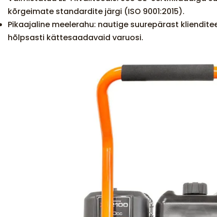
kõrgeimate standardite järgi (ISO 9001:2015).
Pikaajaline meelerahu: nautige suurepärast kliendite
hõlpsasti kättesaadavaid varuosi.