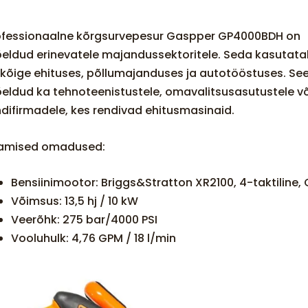
ofessionaalne kõrgsurvepesur Gaspper GP4000BDH on
eldud erinevatele majandussektoritele. Seda kasutata
lkõige ehituses, põllumajanduses ja autotööstuses. Se
eldud ka tehnoteenistustele, omavalitsusasutustele võ
ndifirmadele, kes rendivad ehitusmasinaid.
amised omadused:
Bensiinimootor: Briggs&Stratton XR2100, 4-taktiline,
Võimsus: 13,5 hj / 10 kW
Veerõhk: 275 bar/4000 PSI
Vooluhulk: 4,76 GPM / 18 l/min