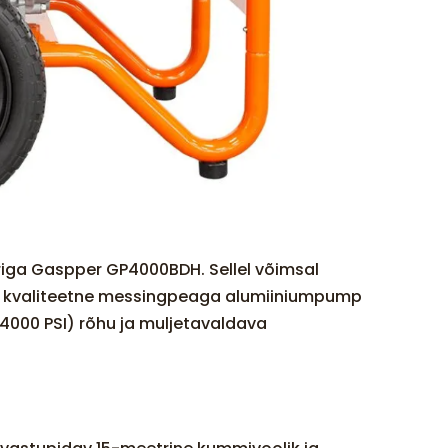
riga Gaspper GP4000BDH. Sellel võimsal
or, kvaliteetne messingpeaga alumiiniumpump
4000 PSI) rõhu ja muljetavaldava