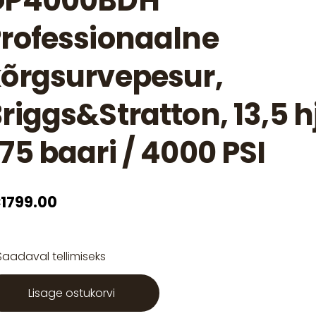
GP4000BDH
rofessionaalne
õrgsurvepesur,
riggs&Stratton, 13,5 hj
75 baari / 4000 PSI
1799.00
Saadaval tellimiseks
Lisage ostukorvi