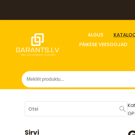
ALGUS
KATALO
PÄIKESE VEESOOJAD
Ka
GP4
Sirvi