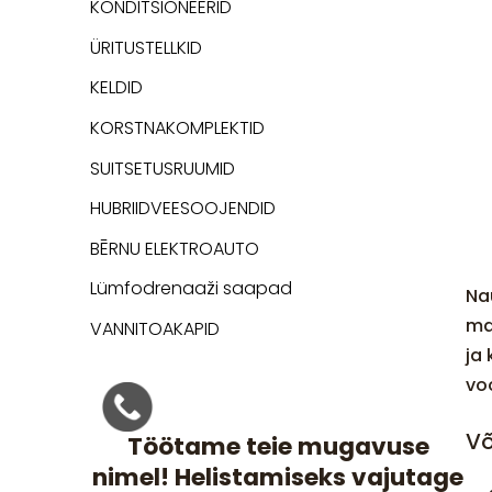
KONDITSIONEERID
ÜRITUSTELLKID
KELDID
KORSTNAKOMPLEKTID
SUITSETUSRUUMID
HUBRIIDVEESOOJENDID
BĒRNU ELEKTROAUTO
Lümfodrenaaži saapad
Na
ma
VANNITOAKAPID
ja
voo
Võ
Töötame teie mugavuse
nimel! Helistamiseks vajutage