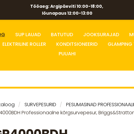
Tööaeg: Argipäeviti 10:00-18:00,
lõunapaus 12:00-13:00
OG
SUP LAUAD
BATUTUD
JOOKSURAJAD
M
ELEKTRILINE ROLLER
KONDITSIONEERID
GLAMPING 
PUUAHI
taloog
SURVEPESURID
PESUMASINAD PROFESSIONAALI
000BDH Professionaalne kõrgsurvepesur, Briggs&Stratton, 1