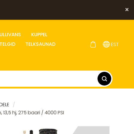
×
ULLIVANS
KUPPEL
TELGID
TELKSAUNAD
EST
DELE
3,5 hj, 275 baari / 4000 PSI