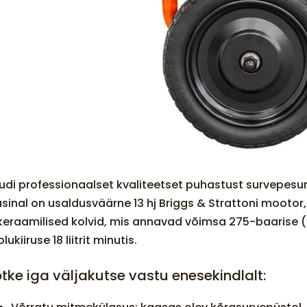
udi professionaalset kvaliteetset puhastust survepesu
sinal on usaldusväärne 13 hj Briggs & Strattoni moot
 keraamilised kolvid, mis annavad võimsa 275-baarise (
lukiiruse 18 liitrit minutis.
tke iga väljakutse vastu enesekindlalt: