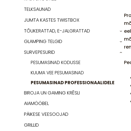
TELKSAUNAD
Pr
JUMTA KASTES TWISTBOX
mõ
TÕUKERATTAD, E-JALGRATTAD
ee
›
mõ
GLAMPING TELGID
›
re
SURVEPESURID
›
Pe
PESUMASINAD KODUSSE
KUUMA VEE PESUMASINAD
PESUMASINAD PROFESSIONAALIDELE
BIROJA UN GAMING KRĒSLI
AIAMÖÖBEL
PÄIKESE VEESOOJAD
GRILLID